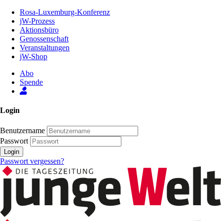
Zum
Rosa-Luxemburg-Konferenz
Inhalt
jW-Prozess
der
Aktionsbüro
Seite
Genossenschaft
Veranstaltungen
jW-Shop
Abo
Spende
Login
Benutzername
Passwort
Login
Passwort vergessen?