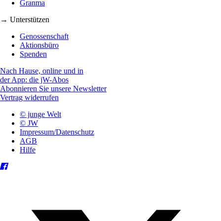
Granma
→ Unterstützen
Genossenschaft
Aktionsbüro
Spenden
Nach Hause, online und in
der App: die jW-Abos
Abonnieren Sie unsere Newsletter
Vertrag widerrufen
© junge Welt
© JW
Impressum/Datenschutz
AGB
Hilfe