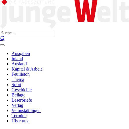
Ausgaben
Inland
Ausland
Kapital & Arbeit
Feuilleton
Thema
Sport
Geschichte
Beilage
Leserbriefe
Verlag
Veranstaltungen
Termine
Über uns