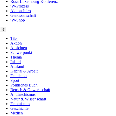
Rosa-Luxemburg-Konferenz
jW-Prozess
Aktionsbüro
Genossenschaft
jW-Shop
Titel
Aktion
Ansichten
Schwerpunkt
Thema
Inland
Ausland
Kapital & Arbeit
Feuilleton
Sport
Politisches Buch
Betrieb & Gewerkschaft
Antifaschismus
Natur & Wissenschaft
Feminismus
Geschichte
Medien