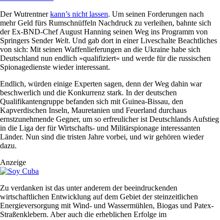
Der Wutrentner
kann’s nicht lassen
. Um seinen Forderungen nach
mehr Geld fürs Rumschnüffeln Nachdruck zu verleihen, bahnte sich
der Ex-BND-Chef August Hanning seinen Weg ins Programm von
Springers Sender
Welt
. Und gab dort in einer Liveschalte Beachtliches
von sich: Mit seinen Waffenlieferungen an die Ukraine habe sich
Deutschland nun endlich »qualifiziert« und werde für die russischen
Spionagedienste wieder interessant.
Endlich, würden einige Experten sagen, denn der Weg dahin war
beschwerlich und die Konkurrenz stark. In der deutschen
Qualifikantengruppe befanden sich mit Guinea-Bissau, den
Kapverdischen Inseln, Mauretanien und Feuerland durchaus
ernstzunehmende Gegner, um so erfreulicher ist Deutschlands Aufstieg
in die Liga der für Wirtschafts- und Militärspionage interessanten
Länder. Nun sind die tristen Jahre vorbei, und wir gehören wieder
dazu.
Anzeige
Zu verdanken ist das unter anderem der beeindruckenden
wirtschaftlichen Entwicklung auf dem Gebiet der steinzeitlichen
Energieversorgung mit Wind- und Wassermühlen, Biogas und Patex-
Straßenklebern. Aber auch die erheblichen Erfolge im