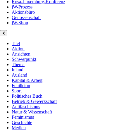
Rosa-Luxemburg-Konferenz
jW-Prozess
Aktionsbüro
Genossenschaft
jW-Shop
Titel
Aktion
Ansichten
Schwerpunkt
Thema
Inland
Ausland
Kapital & Arbeit
Feuilleton
Sport
Politisches Buch
Betrieb & Gewerkschaft
Antifaschismus
Natur & Wissenschaft
Feminismus
Geschichte
Medien