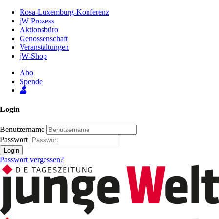
Zum
Rosa-Luxemburg-Konferenz
Inhalt
jW-Prozess
der
Aktionsbüro
Seite
Genossenschaft
Veranstaltungen
jW-Shop
Abo
Spende
Login
Benutzername
Passwort
Login
Passwort vergessen?