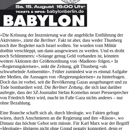
»Die Krönung der Inszenierung war die angebliche Entführung der
Aktivisten«, zürnt die
Berliner
. Fakt ist aber, dass weder Thunberg
noch ihre Begleiter nach Israel wollten. Sie wurden vom Militär
dorthin verschleppt, um dann ausgewiesen zu werden. Und es droht
noch Schlimmeres: »Solange genug Geld vorhanden ist, könnten
weitere Aktionen der Größenordnung von ›Madleen‹ folgen.« In
»Regierungskreisen«, unkt die Zeitung, gilt Thunberg »als
schwurbelnde Antisemitin«. Früher zumindest war es einmal Aufgabe
der Medien, die Aussagen von »Regierungskreisen« zu hinterfragen.
Doch das ist vorbei, seit die Bevölkerung Gazas ausgehungert und zu
Tode bombardiert wird. Die
Berliner Zeitung
, die sich laut darüber
aufregte, dass der
SZ
-Journalist Stefan Kornelius neuer Pressesprecher
von Friedrich Merz wird, macht im Falle Gaza nichts anderes – nur
ohne Bezahlung.
Eine Branche schafft sich ab, durch Ideologie, wo Fakten gefragt
wären, durch Anschmieren an die Regierung und ihre »Räson«, wo
Distanz das höchste Gebot sein müsste. Für Karl Marx war der Begriff
»Ideologie« übrigens nicht ohne Grund negativ konnotiert, denn er