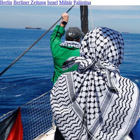
Berlin
Berliner Zeitung
Israel
Militär
Palästina