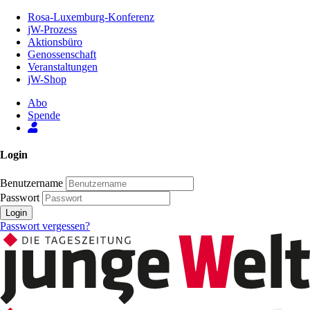
Zum
Rosa-Luxemburg-Konferenz
Inhalt
jW-Prozess
der
Aktionsbüro
Seite
Genossenschaft
Veranstaltungen
jW-Shop
Abo
Spende
Login
Benutzername
Passwort
Login
Passwort vergessen?