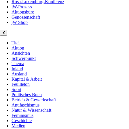
Rosa-Luxemburg-Konferenz
jW-Prozess
Aktionsbüro
Genossenschaft
jW-Shop
Titel
Aktion
Ansichten
Schwerpunkt
Thema
Inland
Ausland
Kapital & Arbeit
Feuilleton
Sport
Politisches Buch
Betrieb & Gewerkschaft
Antifaschismus
Natur & Wissenschaft
Feminismus
Geschichte
Medien