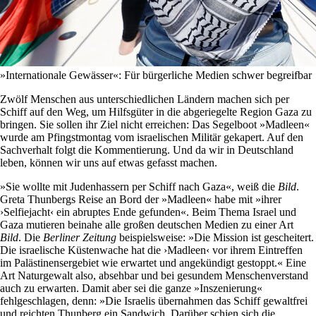
»Internationale Gewässer«: Für bürgerliche Medien schwer begreifbar
Zwölf Menschen aus unterschiedlichen Ländern machen sich per
Schiff auf den Weg, um Hilfsgüter in die abgeriegelte Region Gaza zu
bringen. Sie sollen ihr Ziel nicht erreichen: Das Segelboot »Madleen«
wurde am Pfingstmontag vom israelischen Militär gekapert. Auf den
Sachverhalt folgt die Kommentierung. Und da wir in Deutschland
leben, können wir uns auf etwas gefasst machen.
»Sie wollte mit Judenhassern per Schiff nach Gaza«, weiß die
Bild
.
Greta Thunbergs Reise an Bord der »Madleen« habe mit »ihrer
›Selfiejacht‹ ein abruptes Ende gefunden«. Beim Thema Israel und
Gaza mutieren beinahe alle großen deutschen Medien zu einer Art
Bild
. Die
Berliner Zeitung
beispielsweise: »Die Mission ist gescheitert.
Die israelische Küstenwache hat die ›Madleen‹ vor ihrem Eintreffen
im Palästinensergebiet wie erwartet und angekündigt gestoppt.« Eine
Art Naturgewalt also, absehbar und bei gesundem Menschenverstand
auch zu erwarten. Damit aber sei die ganze »Inszenierung«
fehlgeschlagen, denn: »Die Israelis übernahmen das Schiff gewaltfrei
und reichten Thunberg ein Sandwich. Darüber schien sich die