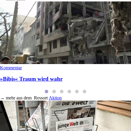
Kommentar
»Bibis« Traum wird wahr
→
mehr aus dem
Ressort
Aktion