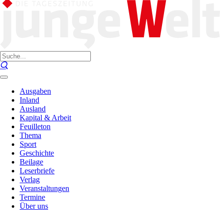
Ausgaben
Inland
Ausland
Kapital & Arbeit
Feuilleton
Thema
Sport
Geschichte
Beilage
Leserbriefe
Verlag
Veranstaltungen
Termine
Über uns