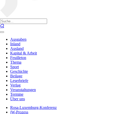
Ausgaben
Inland
Ausland
Kapital & Arbeit
Feuilleton
Thema
Sport
Geschichte
Beilage
Leserbriefe
Verlag
Veranstaltungen
Termine
Über uns
Rosa-Luxemburg-Konferenz
jW-Prozess