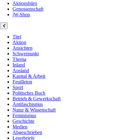
Aktionsbüro
Genossenschaft
jW-Shop
Titel
Aktion
Ansichten
Schwerpunkt
Thema
Inland
Ausland
Kapital & Arbeit
Feuilleton
Sport
Politisches Buch
Betrieb & Gewerkschaft
Antifaschismus
Natur & Wissenschaft
Feminismus
Geschichte
Medien
Abgeschrieben
Leserbriefe