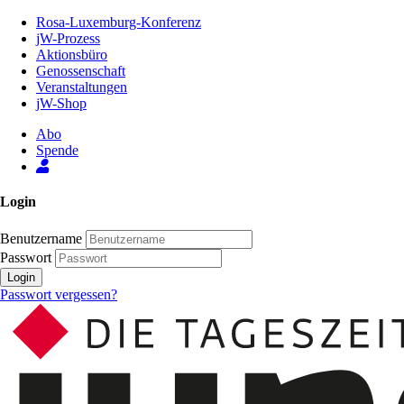
Zum
Rosa-Luxemburg-Konferenz
Inhalt
jW-Prozess
der
Aktionsbüro
Seite
Genossenschaft
Veranstaltungen
jW-Shop
Abo
Spende
Login
Benutzername
Passwort
Login
Passwort vergessen?