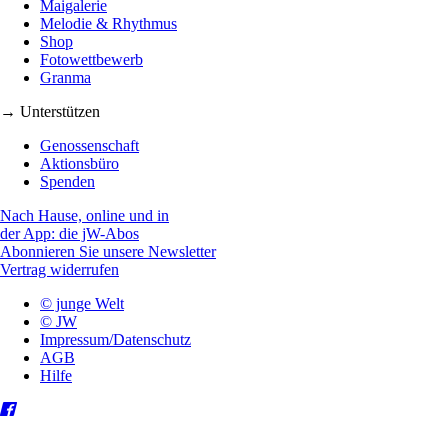
Maigalerie
Melodie & Rhythmus
Shop
Fotowettbewerb
Granma
→ Unterstützen
Genossenschaft
Aktionsbüro
Spenden
Nach Hause, online und in
der App: die jW-Abos
Abonnieren Sie unsere Newsletter
Vertrag widerrufen
© junge Welt
© JW
Impressum/Datenschutz
AGB
Hilfe