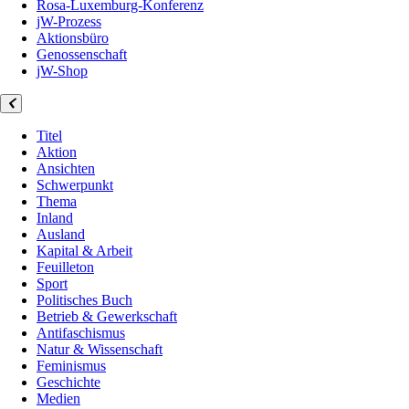
Rosa-Luxemburg-Konferenz
jW-Prozess
Aktionsbüro
Genossenschaft
jW-Shop
Titel
Aktion
Ansichten
Schwerpunkt
Thema
Inland
Ausland
Kapital & Arbeit
Feuilleton
Sport
Politisches Buch
Betrieb & Gewerkschaft
Antifaschismus
Natur & Wissenschaft
Feminismus
Geschichte
Medien