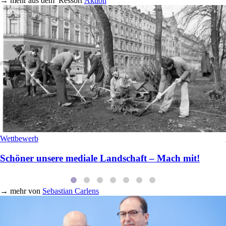
→
mehr aus dem
Ressort
Aktion
Wettbewerb
Schöner unsere mediale Landschaft – Mach mit!
→
mehr von
Sebastian Carlens