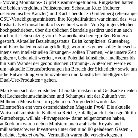
»Moving Mountains«-Gipfel zusammengefunden. Eingeladen hatten
die beiden verglühten Politsternchen Sebastian Kurz (früherer
österreichischer Kanzler) und Karl-Theodor zu Guttenberg (ehemaliger
CSU-Verteidigungsminister). Ihre Kapitalfraktion war einmal das, was
boshaft als »Transatlantifa« bezeichnet wurde. Von Springers Medien
hochgeschrieben, über die üblichen Skandale gestürzt und nun auch
noch mit Liebesentzug vom US-amerikanischen »großen Bruder«
gestraft. Aktueller Beziehungsstatus: Es ist kompliziert. Guttenberg
und Kurz hatten vorab angekündigt, worum es gehen sollte: In »sechs
intensiven intellektuellen Sitzungen« sollten Themen, »die unsere Zeit
prägen«, behandelt werden, »vom Potential künstlicher Intelligenz bis
hin zum Wandel der geopolitischen Ordnung«. Außerdem werde es
um »aktuelle Herausforderungen im Bereich der Sicherheit« sowie um
»die Entwicklung von Innovationen und künstlicher Intelligenz bei
Dual-Use-Produkten« gehen.
Man kann sich das vorstellen: Charaktermasken und Geldsäcke dealen
bei Lachsschaumschnittchen und Schampus mit der Zukunft von
Millionen Menschen – im geheimen. Aufgedeckt wurde das
Elitentreffen erst vom österreichischen Magazin
Profil
. Die aktuelle
Wirtschaftsministerin Katherina Reiche, zufällig auch Lebensgefährtin
Guttenbergs, will als »Privatperson« daran teilgenommen haben,
außerdem »waren neben Ministern auch arabische Royals und
milliardenschwere Investoren unter den rund 80 geladenen Gästen«,
berichtet
Spiegel online
. Vermutlich waren die verschwiegenen