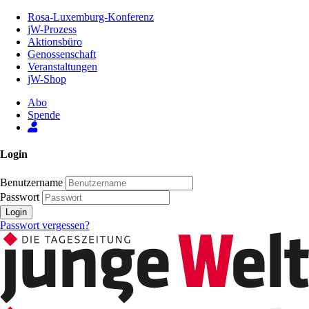
Zum
Rosa-Luxemburg-Konferenz
Inhalt
jW-Prozess
der
Aktionsbüro
Seite
Genossenschaft
Veranstaltungen
jW-Shop
Abo
Spende
Login
Benutzername
Passwort
Login
Passwort vergessen?