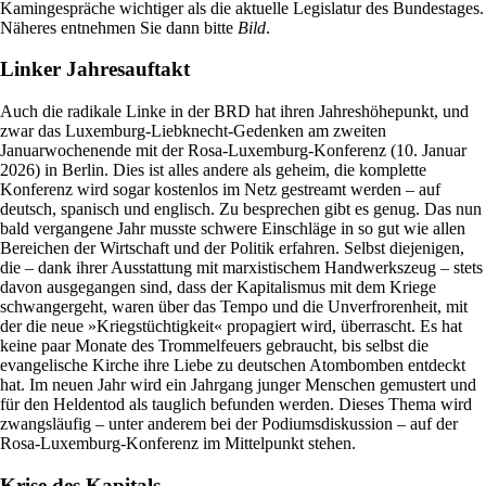
Kamingespräche wichtiger als die aktuelle Legislatur des Bundestages.
Näheres entnehmen Sie dann bitte
Bild
.
Linker Jahresauftakt
Auch die radikale Linke in der BRD hat ihren Jahreshöhepunkt, und
zwar das Luxemburg-Liebknecht-Gedenken am zweiten
Januarwochenende mit der Rosa-Luxemburg-Konferenz (10. Januar
2026) in Berlin. Dies ist alles andere als geheim, die komplette
Konferenz wird sogar kostenlos im Netz gestreamt werden – auf
deutsch, spanisch und englisch. Zu besprechen gibt es genug. Das nun
bald vergangene Jahr musste schwere Einschläge in so gut wie allen
Bereichen der Wirtschaft und der Politik erfahren. Selbst diejenigen,
die – dank ihrer Ausstattung mit marxistischem Handwerkszeug – stets
davon ausgegangen sind, dass der Kapitalismus mit dem Kriege
schwangergeht, waren über das Tempo und die Unverfrorenheit, mit
der die neue »Kriegstüchtigkeit« propagiert wird, überrascht. Es hat
keine paar Monate des Trommelfeuers gebraucht, bis selbst die
evangelische Kirche ihre Liebe zu deutschen Atombomben entdeckt
hat. Im neuen Jahr wird ein Jahrgang junger Menschen gemustert und
für den Heldentod als tauglich befunden werden. Dieses Thema wird
zwangsläufig – unter anderem bei der Podiumsdiskussion – auf der
Rosa-Luxemburg-Konferenz im Mittelpunkt stehen.
Krise des Kapitals