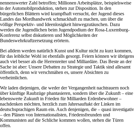
nennenswerter Zahl betroffen; Millionen Arbeitsplätze, beispielsweise
in der Automobilproduktion, stehen zur Disposition. In den
bürgerlichen Blättern wird krampfhaft versucht, der Jugend dieses
Landes das Mordhandwerk schmackhaft zu machen, um über die
völlige Perspektiv- und Ideenlosigkeit hinwegzutäuschen. Dazu
werden die Jugendlichen beim Jugendpodium der Rosa-Luxemburg-
Konferenz selbst diskutieren und Möglichkeiten der
Bundeswehrkraftzersetzung erörtern.
Bei alldem werden natürlich Kunst und Kultur nicht zu kurz kommen,
für das leibliche Wohl ist ebenfalls gesorgt. Feiern können wir übrigens
auch viel besser als die Herrenreiter und Milliardäre. Das Beste an der
Sache ist aber: Unsere Debatten zu Strategie und Taktik sind allesamt
öffentlich, denn wir verschmähen es, unsere Absichten zu
verheimlichen.
Wir laden diejenigen, die weder der Vergangenheit nachtrauern noch
über künftige Raubzüge phantasieren, sondern über die Zukunft – eine
lebenswerte Zukunft in Frieden für Milliarden Erdenbewohner –
nachdenken möchten, herzlich zum Jahresauftakt der Linken im
deutschsprachigen Raum ein. Auch denjenigen, die – quasi investigativ
– den Plänen von Internationalisten, Friedensfreunden und
Kommunisten auf die Schliche kommen wollen, stehen die Türen
offen.