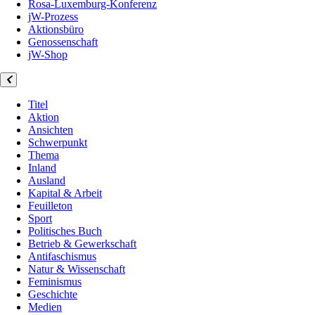
Rosa-Luxemburg-Konferenz
jW-Prozess
Aktionsbüro
Genossenschaft
jW-Shop
Titel
Aktion
Ansichten
Schwerpunkt
Thema
Inland
Ausland
Kapital & Arbeit
Feuilleton
Sport
Politisches Buch
Betrieb & Gewerkschaft
Antifaschismus
Natur & Wissenschaft
Feminismus
Geschichte
Medien