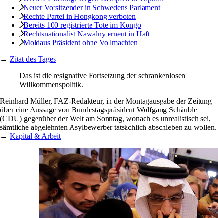
Neuer Vorsitzender in Schwedens Parlament
Rechte Partei in Hongkong verboten
Bereits 100 registrierte Tote im Kongo
Rechtsnationalist Nawalny erneut in Haft
Moldaus Präsident ohne Vollmachten
→
Zitat des Tages
Das ist die resignative Fortsetzung der schrankenlosen
Willkommenspolitik.
Reinhard Müller, FAZ-Redakteur, in der Montagausgabe der Zeitung
über eine Aussage von Bundestagspräsident Wolfgang Schäuble
(CDU) gegenüber der Welt am Sonntag, wonach es unrealistisch sei,
sämtliche abgelehnten Asylbewerber tatsächlich abschieben zu wollen.
→
Kapital & Arbeit