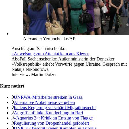
Alexander Yermochenko/AP
Anschlag auf Sachartschenko
»Anweisung zum Attentat kam aus Kiew«
Abo
Fall Sachartschenko: Außenministerin der Donezker
»Volksrepublik« erhebt Vorwürfe gegen Ukraine. Gespräch mit
Natalja Nikonorowa
Interview:
Martin Dolzer
Kurz notiert
UNRWA-Mitarbeiter streiken in Gaza
Alternative Nobelpreise vergeben
Italiens Regierung verschärft Migrationsrecht
Angriff auf linke Kundgebung in Bari
»Aquarius 2«: Kritik an Entzug von Flagge
Regulierung von Drogenhandel gefordert
UNICEF besorgt wegen Kämpfen in Tripolis