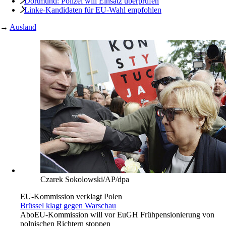
Dortmund: Polizei will Einsatz überprüfen
Linke-Kandidaten für EU-Wahl empfohlen
→
Ausland
Czarek Sokolowski/AP/dpa
EU-Kommission verklagt Polen
Brüssel klagt gegen Warschau
Abo
EU-Kommission will vor EuGH Frühpensionierung von
polnischen Richtern stoppen