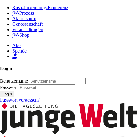
Zum
Rosa-Luxemburg-Konferenz
Inhalt
jW-Prozess
der
Aktionsbüro
Seite
Genossenschaft
Veranstaltungen
jW-Shop
Abo
Spende
Login
Benutzername
Passwort
Login
Passwort vergessen?