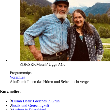
ZDF/SRF/Mesch/ Ugge AG.
Programmtips
Vorschlag
Abo
Damit Ihnen das Hören und Sehen nicht vergeht
Kurz notiert
Dusan Deak: Gleiches in Grün
Justiz und Gerechtigkeit
Ausbau in Düsseldorf