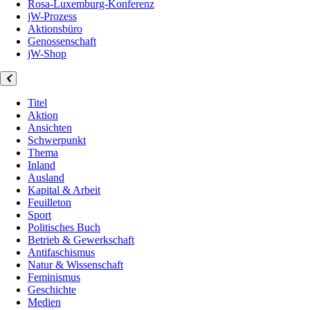
Rosa-Luxemburg-Konferenz
jW-Prozess
Aktionsbüro
Genossenschaft
jW-Shop
Titel
Aktion
Ansichten
Schwerpunkt
Thema
Inland
Ausland
Kapital & Arbeit
Feuilleton
Sport
Politisches Buch
Betrieb & Gewerkschaft
Antifaschismus
Natur & Wissenschaft
Feminismus
Geschichte
Medien