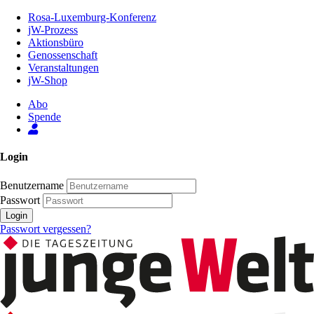
Zum
Rosa-Luxemburg-Konferenz
Inhalt
jW-Prozess
der
Aktionsbüro
Seite
Genossenschaft
Veranstaltungen
jW-Shop
Abo
Spende
Login
Benutzername
Passwort
Login
Passwort vergessen?