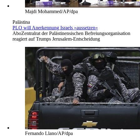
Majdi Mohammed/AP/dpa
Palästina
PLO will Anerkennung Israels »aussetzen«
Abo
Zentralrat der Palästinensischen Befreiungsorganisation
reagiert auf Trumps Jerusalem-Entscheidung
Fernando Llano/AP/dpa