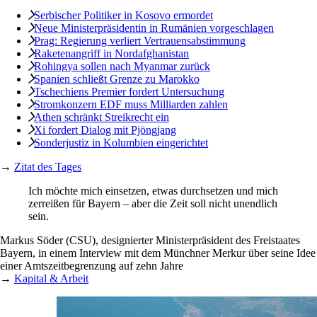
Serbischer Politiker in Kosovo ermordet
Neue Ministerpräsidentin in Rumänien vorgeschlagen
Prag: Regierung verliert Vertrauensabstimmung
Raketenangriff in Nordafghanistan
Rohingya sollen nach Myanmar zurück
Spanien schließt Grenze zu Marokko
Tschechiens Premier fordert Untersuchung
Stromkonzern EDF muss Milliarden zahlen
Athen schränkt Streikrecht ein
Xi fordert Dialog mit Pjöngjang
Sonderjustiz in Kolumbien eingerichtet
→
Zitat des Tages
Ich möchte mich einsetzen, etwas durchsetzen und mich
zerreißen für Bayern – aber die Zeit soll nicht unendlich
sein.
Markus Söder (CSU), designierter Ministerpräsident des Freistaates
Bayern, in einem Interview mit dem Münchner Merkur über seine Idee
einer Amtszeitbegrenzung auf zehn Jahre
→
Kapital & Arbeit