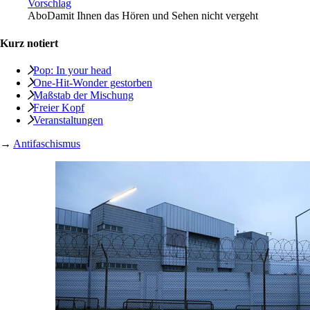
Vorschlag
Abo
Damit Ihnen das Hören und Sehen nicht vergeht
Kurz notiert
Pop: In your head
One-Hit-Wonder gestorben
Maßstab der Mischung
Freier Kopf
Veranstaltungen
→
Antifaschismus