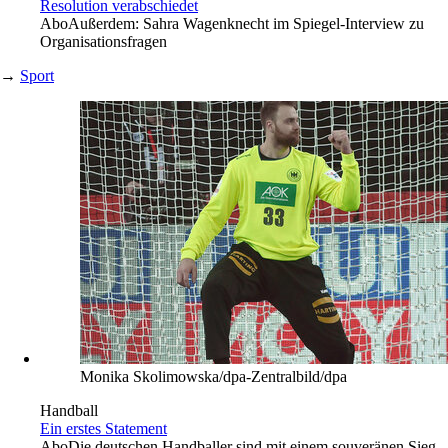
Resolution verabschiedet
Abo
Außerdem: Sahra Wagenknecht im Spiegel-Interview zu
Organisationsfragen
→
Sport
Monika Skolimowska/dpa-Zentralbild/dpa
Handball
Ein erstes Statement
Abo
Die deutschen Handballer sind mit einem souveränen Sieg