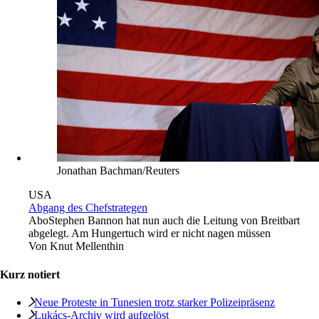
Jonathan Bachman/Reuters
USA
Abgang des Chefstrategen
Abo
Stephen Bannon hat nun auch die Leitung von Breitbart
abgelegt. Am Hungertuch wird er nicht nagen müssen
Von
Knut Mellenthin
Kurz notiert
Neue Proteste in Tunesien trotz starker Polizeipräsenz
Lukács-Archiv wird aufgelöst