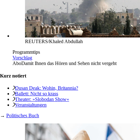
REUTERS/Khaled Abdullah
Programmtips
Vorschlag
Abo
Damit Ihnen das Hören und Sehen nicht vergeht
Kurz notiert
Dusan Deak: Wohin, Britannia?
Ballett: Nicht so krass
Theater: »Slobodan Show«
Veranstaltungen
→
Politisches Buch