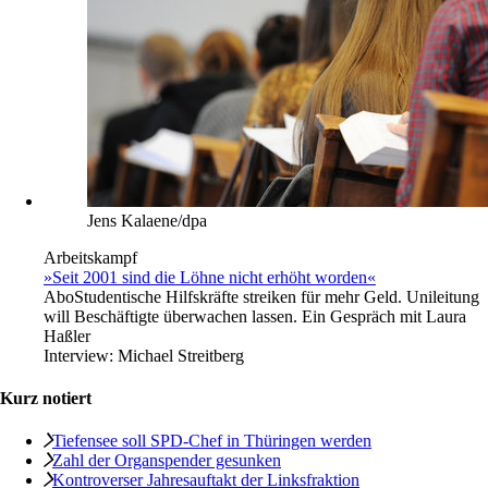
Jens Kalaene/dpa
Arbeitskampf
»Seit 2001 sind die Löhne nicht erhöht worden«
Abo
Studentische Hilfskräfte streiken für mehr Geld. Unileitung
will Beschäftigte überwachen lassen. Ein Gespräch mit Laura
Haßler
Interview:
Michael Streitberg
Kurz notiert
Tiefensee soll SPD-Chef in Thüringen werden
Zahl der Organspender gesunken
Kontroverser Jahresauftakt der Linksfraktion