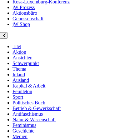
Rosa-Luxemburg-Konferenz
jW-Prozess
Aktionsbüro
Genossenschaft
jW-Shop
Titel
Aktion
Ansichten
Schwerpunkt
Thema
Inland
Ausland
Kapital & Arbeit
Feuilleton
Sport
Politisches Buch
Betrieb & Gewerkschaft
Antifaschismus
Natur & Wissenschaft
Feminismus
Geschichte
Medien