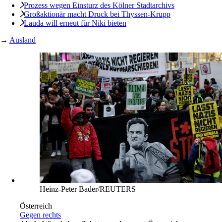
Prozess wegen Einsturz des Kölner Stadtarchivs
Großaktionär macht Druck bei Thyssen-Krupp
Lauda will erneut für Niki bieten
→
Ausland
Heinz-Peter Bader/REUTERS
Österreich
Gegen rechts