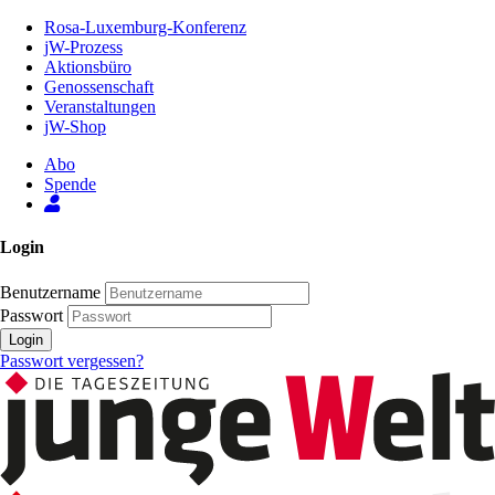
Zum
Rosa-Luxemburg-Konferenz
Inhalt
jW-Prozess
der
Aktionsbüro
Seite
Genossenschaft
Veranstaltungen
jW-Shop
Abo
Spende
Login
Benutzername
Passwort
Login
Passwort vergessen?