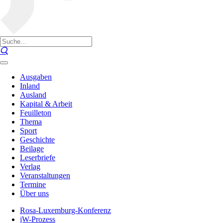
Ausgaben
Inland
Ausland
Kapital & Arbeit
Feuilleton
Thema
Sport
Geschichte
Beilage
Leserbriefe
Verlag
Veranstaltungen
Termine
Über uns
Rosa-Luxemburg-Konferenz
jW-Prozess