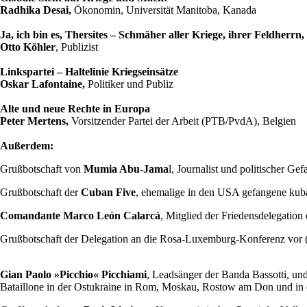
Radhika Desai,
Ökonomin, Universität Manitoba, Kanada
Ja, ich bin es, Thersites – Schmäher aller Kriege, ihrer Feldherrn
Otto Köhler
, Publizist
Linkspartei – Haltelinie Kriegseinsätze
Oskar Lafontaine,
Politiker und Publiz
Alte und neue Rechte in Europa
Peter Mertens,
Vorsitzender Partei der Arbeit (PTB/PvdA), Belgien
Außerdem:
Grußbotschaft von
Mumia Abu-Jama
l, Journalist und politischer G
Grußbotschaft der
Cuban Five
, ehemalige in den USA gefangene kuba
Comandante Marco León Calarcá
, Mitglied der Friedensdelegation
Grußbotschaft der Delegation an die Rosa-Luxemburg-Konferenz vor 
Gian Paolo »Picchio« Picchiami
, Leadsänger der Banda Bassotti, u
Bataillone in der Ostukraine in Rom, Moskau, Rostow am Don und in