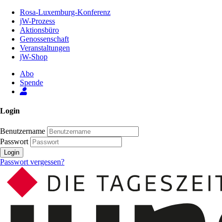
Zum
Rosa-Luxemburg-Konferenz
Inhalt
jW-Prozess
der
Aktionsbüro
Seite
Genossenschaft
Veranstaltungen
jW-Shop
Abo
Spende
Login
Benutzername
Passwort
Login
Passwort vergessen?