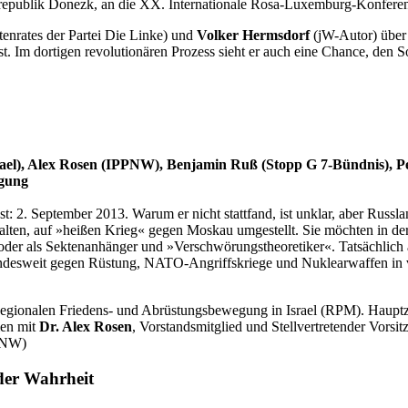
srepublik Donezk, an die XX. Internationale Rosa-Luxemburg-Konfere
enrates der Partei Die Linke) und
Volker Hermsdorf
(jW-Autor) über
. Im dortigen revolutionären Prozess sieht er auch eine Chance, den Soz
ael), Alex Rosen (IPPNW), Benjamin Ruß (Stopp G 7-Bündnis), Pe
egung
: 2. September 2013. Warum er nicht stattfand, ist unklar, aber Russla
talten, auf »heißen Krieg« gegen Moskau umgestellt. Sie möchten in de
rt oder als Sektenanhänger und »Verschwörungstheoretiker«. Tatsächlich
undesweit gegen Rüstung, NATO-Angriffskriege und Nuklearwaffen in ve
 Regionalen Friedens- und Abrüstungsbewegung in Israel (RPM). Haupt
en mit
Dr. Alex Rosen
, Vorstandsmitglied und Stellvertretender Vorsit
PPNW)
der Wahrheit