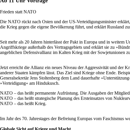
Ab 11 Uhr Vorträge
Frieden statt NATO
Die NATO rückt nach Osten und der US-Verteidigungsminister erklärt, 
die Krieg gegen die eigene Bevölkerung führt, und erklärt Russland zu
Seit mehr als 20 Jahren hinterlässt der Pakt in Europa und in weitem
Angriffskriege außerhalb des Vertragsgebiets und erklärt sie zu »Bünd
angeblichen Defensivallianz im Kalten Krieg mit der Sowjetunionen zu
Jetzt erreicht die Allianz ein neues Niveau der Aggressivität und der K
anderer Staaten kämpfen lässt. Das Ziel sind Kriege ohne Ende. Beis
Generalsekretär Jens Stoltenberg dem Land dauerhafte »Unterstützung« 
»Verteidigung« am Hindukusch.
NATO – das heißt permanente Aufrüstung. Die Ausgaben der Mitglieds
NATO – das heißt strategische Planung des Ersteinsatzes von Nuklear
NATO – das heißt Krieg.
Im Jahr des 70. Jahrestages der Befreiung Europas vom Faschismus 
Globale Sicht auf Kriege und Macht