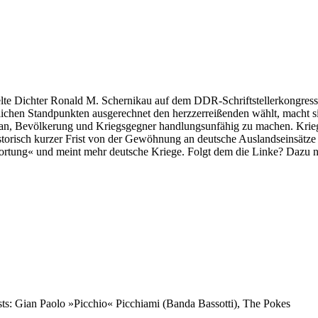
e Dichter Ronald M. Schernikau auf dem DDR-Schriftstellerkongress: »D
glichen Standpunkten ausgerechnet den herzzerreißenden wählt, macht si
daran, Bevölkerung und Kriegsgegner handlungsunfähig zu machen. Krie
istorisch kurzer Frist von der Gewöhnung an deutsche Auslandseinsätz
ortung« und meint mehr deutsche Kriege. Folgt dem die Linke? Dazu 
ts: Gian Paolo »Picchio« Picchiami (Banda Bassotti), The Pokes