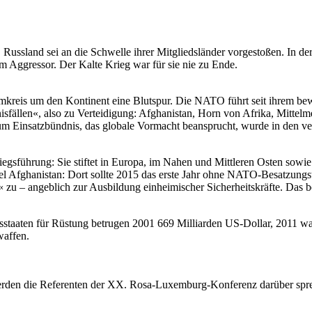
Russland sei an die Schwelle ihrer Mitgliedsländer vorgestoßen. In de
m Aggressor. Der Kalte Krieg war für sie nie zu Ende.
 Umkreis um den Kontinent eine Blutspur. Die NATO führt seit ihrem be
nisfällen«, also zu Verteidigung: Afghanistan, Horn von Afrika, Mittel
m Einsatzbündnis, das globale Vormacht beansprucht, wurde in den ver
riegsführung: Sie stiftet in Europa, im Nahen und Mittleren Osten sowie
piel Afghanistan: Dort sollte 2015 das erste Jahr ohne NATO-Besatzu
zu – angeblich zur Ausbildung einheimischer Sicherheitskräfte. Das be
staaten für Rüstung betrugen 2001 669 Milliarden US-Dollar, 2011 wa
waffen.
werden die Referenten der XX. Rosa-Luxemburg-Konferenz darüber spr