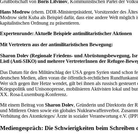
Grußbotschaft von
Boris Litvinov
, Kommunistischen Partei der Volk
Hans Modrow
(ehem. DDR-Ministerpräsident, Vorsitzender des Ältest
Modrow sieht Kuba als Beispiel dafür, dass eine andere Welt möglich ist
kapitalistischen Ordnung zu präsentieren.
Expertenrunde: Aktuelle Beispiele antimilitaristischer Aktionen
Mit Vertretern aus der antimilitaristischen Bewegung:
Sharon Dolev (Regionale Friedens- und Abrüstungsbewegung, Isr
Listl (Anti-SIKO) und mehrere VertreterInnen der Refugee-Bew
Das Datum für den Militärschlag der USA gegen Syrien stand schon fest
deutschen Medien, allen voran die öffentlich-rechtlichen Rundfunkans
Wer sich gegen ihre Hetze wendet, gilt bei ihnen als russisch gesteue
Kriegspolitik und Unisonopresse, mobilisieren Aktivisten lokal und b
XX. Rosa-Luxemburg-Konferenz.
Mit einem Beitrag von
Sharon Dolev
, Gründerin und Direktorin der
und Mittleren Osten sowie ein globales Nuklearwaffenverbot. Zusamm
Verhütung des Atomkrieges/ Ärzte in sozialer Verantwortung e.V. (I
Mediengespräch: Die Schwierigkeiten beim Schreiben 