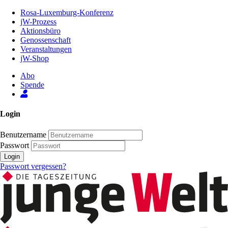
Zum
Rosa-Luxemburg-Konferenz
Inhalt
jW-Prozess
der
Aktionsbüro
Seite
Genossenschaft
Veranstaltungen
jW-Shop
Abo
Spende
Login
Benutzername
Passwort
Login
Passwort vergessen?