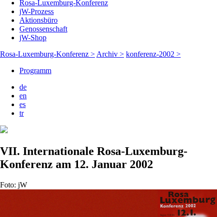
Rosa-Luxemburg-Konferenz
jW-Prozess
Aktionsbüro
Genossenschaft
jW-Shop
Rosa-Luxemburg-Konferenz >
Archiv >
konferenz-2002 >
Programm
de
en
es
tr
VII. Internationale Rosa-Luxemburg-
Konferenz am 12. Januar 2002
Foto: jW