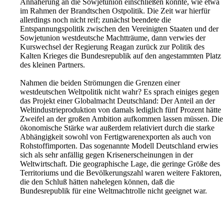
Annäherung an die Sowjetunion einschließen konnte, wie etwa
im Rahmen der Brandtschen Ostpolitik. Die Zeit war hierfür
allerdings noch nicht reif; zunächst beendete die
Entspannungspolitik zwischen den Vereinigten Staaten und der
Sowjetunion westdeutsche Machtträume, dann verwies der
Kurswechsel der Regierung Reagan zurück zur Politik des
Kalten Krieges die Bundesrepublik auf den angestammten Platz
des kleinen Partners.
Nahmen die beiden Strömungen die Grenzen einer
westdeutschen Weltpolitik nicht wahr? Es sprach einiges gegen
das Projekt einer Globalmacht Deutschland: Der Anteil an der
Weltindustrieproduktion von damals lediglich fünf Prozent hätte
Zweifel an der großen Ambition aufkommen lassen müssen. Die
ökonomische Stärke war außerdem relativiert durch die starke
Abhängigkeit sowohl von Fertigwarenexporten als auch von
Rohstoffimporten. Das sogenannte Modell Deutschland erwies
sich als sehr anfällig gegen Krisenerscheinungen in der
Weltwirtschaft. Die geographische Lage, die geringe Größe des
Territoriums und die Bevölkerungszahl waren weitere Faktoren,
die den Schluß hätten nahelegen können, daß die
Bundesrepublik für eine Weltmachtrolle nicht geeignet war.