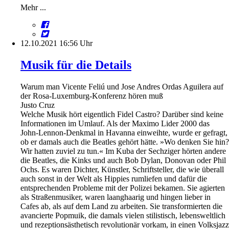
Mehr ...
12.10.2021 16:56 Uhr
Musik für die Details
Warum man Vicente Feliú und Jose Andres Ordas Aguilera auf
der Rosa-Luxemburg-Konferenz hören muß
Justo Cruz
Welche Musik hört eigentlich Fidel Castro? Darüber sind keine
Informationen im Umlauf. Als der Maximo Lider 2000 das
John-Lennon-Denkmal in Havanna einweihte, wurde er gefragt,
ob er damals auch die Beatles gehört hätte. »Wo denken Sie hin?
Wir hatten zuviel zu tun.« Im Kuba der Sechziger hörten andere
die Beatles, die Kinks und auch Bob Dylan, Donovan oder Phil
Ochs. Es waren Dichter, Künstler, Schriftsteller, die wie überall
auch sonst in der Welt als Hippies rumliefen und dafür die
entsprechenden Probleme mit der Polizei bekamen. Sie agierten
als Straßenmusiker, waren laanghaarig und hingen lieber in
Cafes ab, als auf dem Land zu arbeiten. Sie transformierten die
avancierte Popmuik, die damals vielen stilistisch, lebensweltlich
und rezeptionsästhetisch revolutionär vorkam, in einen Volksjazz