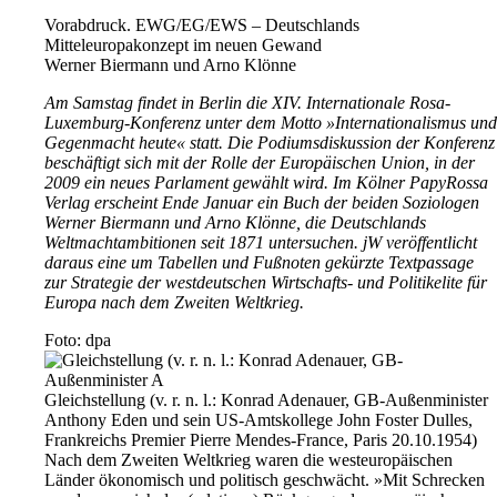
Vorabdruck. EWG/EG/EWS – Deutschlands
Mitteleuropakonzept im neuen Gewand
Werner Biermann und Arno Klönne
Am Samstag findet in Berlin die XIV. Internationale Rosa-
Luxemburg-Konferenz unter dem Motto »Internationalismus und
Gegenmacht heute« statt. Die Podiumsdiskussion der Konferenz
beschäftigt sich mit der Rolle der Europäischen Union, in der
2009 ein neues Parlament gewählt wird. Im Kölner PapyRossa
Verlag erscheint Ende Januar ein Buch der beiden Soziologen
Werner Biermann und Arno Klönne, die Deutschlands
Weltmachtambitionen seit 1871 untersuchen. jW veröffentlicht
daraus eine um Tabellen und Fußnoten gekürzte Textpassage
zur Strategie der westdeutschen Wirtschafts- und Politikelite für
Europa nach dem Zweiten Weltkrieg.
Foto: dpa
Gleichstellung (v. r. n. l.: Konrad Adenauer, GB-Außenminister
Anthony Eden und sein US-Amtskollege John Foster Dulles,
Frankreichs Premier Pierre Mendes-France, Paris 20.10.1954)
Nach dem Zweiten Weltkrieg waren die westeuropäischen
Länder ökonomisch und politisch geschwächt. »Mit Schrecken