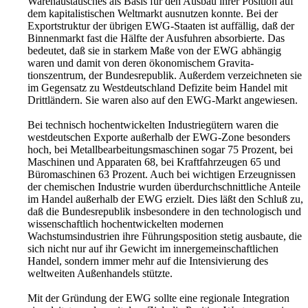
Warenaustausches als Basis für den Ausbau ihrer Position auf
dem kapitalistischen Weltmarkt ausnutzen konnte. Bei der
Exportstruktur der übrigen EWG-Staaten ist auffällig, daß der
Binnenmarkt fast die Hälfte der Ausfuhren absorbierte. Das
bedeutet, daß sie in starkem Maße von der EWG abhängig
waren und damit von deren ökonomischem Gravita­
tionszentrum, der Bundesrepublik. Außerdem verzeichneten sie
im Gegensatz zu Westdeutschland Defizite beim Handel mit
Drittländern. Sie waren also auf den EWG-Markt angewiesen.
Bei technisch hochentwickelten Industriegütern waren die
westdeutschen Exporte außerhalb der EWG-Zone besonders
hoch, bei Metallbearbeitungsmaschinen sogar 75 Prozent, bei
Maschinen und Apparaten 68, bei Kraftfahrzeugen 65 und
Büromaschinen 63 Prozent. Auch bei wichtigen Erzeugnissen
der chemischen Industrie wurden überdurchschnittliche Anteile
im Handel außerhalb der EWG erzielt. Dies läßt den Schluß zu,
daß die Bundesrepublik insbesondere in den technologisch und
wissenschaftlich hochentwickelten modernen
Wachstumsindustrien ihre Führungsposi­tion stetig ausbaute, die
sich nicht nur auf ihr Gewicht im innergemeinschaftlichen
Handel, sondern immer mehr auf die Intensivierung des
weltweiten Außenhandels stützte.
Mit der Gründung der EWG sollte eine regionale Integration