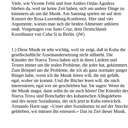
Viele, wie Vicente Feliú und Jose Andres Ordas Aguilera
blieben da, weil sie keine Zeit haben, sich um andere Dinge zu
kümmern als um die Musik. Am Samstag spielen sie auf dem
Konzert der Rosa-Luxemburg-Konferenz. Hier sind vier
Argumente, warum man sich die beiden Altmeister anhören
muß. Vorgetragen von Justo Cruz, dem Deutschland-
Koordinator von Cuba Si in Berlin. (jW)
1.) Diese Musik ist sehr wichtig, weil sie zeigt, daß in Kuba die
gesellschaftliche Auseinandersetzung nicht stillsteht. Die
Künstler der Nueva Trova haben sich in ihren Liedern und
Texten immer um die realen Probleme, die jeder hat, gekümmert.
Zum Beispiel um die Probleme, die ich als ganz normaler junger
Bürger habe, wenn ich die Musik hören will, die mir gefällt,
egal, woher sie kommt. Und die Bücher lesen will, die mich
interessieren, egal wer sie geschrieben hat. Sie sagen: Wenn du
die Musik magst, dann sollst du sie auch hören! Die Künstler der
Nueva Trova sind Botschafter des kubanischen Alltagslebens
und des neuen Sozialismus, der sich jetzt in Kuba entwickelt.
Armando Harst sagt: »Unser alter Sozialismus ist auf der Strecke
geblieben, wir müssen ihn erneuern.« Das ist Ziel dieser Musik.