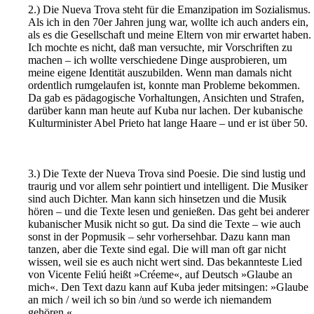
2.) Die Nueva Trova steht für die Emanzipation im Sozialismus.
Als ich in den 70er Jahren jung war, wollte ich auch anders ein,
als es die Gesellschaft und meine Eltern von mir erwartet haben.
Ich mochte es nicht, daß man versuchte, mir Vorschriften zu
machen – ich wollte verschiedene Dinge ausprobieren, um
meine eigene Identität auszubilden. Wenn man damals nicht
ordentlich rumgelaufen ist, konnte man Probleme bekommen.
Da gab es pädagogische Vorhaltungen, Ansichten und Strafen,
darüber kann man heute auf Kuba nur lachen. Der kubanische
Kulturminister Abel Prieto hat lange Haare – und er ist über 50.
3.) Die Texte der Nueva Trova sind Poesie. Die sind lustig und
traurig und vor allem sehr pointiert und intelligent. Die Musiker
sind auch Dichter. Man kann sich hinsetzen und die Musik
hören – und die Texte lesen und genießen. Das geht bei anderer
kubanischer Musik nicht so gut. Da sind die Texte – wie auch
sonst in der Popmusik – sehr vorhersehbar. Dazu kann man
tanzen, aber die Texte sind egal. Die will man oft gar nicht
wissen, weil sie es auch nicht wert sind. Das bekannteste Lied
von Vicente Feliú heißt »Créeme«, auf Deutsch »Glaube an
mich«. Den Text dazu kann auf Kuba jeder mitsingen: »Glaube
an mich / weil ich so bin /und so werde ich niemandem
gehören.«