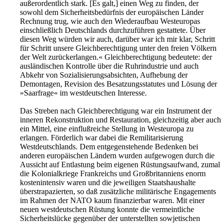
außerordentlich stark. [Es galt,] einen Weg zu finden, der
sowohl dem Sicherheitsbedürfnis der europäischen Länder
Rechnung trug, wie auch den Wiederaufbau Westeuropas
einschließlich Deutschlands durchzuführen gestattete. Über
diesen Weg würden wir auch, darüber war ich mir klar, Schritt
für Schritt unsere Gleichberechtigung unter den freien Völkern
der Welt zurückerlangen.« Gleichberechtigung bedeutete: der
ausländischen Kontrolle über die Ruhrindustrie und auch
Abkehr von Sozialisierungsabsichten, Aufhebung der
Demontagen, Revision des Besatzungsstatutes und Lösung der
»Saarfrage« im westdeutschen Interesse.
Das Streben nach Gleichberechtigung war ein Instrument der
inneren Rekonstruktion und Restauration, gleichzeitig aber auch
ein Mittel, eine einflußreiche Stellung in Westeuropa zu
erlangen. Förderlich war dabei die Remilitarisierung
Westdeutschlands. Dem entgegenstehende Bedenken bei
anderen europäischen Ländern wurden aufgewogen durch die
Aussicht auf Entlastung beim eigenen Rüstungsaufwand, zumal
die Kolonialkriege Frankreichs und Großbritanniens enorm
kostenintensiv waren und die jeweiligen Staatshaushalte
überstrapazierten, so daß zusätzliche militärische Engagements
im Rahmen der ­NATO kaum finanzierbar waren. Mit einer
neuen westdeutschen Rüstung konnte die vermeintliche
Sicherheitslücke gegenüber der unterstellten sowjetischen