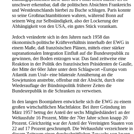
unschwer erkennbar, daß die politischen Absichten Frankreichs
und Westdeutschlands hierbei zu Buche schlugen. Paris konnte
so seine Großmachtambitionen wahren, während Bonn auf
seinem Weg zur Selbständigkeit, also der Lockerung der
Abhängigkeit von den USA, ein gutes Stück vorankam.
Jedoch veränderte sich in den Jahren nach 1958 das
ökonomisch-politische Kräfteverhältnis innerhalb der EWG in
einem Maße, daß französischen Plänen, mittels einer stärker
supranationalen Integration Einfluß auf die Bundesrepublik zu
gewinnen, der Boden entzogen war. Das fand zeitweise eine
Reaktion in der Politik des französischen Präsidenten de Gaulle,
der Mitte der 60er Jahre unter dem Schlagwort »Europa vom
Atlantik zum Ural« eine bilaterale Annäherung an die
Sowjetunion anstrebte, offenbar mit der Absicht, durch eine
Wiederauflage der Bündnispolitik früherer Zeiten die
Bundesrepublik in die Schranken zu verweisen.
In den langen Boomjahren entwickelte sich die EWG zu einem
großen wirtschaftlichen Machtfaktor. Bei ihrer Gründung im
März 1957 betrug der Anteil der sechs Mitgliedsländer1 an der
Weltausfuhr 16 Prozent, Mitte der 70er Jahre schon knapp 20
Prozent. Gleichzeitig war der Anteil der Vereinigten Staaten von
22 auf 17 Prozent geschrumpft. Die Weltausfuhr verzeichnete in
diesem Zeitraum einen durchschnittlichen Zuwachs von knapp