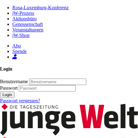
Zum
Rosa-Luxemburg-Konferenz
Inhalt
jW-Prozess
der
Aktionsbüro
Seite
Genossenschaft
Veranstaltungen
jW-Shop
Abo
Spende
Login
Benutzername
Passwort
Login
Passwort vergessen?