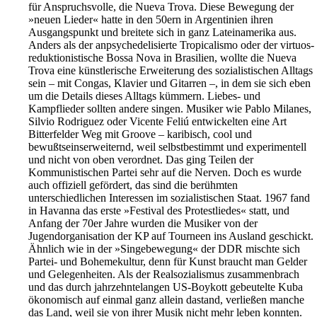
für Anspruchsvolle, die Nueva Trova. Diese Bewegung der
»neuen Lieder« hatte in den 50ern in Argentinien ihren
Ausgangspunkt und breitete sich in ganz Lateinamerika aus.
Anders als der anpsychedelisierte Tropicalismo oder der virtuos-
reduktionistische Bossa Nova in Brasilien, wollte die Nueva
Trova eine künstlerische Erweiterung des sozialistischen Alltags
sein – mit Congas, Klavier und Gitarren –, in dem sie sich eben
um die Details dieses Alltags kümmern. Liebes- und
Kampflieder sollten andere singen. Musiker wie Pablo Milanes,
Silvio Rodriguez oder Vicente Feliú entwickelten eine Art
Bitterfelder Weg mit Groove – karibisch, cool und
bewußtseinserweiternd, weil selbstbestimmt und experimentell
und nicht von oben verordnet. Das ging Teilen der
Kommunistischen Partei sehr auf die Nerven. Doch es wurde
auch offiziell gefördert, das sind die berühmten
unterschiedlichen Interessen im sozialistischen Staat. 1967 fand
in Havanna das erste »Festival des Protestliedes« statt, und
Anfang der 70er Jahre wurden die Musiker von der
Jugendorganisation der KP auf Tourneen ins Ausland geschickt.
Ähnlich wie in der »Singebewegung« der DDR mischte sich
Partei- und Bohemekultur, denn für Kunst braucht man Gelder
und Gelegenheiten. Als der Realsozialismus zusammenbrach
und das durch jahrzehntelangen US-Boykott gebeutelte Kuba
ökonomisch auf einmal ganz allein dastand, verließen manche
das Land, weil sie von ihrer Musik nicht mehr leben konnten.