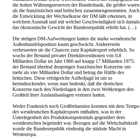
die hohen Währungsreserven der Bundesbank, die größer waren
als die französischen und britischen zusammengenommen. Auch
die Entwicklung der Wechselkurse der DM läßt erkennen, in
welchem Ausmaß und mit welcher Geschwindigkeit sich damals
das ökonomische Gewicht der Bundesrepublik erhöht hat. (…)
Die stetigen DM-Aufwertungen hatten die starke westdeutsche
Außenhandelsposition kaum geschwächt. Andererseits
verbesserten sie die Chancen zum Kapitalexport erheblich. So
wuchs der Bestand privater Direktinvestitionen von 0,8
Milliarden Dollar im Jahr 1960 auf knapp 17 Milliarden 1975;
der Bestand übertraf denjenigen französischer Konzerne um
mehr als vier Milliarden Dollar und betrug die Hälfte des
britischen. Diese erfolgreiche Aufholjagd ist um so
beeindruckender, wenn man bedenkt, daß die deutschen
Konzerne nach den Niederlagen in den zwei Weltkriegen den
Großteil ihrer Auslandsanlagen verloren hatten.
Weder Frankreich noch Großbritannien konnten mit dem Tempo
des westdeutschen Kapital­exports mithalten, was in der
Unterlegenheit des Produktionspotentials gegenüber dem
westdeutschen begründet war. Bezogen auf die Wirtschaftskraft
wurde die Bundesrepublik eindeutig die stärkste Macht in
Westeuropa.