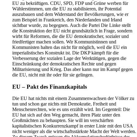
EU zu bekräftigen. CDU, SPD, FDP und Grüne werben für
Wählerstimmen, um die EU zu stabilisieren, ihr Potential
auszubauen und dem Widerstand der Bevölkerungen, wie er
zum Beispiel in Frankreich, den Niederlanden und Irland
sichtbar wurde, zu begegnen. Auch die Partei Die Linke stellt
die Konstruktion der EU nicht grundsätzlich in Frage, sondern
wirbt für Reformen, die die EU demokratischer, sozialer und
friedfertiger machen sollen. Wir Kommunistinnen und
Kommunisten halten das nicht für möglich, weil die EU ein
imperialistisches Konstrukt ist. Die DKP kämpft für die
Verbesserung der sozialen Lage der Werktätigen, gegen die
Einschränkung der demokratischen Rechte und gegen
Militarisierung und Krieg. Das aber kann nur im Kampf gegen
die EU, nicht mit ihr oder für sie gelingen.
EU – Pakt des Finanzkapitals
Die EU hat nichts mit einem Zusammenwachsen der Völker zu
tun und schon gar nichts mit Demokratie, Freiheit und
Menschenrechten, wie es uns erzählt wird. Im Gegenteil: Die
EU hat sich auf den Weg gemacht, ihren Platz unter den
Großmächten zu behaupten. Sie will im verschärften
kapitalistischen Konkurrenzkampf in erster Linie mit den USA
nicht weniger als die wirtschaftsstärkste Macht der Welt werden.
Zu diesem Zweck müssen die Akkumulationsbedürfnisse des