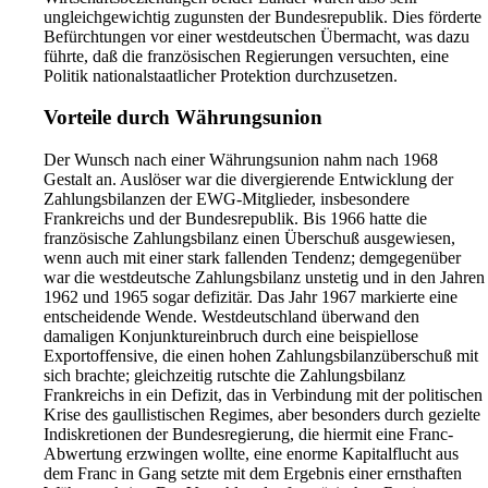
ungleichgewichtig zugunsten der Bundesrepublik. Dies förderte
Befürchtungen vor einer westdeutschen Übermacht, was dazu
führte, daß die französischen Regierungen versuchten, eine
Politik nationalstaatlicher Protektion durchzusetzen.
Vorteile durch Währungsunion
Der Wunsch nach einer Währungsunion nahm nach 1968
Gestalt an. Auslöser war die divergierende Entwicklung der
Zahlungsbilanzen der EWG-Mitglieder, insbesondere
Frankreichs und der Bundesrepublik. Bis 1966 hatte die
französische Zahlungsbilanz einen Überschuß ausgewiesen,
wenn auch mit einer stark fallenden Tendenz; demgegenüber
war die westdeutsche Zahlungsbilanz unstetig und in den Jahren
1962 und 1965 sogar defizitär. Das Jahr 1967 markierte eine
entscheidende Wende. Westdeutschland überwand den
damaligen Konjunktureinbruch durch eine beispiellose
Exportoffensive, die einen hohen Zahlungsbilanzüberschuß mit
sich brachte; gleichzeitig rutschte die Zahlungsbilanz
Frankreichs in ein Defizit, das in Verbindung mit der politischen
Krise des gaullistischen Regimes, aber besonders durch gezielte
Indiskretionen der Bundesregierung, die hiermit eine Franc-
Abwertung erzwingen wollte, eine enorme Kapitalflucht aus
dem Franc in Gang setzte mit dem Ergebnis einer ernsthaften