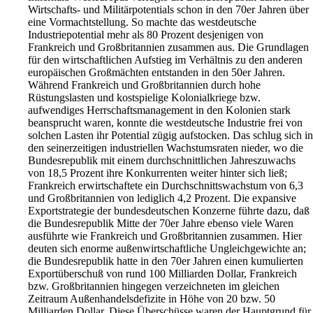
Wirtschafts- und Militärpotentials schon in den 70er Jahren über
eine Vormachtstellung. So machte das westdeutsche
Industriepotential mehr als 80 Prozent desjenigen von
Frankreich und Großbritannien zusammen aus. Die Grundlagen
für den wirtschaftlichen Aufstieg im Verhältnis zu den anderen
europäischen Großmächten entstanden in den 50er Jahren.
Während Frankreich und Großbritan­nien durch hohe
Rüstungslasten und kostspielige Kolonialkriege bzw.
aufwendiges Herrschaftsmanagement in den Kolonien stark
beansprucht waren, konnte die westdeutsche Industrie frei von
solchen Lasten ihr Potential zügig aufstocken. Das schlug sich in
den seinerzeitigen industriellen Wachstumsraten nieder, wo die
Bundesrepublik mit einem durchschnittlichen Jahreszuwachs
von 18,5 Prozent ihre Konkurrenten weiter hinter sich ließ;
Frankreich erwirtschaftete ein Durchschnittswachstum von 6,3
und Großbritannien von lediglich 4,2 Prozent. Die expansive
Exportstrategie der bundesdeutschen Konzerne führte dazu, daß
die Bundesrepublik Mitte der 70er Jahre ebenso viele Waren
ausführte wie Frankreich und Großbritannien zusammen. Hier
deuten sich enorme außenwirtschaftliche Ungleichgewichte an;
die Bundesrepublik hatte in den 70er Jahren einen kumulierten
Exportüberschuß von rund 100 Milliarden Dollar, Frankreich
bzw. Großbritannien hingegen verzeichneten im gleichen
Zeitraum Außenhandelsdefizite in Höhe von 20 bzw. 50
Milliarden Dollar. Diese Überschüsse waren der Hauptgrund für