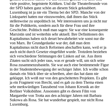
viele positive, begeisterte Kritiken.
Und die Theaterfreunde von
der SPD haben ganz schön an diesem Stück geknabbert.
Luxemburg ist ja nie ein Thema bei der SPD. Manche von der
Linkspartei hatten nur einzuwenden, daß ihnen das Stück
stellenweise zu unpolitisch ist. Wir interessieren uns ja nicht nur
für die Politikerin, sondern auch für diese Frau und ihre
Geschichte.
Politisch muß man sagen: Sie war eine konsequente
Marxistin und ist weiterhin sehr aktuell. Ihre Definitionen des
Kapitalismus haben sich derart bewahrheitet wie sonst nur die
von Marx. Ihr Grundgedanke war der, daß man dem
Kapitalismus nicht durch Reformen abschaffen kann, weil er ja
auch nicht durch Gesetze eingeführt wurde.
Trotzdem beziehen
sich verschiedene Strömungen der Linken auf sie. Aus ihren
Zitaten sucht sich jeder raus, was er gerade will, um sich seine
Rosa zusammenzubasteln. Sie war auch eine bestimmende Figur
in der Studentenbewegung der sechziger Jahre. Ich wollte schon
damals ein Stück über sie schreiben, aber das hat dann nie
geklappt.
Ich weiß nur von den gescheiterten Projekten. Es gibt
ja ein Fragment von Brecht, und es gab zu dem Thema einen
sehr merkwürdigen Tanzabend von Johann Kresnik an der
Berliner Volksbühne. Ansonsten gibt es diesen Film von
Margarethe von Trotta aus den achtziger Jahren mit Barbara
Sukowa als Rosa. Sie hat wunderbar gespielt, nur nicht Rosa
Luxemburg.