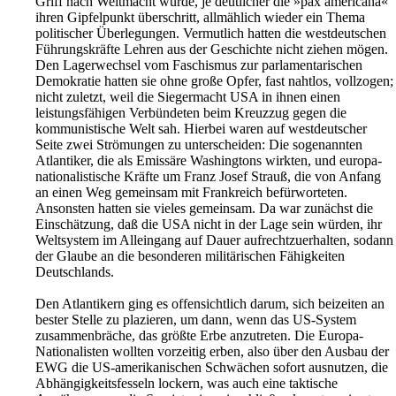
Griff nach Weltmacht wurde, je deutlicher die »pax americana«
ihren Gipfelpunkt überschritt, allmählich wieder ein Thema
politischer Überlegungen. Vermutlich hatten die westdeutschen
Führungskräfte Lehren aus der Geschichte nicht ziehen mögen.
Den Lagerwechsel vom Faschismus zur parlamentarischen
Demokratie hatten sie ohne große Opfer, fast nahtlos, vollzogen;
nicht zuletzt, weil die Siegermacht USA in ihnen einen
leistungsfähigen Verbündeten beim Kreuzzug gegen die
kommunistische Welt sah. Hierbei waren auf westdeutscher
Seite zwei Strömungen zu unterscheiden: Die sogenannten
Atlantiker, die als Emissäre Washingtons wirkten, und europa-
nationalistische Kräfte um Franz Josef Strauß, die von Anfang
an einen Weg gemeinsam mit Frankreich befürworteten.
Ansonsten hatten sie vieles gemeinsam. Da war zunächst die
Einschätzung, daß die USA nicht in der Lage sein würden, ihr
Weltsystem im Alleingang auf Dauer aufrechtzuerhalten, sodann
der Glaube an die besonderen militärischen Fähigkeiten
Deutschlands.
Den Atlantikern ging es offensichtlich darum, sich beizeiten an
bester Stelle zu plazieren, um dann, wenn das US-System
zusammenbräche, das größte Erbe anzutreten. Die Europa-
Nationalisten wollten vorzeitig erben, also über den Ausbau der
EWG die US-amerikanischen Schwächen sofort ausnutzen, die
Abhängigkeitsfesseln lockern, was auch eine taktische