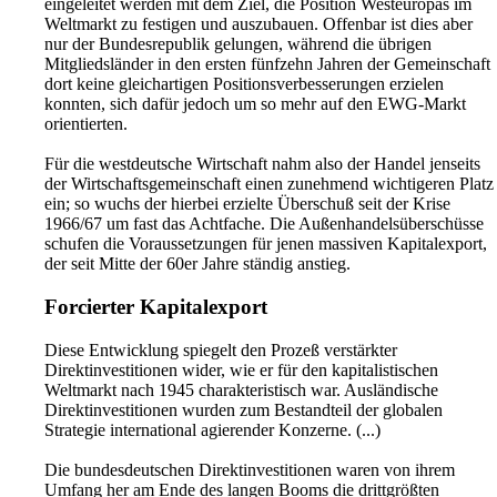
eingeleitet werden mit dem Ziel, die Position Westeuropas im
Weltmarkt zu festigen und auszubauen. Offenbar ist dies aber
nur der Bundesrepublik gelungen, während die übrigen
Mitgliedsländer in den ersten fünfzehn Jahren der Gemeinschaft
dort keine gleichartigen Positionsverbesserungen erzielen
konnten, sich dafür jedoch um so mehr auf den EWG-Markt
orientierten.
Für die westdeutsche Wirtschaft nahm also der Handel jenseits
der Wirtschaftsgemeinschaft einen zunehmend wichtigeren Platz
ein; so wuchs der hierbei erzielte Überschuß seit der Krise
1966/67 um fast das Achtfache. Die Außenhandelsüberschüsse
schufen die Voraussetzungen für jenen massiven Kapitalexport,
der seit Mitte der 60er Jahre ständig anstieg.
Forcierter Kapitalexport
Diese Entwicklung spiegelt den Prozeß verstärkter
Direktinvestitionen wider, wie er für den kapitalistischen
Weltmarkt nach 1945 charakteristisch war. Ausländische
Direktinvestitionen wurden zum Bestandteil der globalen
Strategie international agierender Konzerne. (...)
Die bundesdeutschen Direktinvestitionen waren von ihrem
Umfang her am Ende des langen Booms die drittgrößten