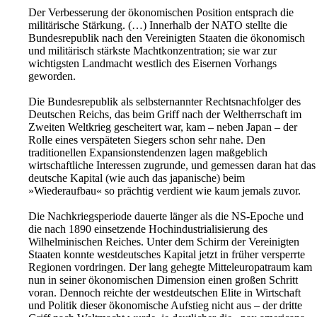
Der Verbesserung der ökonomischen Posi­tion entsprach die
militärische Stärkung. (…) Innerhalb der NATO stellte die
Bundesrepublik nach den Vereinigten Staaten die ökonomisch
und militärisch stärkste Machtkonzentration; sie war zur
wichtigsten Landmacht westlich des Eisernen Vorhangs
geworden.
Die Bundesrepublik als selbsternannter Rechtsnachfolger des
Deutschen Reichs, das beim Griff nach der Weltherrschaft im
Zweiten Weltkrieg gescheitert war, kam – neben Japan – der
Rolle eines verspäteten Siegers schon sehr nahe. Den
traditionellen Expansionstendenzen lagen maßgeblich
wirtschaftliche Interessen zugrunde, und gemessen daran hat das
deutsche Kapital (wie auch das japanische) beim
»Wiederaufbau« so prächtig verdient wie kaum jemals zuvor.
Die Nachkriegsperiode dauerte länger als die NS-Epoche und
die nach 1890 einsetzende Hochindustrialisierung des
Wilhelminischen Reiches. Unter dem Schirm der Vereinigten
Staaten konnte westdeutsches Kapital jetzt in früher versperrte
Regionen vordringen. Der lang gehegte Mitteleuropatraum kam
nun in seiner ökonomischen Dimension einen großen Schritt
voran. Dennoch reichte der westdeutschen Elite in Wirtschaft
und Politik dieser ökonomische Aufstieg nicht aus – der dritte