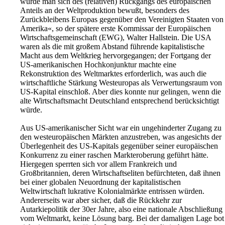
wurde man sich des (relativen) Rückgangs des europäischen
Anteils an der Weltproduktion bewußt, besonders des
Zurückbleibens Europas gegenüber den Vereinigten Staaten von
Amerika«, so der spätere erste Kommissar der Europäischen
Wirtschaftsgemeinschaft (EWG), Walter Hallstein. Die USA
waren als die mit großem Abstand führende kapitalistische
Macht aus dem Weltkrieg hervorgegangen; der Fortgang der
US-amerikanischen Hochkonjunktur machte eine
Rekonstruktion des Weltmarktes erforderlich, was auch die
wirtschaftliche Stärkung Westeuropas als Verwertungsraum von
US-Kapital einschloß. Aber dies konnte nur gelingen, wenn die
alte Wirtschaftsmacht Deutschland entsprechend berücksichtigt
würde.
Aus US-amerikanischer Sicht war ein ungehinderter Zugang zu
den westeuropäischen Märkten anzustreben, was angesichts der
Überlegenheit des US-Kapitals gegenüber seiner europäischen
Konkurrenz zu einer raschen Markteroberung geführt hätte.
Hiergegen sperrten sich vor allem Frankreich und
Großbritannien, deren Wirtschaftseliten befürchteten, daß ihnen
bei einer globalen Neuordnung der kapitalistischen
Weltwirtschaft lukrative Kolonialmärkte entrissen würden.
Andererseits war aber sicher, daß die Rückkehr zur
Autarkiepolitik der 30er Jahre, also eine nationale Abschließung
vom Weltmarkt, keine Lösung barg. Bei der damaligen Lage bot