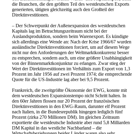
die Branchen, die den größten Teil des westdeutschen Exports
generierten, tätigten gleichzeitig auch den Großteil der
Direktinvestitionen.
– Der Schwerpunkt der Außenexpansion des westdeutschen
Kapitals lag im Betrachtungszeitraum nicht bei der
Auslandsproduktion, sondern beim Warenexport. Es kündigte
sich allerdings eine Wende an: Nach der Krise 1966/67 wurden
ausländische Direktinvestitionen forciert, um auf diesem Wege
nicht nur den Anforderungen der Weltmarktkonkurrenz besser
zu entsprechen, sondern auch, um eine größere Unabhängigkeit
von der Binnenmarktkonjunktur zu erlangen. Zwar stieg der
Wert der Direktinvestitionen im Verhältnis zum Export von 1,3
Prozent im Jahr 1956 auf zwei Prozent 1974; die entsprechende
Quote für die US-Industrie lag aber bei 9,5 Prozent.
Frankreich, die zweitgrößte Ökonomie der EWG, konnte mit
dem westdeutschen Expan­sionstempo nicht Schritt halten. In
den 60er Jahren flossen nur 20 Prozent der französischen
Direktinvestitionen in den EWG-Raum, darunter elf Prozent
nach Italien, in die Bundesrepublik hingegen lediglich fünf
Prozent (zirka 270 Millionen DM). Im gleichen Zeitraum
exportierte die westdeutsche Industrie aber rund 5,8 Milliarden
DM Kapital in das westliche Nachbarland – die
Wirtschaftsbeziehungen beider Länder waren also sehr