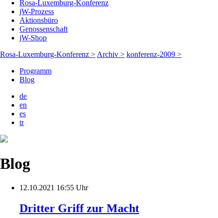
Rosa-Luxemburg-Konferenz
jW-Prozess
Aktionsbüro
Genossenschaft
jW-Shop
Rosa-Luxemburg-Konferenz >
Archiv >
konferenz-2009 >
Programm
Blog
de
en
es
tr
Blog
12.10.2021 16:55 Uhr
Dritter Griff zur Macht