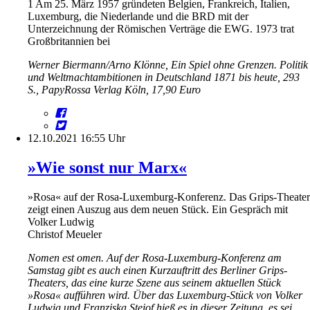
1 Am 25. März 1957 gründeten Belgien, Frankreich, Italien,
Luxemburg, die Niederlande und die BRD mit der
Unterzeichnung der Römischen Verträge die EWG. 1973 trat
Großbritannien bei
Werner Biermann/Arno Klönne, Ein Spiel ohne Grenzen. Politik
und Weltmachtambitionen in Deutschland 1871 bis heute, 293
S., PapyRossa Verlag Köln, 17,90 Euro
12.10.2021 16:55 Uhr
»Wie sonst nur Marx«
»Rosa« auf der Rosa-Luxemburg-Konferenz. Das Grips-Theater
zeigt einen Auszug aus dem neuen Stück. Ein Gespräch mit
Volker Ludwig
Christof Meueler
Nomen est omen. Auf der Rosa-Luxemburg-Konferenz am
Samstag gibt es auch einen Kurzauftritt des Berliner Grips-
Theaters, das eine kurze Szene aus seinem aktuellen Stück
»Rosa« aufführen wird. Über das Luxemburg-Stück von Volker
Ludwig und Franziska Steiof hieß es in dieser Zeitung, es sei