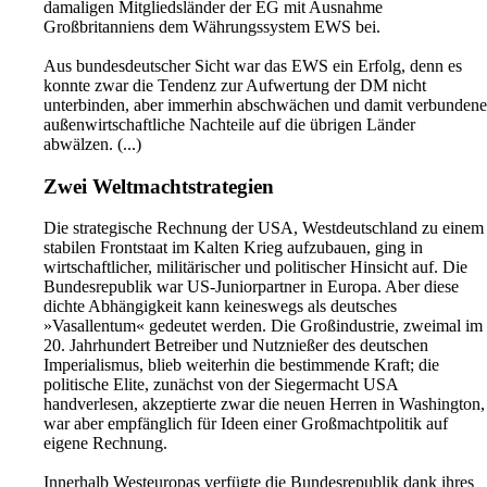
damaligen Mitgliedsländer der EG mit Ausnahme
Großbritanniens dem Währungssystem EWS bei.
Aus bundesdeutscher Sicht war das EWS ein Erfolg, denn es
konnte zwar die Tendenz zur Aufwertung der DM nicht
unterbinden, aber immerhin abschwächen und damit verbundene
außenwirtschaftliche Nachteile auf die übrigen Länder
abwälzen. (...)
Zwei Weltmachtstrategien
Die strategische Rechnung der USA, Westdeutschland zu einem
stabilen Frontstaat im Kalten Krieg aufzubauen, ging in
wirtschaftlicher, militärischer und politischer Hinsicht auf. Die
Bundesrepublik war US-Juniorpartner in Europa. Aber diese
dichte Abhängigkeit kann keineswegs als deutsches
»Vasallentum« gedeutet werden. Die Großindustrie, zweimal im
20. Jahrhundert Betreiber und Nutznießer des deutschen
Imperialismus, blieb weiterhin die bestimmende Kraft; die
politische Elite, zunächst von der Siegermacht USA
handverlesen, akzeptierte zwar die neuen Herren in Wa­shington,
war aber empfänglich für Ideen einer Großmachtpolitik auf
eigene Rechnung.
Innerhalb Westeuropas verfügte die Bundesrepublik dank ihres