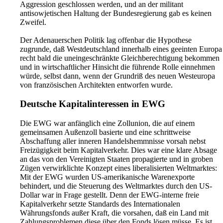
Aggression geschlossen werden, und an der militant
antisowjetischen Haltung der Bundesregierung gab es keinen
Zweifel.
Der Adenauerschen Politik lag offenbar die Hypothese
zugrunde, daß Westdeutschland innerhalb eines geeinten Europa
recht bald die uneingeschränkte Gleichberechtigung bekommen
und in wirtschaftlicher Hinsicht die führende Rolle einnehmen
würde, selbst dann, wenn der Grundriß des neuen Westeuropa
von französischen Architekten entworfen wurde.
Deutsche Kapitalinteressen in EWG
Die EWG war anfänglich eine Zollunion, die auf einem
gemeinsamen Außenzoll basierte und eine schrittweise
Abschaffung aller inneren Handelshemmnisse vorsah nebst
Freizügigkeit beim Kapitalverkehr. Dies war eine klare Absage
an das von den Vereinigten Staaten propagierte und in groben
Zügen verwirklichte Konzept eines liberalisierten Weltmarktes:
Mit der EWG wurden US-amerikanische Warenexporte
behindert, und die Steuerung des Weltmarktes durch den US-
Dollar war in Frage gestellt. Denn der EWG-interne freie
Kapitalverkehr setzte Standards des Internationalen
Währungsfonds außer Kraft, die vorsahen, daß ein Land mit
Zahlungsproblemen diese über den Fonds lösen müsse. Es ist