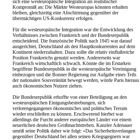
sich eine westeuropäische Integration als realistischer
Kompromiß an: Die Märkte Westeuropas könnten erhalten
bleiben, gleichzeitig eine Abschirmung gegenüber der
übermächtigen US-Konkurrenz erfolgen.
Für die westeuropäische Integration war die Entwicklung des
Verhältnisses zwischen Frankreich und der Bundesrepublik
entscheidend. Die französische Politik nach 1945 war darauf
ausgerichtet, Deutschland als den Hauptkonkurrenten auf dem
Kontinent niederzuhalten. Dazu sollte die relativ einflußreiche
Position Frankreichs genutzt werden. Andererseits war
Frankreich wirtschaftlich schwach. Könnte die im Erstarken
begriffene Bundesrepublik in die westeuropäische Vereinigung
einbezogen und die Bonner Regierung zur Aufgabe eines Teils
der nationalen Souveränität bewegt werden, würde Paris hieraus
auch ökonomischen Nutzen ziehen.
Die Bundesrepublik erhoffte von einer Beteiligung an den
westeuropäischen Einigungsbestrebungen, sich
verlorengegangenes ökonomisches und politisches Terrain
wieder erschließen zu können. Erschwerend hierbei war
allerdings die Furcht anderer europäischer Länder vor einem
neuerlichen deutschen Großmachtstreben. Kanzler Adenauer
umriß seine Politik daher wie folgt: »Das Sicherheitsverlangen
gegenüber Deutschland bei allen seinen Kriegsgegnern war