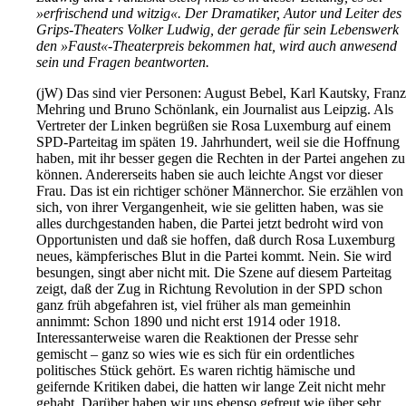
»erfrischend und witzig«. Der Dramatiker, Autor und Leiter des
Grips-Theaters Volker Ludwig, der gerade für sein Lebenswerk
den »Faust«-Theaterpreis bekommen hat, wird auch anwesend
sein und Fragen beantworten.
(jW)
Das sind vier Personen: August Bebel, Karl Kautsky, Franz
Mehring und Bruno Schönlank, ein Journalist aus Leipzig. Als
Vertreter der Linken begrüßen sie Rosa Luxemburg auf einem
SPD-Parteitag im späten 19. Jahrhundert, weil sie die Hoffnung
haben, mit ihr besser gegen die Rechten in der Partei angehen zu
können. Andererseits haben sie auch leichte Angst vor dieser
Frau. Das ist ein richtiger schöner Männerchor. Sie erzählen von
sich, von ihrer Vergangenheit, wie sie gelitten haben, was sie
alles durchgestanden haben, die Partei jetzt bedroht wird von
Opportunisten und daß sie hoffen, daß durch Rosa Luxemburg
neues, kämpferisches Blut in die Partei kommt.
Nein. Sie wird
besungen, singt aber nicht mit. Die Szene auf diesem Parteitag
zeigt, daß der Zug in Richtung Revolution in der SPD schon
ganz früh abgefahren ist, viel früher als man gemeinhin
annimmt: Schon 1890 und nicht erst 1914 oder 1918.
Interessanterweise waren die Reaktionen der Presse sehr
gemischt – ganz so wies wie es sich für ein ordentliches
politisches Stück gehört. Es waren richtig hämische und
geifernde Kritiken dabei, die hatten wir lange Zeit nicht mehr
gehabt. Darüber haben wir uns ebenso gefreut wie über sehr