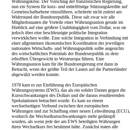
Währungskrise. Der Vorschlag der französischen Regierung,
nun ein System für kurz- und mittelfristige Stützungskredite auf
Gemeinschaftsebene einzuführen, scheiterte nicht zuletzt am
Widerstand der Bundesrepublik. Diese sah zwar wie alle
Mitgliedsstaaten die Vorteile einer Währungsunion gerade im
Hinblick auf eine größere Unabhängigkeit vom Dollar, was sie
jedoch über eine beschleunigte politische Integration
verwirklichen wollte. Eine solche Integration in Verbindung mit
einer allgemeinen ökonomischen Koordination der jeweiligen
nationalen Wirtschafts- und Währungspolitik sollte angesichts
des wirtschaftlichen Potentials der Bundesrepublik zu dem
erhofften Übergewicht in Westeuropa führen. Eine
Währungsunion kam für die Bundesregierung erst dann in
Betracht, wenn der größte Teil der Lasten auf die Partnerländer
abgewälzt werden konnte.
1978 kam es zur Einführung des Europäischen
Währungssystems (EWS), das als ein solider Damm gegen die
Kursschwankungen des Dollars und die daraus resultierenden
Spekulationen betrachtet wurde. Es kam zu einem
wechselseitigen Verbund zwischen den europäischen
Währungen und zur Schaffung einer neuen Leitwährung (ECU),
wodurch die Wechselkursschwankungen mehr gedämpft
wurden, als wenn jede der am EWS beteiligten Währungen
ihren Wechselkurs frei bestimmt hätte. Zunächst traten alle