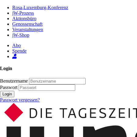
Zum
Rosa-Luxemburg-Konferenz
Inhalt
jW-Prozess
der
Aktionsbüro
Seite
Genossenschaft
Veranstaltungen
jW-Shop
Abo
Spende
Login
Benutzername
Passwort
Login
Passwort vergessen?