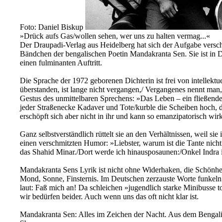
Foto: Daniel Biskup
»Drück aufs Gas/wollen sehen, wer uns zu halten vermag...«
Der Draupadi-Verlag aus Heidelberg hat sich der Aufgabe versch
Bändchen der bengalischen Poetin Mandakranta Sen. Sie ist in D
einen fulminanten Auftritt.
Die Sprache der 1972 geborenen Dichterin ist frei von intellekt
überstanden, ist lange nicht vergangen,/ Vergangenes nennt man, w
Gestus des unmittelbaren Sprechens: »Das Leben – ein fließende
jeder Straßenecke Kadaver und Tote/kurble die Scheiben hoch, d
erschöpft sich aber nicht in ihr und kann so emanzipatorisch wir
Ganz selbstverständlich rüttelt sie an den Verhältnissen, weil s
einen verschmitzten Humor: »Liebster, warum ist die Tante nicht 
das Shahid Minar./Dort werde ich hinausposaunen:/Onkel Indra i
Mandakranta Sens Lyrik ist nicht ohne Widerhaken, die Schönheit –
Mond, Sonne, Finsternis. Im Deutschen zerzauste Worte funkeln 
laut: Faß mich an! Da schleichen »jugendlich starke Minibusse 
wir bedürfen beider. Auch wenn uns das oft nicht klar ist.
Mandakranta Sen: Alles im Zeichen der Nacht. Aus dem Bengali