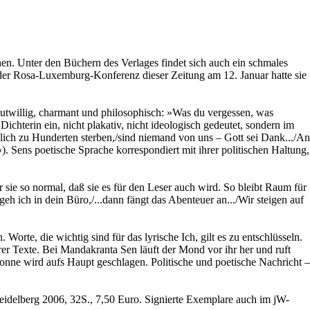
en. Unter den Büchern des Verlages findet sich auch ein schmales
 der Rosa-Luxemburg-Konferenz dieser Zeitung am 12. Januar hatte sie
 mutwillig, charmant und philosophisch: »Was du vergessen, was
Dichterin ein, nicht plakativ, nicht ideologisch gedeutet, sondern im
glich zu Hunderten sterben,/sind niemand von uns – Gott sei Dank.../An
 Sens poetische Sprache korrespondiert mit ihrer politischen Haltung,
r sie so normal, daß sie es für den Leser auch wird. So bleibt Raum für
eh ich in dein Büro,/...dann fängt das Abenteuer an.../Wir steigen auf
orte, die wichtig sind für das lyrische Ich, gilt es zu entschlüsseln.
er Texte. Bei Mandakranta Sen läuft der Mond vor ihr her und ruft
onne wird aufs Haupt geschlagen. Politische und poetische Nachricht –
idelberg 2006, 32S., 7,50 Euro. Signierte Exemplare auch im jW-