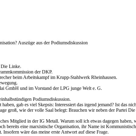
anisation? Auszüge aus der Podiumsdiskussion
 Die Linke.
ogrammkommission der DKP.
precher beim Arbeitskampf im Krupp-Stahlwerk Rheinhausen.
Bewegung.
 Mai GmbH und im Vorstand der LPG junge Welt e. G.
einhalbstündigen Podiumsdiskussion.
aben, gab es viel Skepsis: Interessiert das irgend jemand? Ist das nicht
rage groß, wie der volle Saal belegt: Brauchen wir neben der Partei Die
faches Mitglied in der IG Metall. Warum soll ich etwas dagegen haben, 
och bereits eine marxistische Organisation, ihr Name ist Kommunistisch
rt. Insofern wäre das meine erste Antwort auf diese Frage.