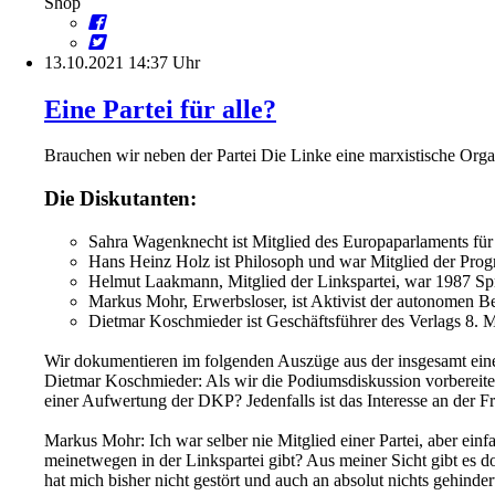
Shop
13.10.2021 14:37 Uhr
Eine Partei für alle?
Brauchen wir neben der Partei Die Linke eine marxistische Org
Die Diskutanten:
Sahra Wagenknecht ist Mitglied des Europaparlaments für
Hans Heinz Holz ist Philosoph und war Mitglied der Pr
Helmut Laakmann, Mitglied der Linkspartei, war 1987 S
Markus Mohr, Erwerbsloser, ist Aktivist der autonomen 
Dietmar Koschmieder ist Geschäftsführer des Verlags 8.
Wir dokumentieren im folgenden Auszüge aus der insgesamt ein
Dietmar Koschmieder: Als wir die Podiumsdiskussion vorbereitet h
einer Aufwertung der DKP? Jedenfalls ist das Interesse an der F
Markus Mohr: Ich war selber nie Mitglied einer Partei, aber ein
meinetwegen in der Linkspartei gibt? Aus meiner Sicht gibt es d
hat mich bisher nicht gestört und auch an absolut nichts gehinde