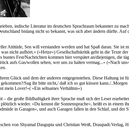
rieben, indische Literatur im deutschen Sprachraum bekannter zu mach
eutschland bislang nicht so bekannt, was sich aber ändern dürfte. Auf
ueller Attitüde, Sen will verstanden werden und hat Spaß daran. Sie ist
as nicht aufhört.« (»Hetze«) Gesellschaftskritik geht in die Texte der 
s buntes Fest/Nachrichten kommen hier verspätet an/diejenigen, die tä
rück aufs Gas/wollen sehen, wer uns zu halten vermag...« (»Nach uns«).
ken.
ie ihrem Glück und dem der anderen entgegenstehen. Diese Haltung ist fü
gekommen?/Sag ihr bitte nicht,/ daß ich so gut küssen kann./..Morgen g
st mein Lover!«( »Ein seltsames Verhältnis«)
 die große Bildhaftigkeit ihrer Sprache muß sich der Leser erarbeiten. W
plötzlich wieder. »Du kennst die Sonnensprache«, heißt es in einem ihr
todmüde in Garagen«, und auch Garagen fallen in den Schlaf, und der S
schen von Shyamal Dasgupta und Christian Weiß, Draupadi-Verlag, He