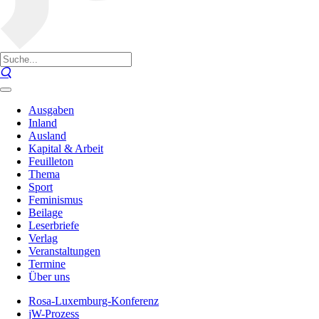
Ausgaben
Inland
Ausland
Kapital & Arbeit
Feuilleton
Thema
Sport
Feminismus
Beilage
Leserbriefe
Verlag
Veranstaltungen
Termine
Über uns
Rosa-Luxemburg-Konferenz
jW-Prozess