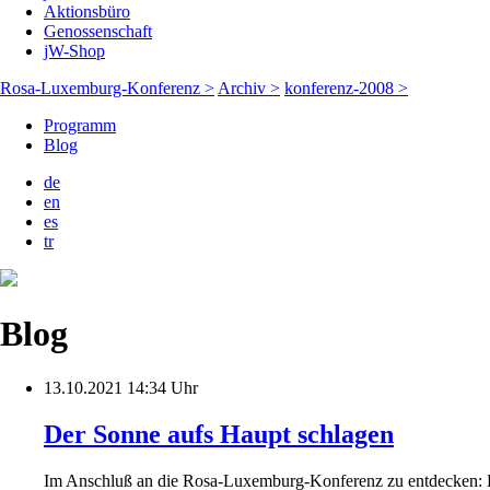
Aktionsbüro
Genossenschaft
jW-Shop
Rosa-Luxemburg-Konferenz >
Archiv >
konferenz-2008 >
Programm
Blog
de
en
es
tr
Blog
13.10.2021 14:34 Uhr
Der Sonne aufs Haupt schlagen
Im Anschluß an die Rosa-Luxemburg-Konferenz zu entdecken: Po