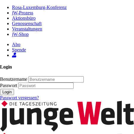
Zum
Rosa-Luxemburg-Konferenz
Inhalt
jW-Prozess
der
Aktionsbüro
Seite
Genossenschaft
Veranstaltungen
jW-Shop
Abo
Spende
Login
Benutzername
Passwort
Login
Passwort vergessen?