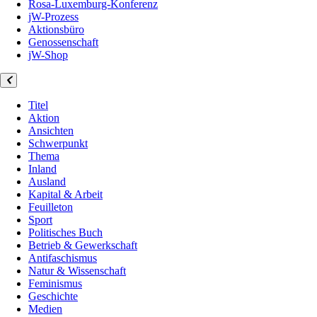
Rosa-Luxemburg-Konferenz
jW-Prozess
Aktionsbüro
Genossenschaft
jW-Shop
Titel
Aktion
Ansichten
Schwerpunkt
Thema
Inland
Ausland
Kapital & Arbeit
Feuilleton
Sport
Politisches Buch
Betrieb & Gewerkschaft
Antifaschismus
Natur & Wissenschaft
Feminismus
Geschichte
Medien