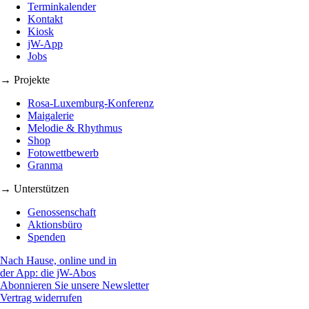
Terminkalender
Kontakt
Kiosk
jW-App
Jobs
→ Projekte
Rosa-Luxemburg-Konferenz
Maigalerie
Melodie & Rhythmus
Shop
Fotowettbewerb
Granma
→ Unterstützen
Genossenschaft
Aktionsbüro
Spenden
Nach Hause, online und in
der App: die jW-Abos
Abonnieren Sie unsere Newsletter
Vertrag widerrufen