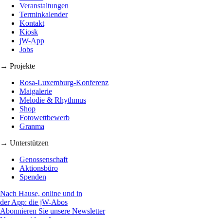
Veranstaltungen
Terminkalender
Kontakt
Kiosk
jW-App
Jobs
→ Projekte
Rosa-Luxemburg-Konferenz
Maigalerie
Melodie & Rhythmus
Shop
Fotowettbewerb
Granma
→ Unterstützen
Genossenschaft
Aktionsbüro
Spenden
Nach Hause, online und in
der App: die jW-Abos
Abonnieren Sie unsere Newsletter