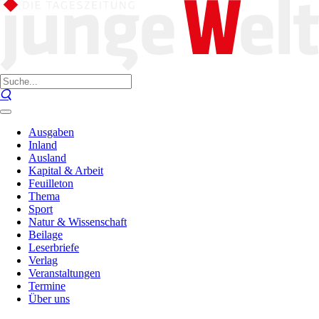
Ausgaben
Inland
Ausland
Kapital & Arbeit
Feuilleton
Thema
Sport
Natur & Wissenschaft
Beilage
Leserbriefe
Verlag
Veranstaltungen
Termine
Über uns