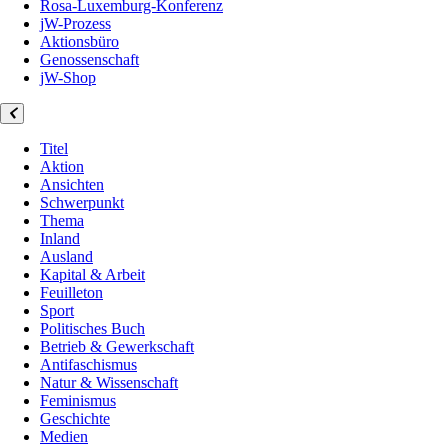
Rosa-Luxemburg-Konferenz
jW-Prozess
Aktionsbüro
Genossenschaft
jW-Shop
Titel
Aktion
Ansichten
Schwerpunkt
Thema
Inland
Ausland
Kapital & Arbeit
Feuilleton
Sport
Politisches Buch
Betrieb & Gewerkschaft
Antifaschismus
Natur & Wissenschaft
Feminismus
Geschichte
Medien