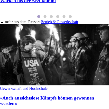
Warken bis der Arzt kommt
→
mehr aus dem
Ressort
Betrieb & Gewerkschaft
Gewerkschaft und Hochschule
»Auch aussichtslose Kämpfe können gewonnen
werden«