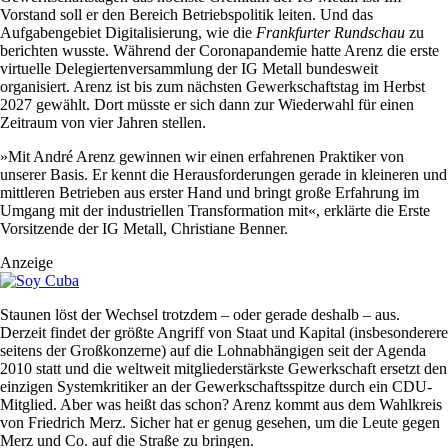
Vorstand soll er den Bereich Betriebspolitik leiten. Und das
Aufgabengebiet Digitalisierung, wie die
Frankfurter Rundschau
zu
berichten wusste. Während der Coronapandemie hatte Arenz die erste
virtuelle Delegiertenversammlung der IG Metall bundesweit
organisiert. Arenz ist bis zum nächsten Gewerkschaftstag im Herbst
2027 gewählt. Dort müsste er sich dann zur Wiederwahl für einen
Zeitraum von vier Jahren stellen.
»Mit André Arenz gewinnen wir einen erfahrenen Praktiker von
unserer Basis. Er kennt die Herausforderungen gerade in kleineren und
mittleren Betrieben aus erster Hand und bringt große Erfahrung im
Umgang mit der industriellen Transformation mit«, erklärte die Erste
Vorsitzende der IG Metall, Christiane Benner.
Anzeige
Staunen löst der Wechsel trotzdem – oder gerade deshalb – aus.
Derzeit findet der größte Angriff von Staat und Kapital (insbesonderere
seitens der Großkonzerne) auf die Lohnabhängigen seit der Agenda
2010 statt und die weltweit mitgliederstärkste Gewerkschaft ersetzt den
einzigen Systemkritiker an der Gewerkschaftsspitze durch ein CDU-
Mitglied. Aber was heißt das schon? Arenz kommt aus dem Wahlkreis
von Friedrich Merz. Sicher hat er genug gesehen, um die Leute gegen
Merz und Co. auf die Straße zu bringen.