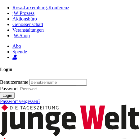
Zum
Rosa-Luxemburg-Konferenz
Inhalt
jW-Prozess
der
Aktionsbüro
Seite
Genossenschaft
Veranstaltungen
jW-Shop
Abo
Spende
Login
Benutzername
Passwort
Login
Passwort vergessen?