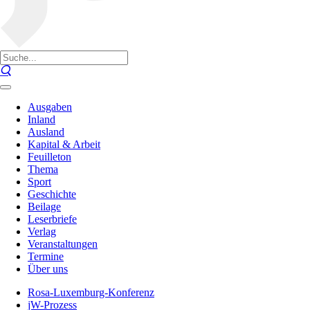
Ausgaben
Inland
Ausland
Kapital & Arbeit
Feuilleton
Thema
Sport
Geschichte
Beilage
Leserbriefe
Verlag
Veranstaltungen
Termine
Über uns
Rosa-Luxemburg-Konferenz
jW-Prozess