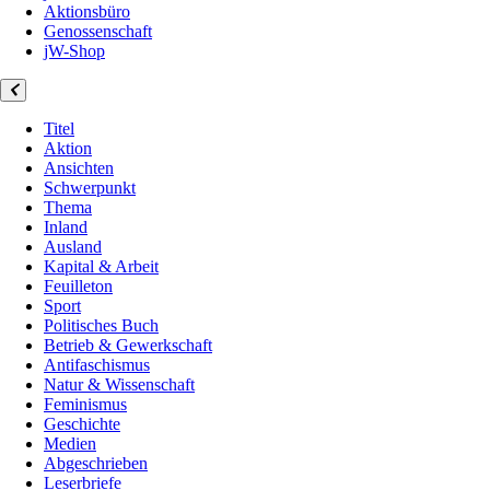
Aktionsbüro
Genossenschaft
jW-Shop
Titel
Aktion
Ansichten
Schwerpunkt
Thema
Inland
Ausland
Kapital & Arbeit
Feuilleton
Sport
Politisches Buch
Betrieb & Gewerkschaft
Antifaschismus
Natur & Wissenschaft
Feminismus
Geschichte
Medien
Abgeschrieben
Leserbriefe