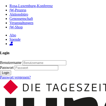
Zum
Rosa-Luxemburg-Konferenz
Inhalt
jW-Prozess
der
Aktionsbüro
Seite
Genossenschaft
Veranstaltungen
jW-Shop
Abo
Spende
Login
Benutzername
Passwort
Login
Passwort vergessen?