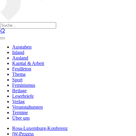
Ausgaben
Inland
Ausland
Kapital & Arbeit
Feuilleton
Thema
Sport
Feminismus
Beilage
Leserbriefe
Verlag
Veranstaltungen
Termine
Über uns
Rosa-Luxemburg-Konferenz
jW-Prozess