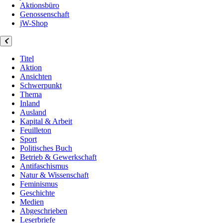
Aktionsbüro
Genossenschaft
jW-Shop
Titel
Aktion
Ansichten
Schwerpunkt
Thema
Inland
Ausland
Kapital & Arbeit
Feuilleton
Sport
Politisches Buch
Betrieb & Gewerkschaft
Antifaschismus
Natur & Wissenschaft
Feminismus
Geschichte
Medien
Abgeschrieben
Leserbriefe