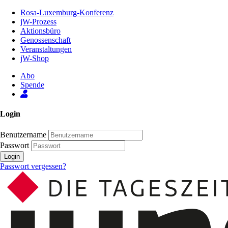
Zum
Rosa-Luxemburg-Konferenz
Inhalt
jW-Prozess
der
Aktionsbüro
Seite
Genossenschaft
Veranstaltungen
jW-Shop
Abo
Spende
Login
Benutzername
Passwort
Login
Passwort vergessen?