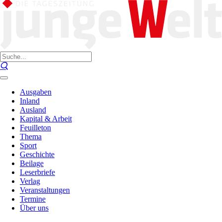
Ausgaben
Inland
Ausland
Kapital & Arbeit
Feuilleton
Thema
Sport
Geschichte
Beilage
Leserbriefe
Verlag
Veranstaltungen
Termine
Über uns