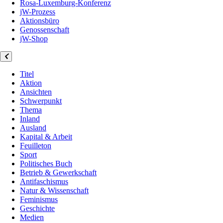
Rosa-Luxemburg-Konferenz
jW-Prozess
Aktionsbüro
Genossenschaft
jW-Shop
Titel
Aktion
Ansichten
Schwerpunkt
Thema
Inland
Ausland
Kapital & Arbeit
Feuilleton
Sport
Politisches Buch
Betrieb & Gewerkschaft
Antifaschismus
Natur & Wissenschaft
Feminismus
Geschichte
Medien