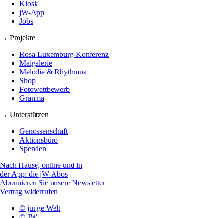
Kiosk
jW-App
Jobs
→ Projekte
Rosa-Luxemburg-Konferenz
Maigalerie
Melodie & Rhythmus
Shop
Fotowettbewerb
Granma
→ Unterstützen
Genossenschaft
Aktionsbüro
Spenden
Nach Hause, online und in
der App: die jW-Abos
Abonnieren Sie unsere Newsletter
Vertrag widerrufen
© junge Welt
© JW