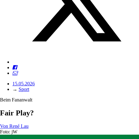
15.05.2026
→
Sport
Beim Fananwalt
Fair Play?
Von
René Lau
Foto: jW