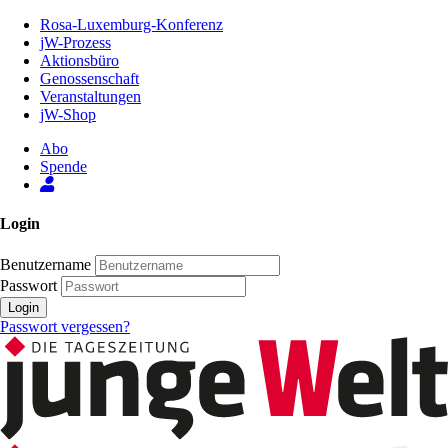
Zum
Rosa-Luxemburg-Konferenz
Inhalt
jW-Prozess
der
Aktionsbüro
Seite
Genossenschaft
Veranstaltungen
jW-Shop
Abo
Spende
Login
Benutzername
Passwort
Login
Passwort vergessen?