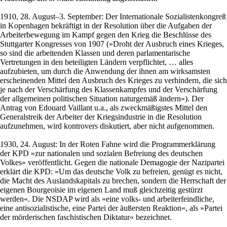
1910, 28. August–3. September: Der Internationale Sozialistenkongreß
in Kopenhagen bekräftigt in der Resolution über die Aufgaben der
Arbeiterbewegung im Kampf gegen den Krieg die Beschlüsse des
Stuttgarter Kongresses von 1907 (»Droht der Ausbruch eines Krieges,
so sind die arbeitenden Klassen und deren parlamentarische
Vertretungen in den beteiligten Ländern verpflichtet, … alles
aufzubieten, um durch die Anwendung der ihnen am wirksamsten
erscheinenden Mittel den Ausbruch des Krieges zu verhindern, die sich
je nach der Verschärfung des Klassenkampfes und der Verschärfung
der allgemeinen politischen Situation naturgemäß ändern«). Der
Antrag von Edouard Vaillant u.a., als zweckmäßigstes Mittel den
Generalstreik der Arbeiter der Kriegsindustrie in die Resolution
aufzunehmen, wird kontrovers diskutiert, aber nicht aufgenommen.
1930, 24. August: In der Roten Fahne wird die Programmerklärung
der KPD »zur nationalen und sozialen Befreiung des deutschen
Volkes« veröffentlicht. Gegen die nationale Demagogie der Nazipartei
erklärt die KPD: »Um das deutsche Volk zu befreien, genügt es nicht,
die Macht des Auslandskapitals zu brechen, sondern die Herrschaft der
eigenen Bourgeoisie im eigenen Land muß gleichzeitig gestürzt
werden«. Die NSDAP wird als »eine volks- und arbeiterfeindliche,
eine antisozialistische, eine Partei der äußersten Reaktion«, als »Partei
der mörderischen faschistischen Diktatur« bezeichnet.