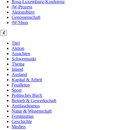
Rosa-Luxemburg-Konferenz
jW-Prozess
Aktionsbüro
Genossenschaft
jW-Shop
Titel
Aktion
Ansichten
Schwerpunkt
Thema
Inland
Ausland
Kapital & Arbeit
Feuilleton
Sport
Politisches Buch
Betrieb & Gewerkschaft
Antifaschismus
Natur & Wissenschaft
Feminismus
Geschichte
Medien