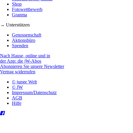
Shop
Fotowettbewerb
Granma
→ Unterstützen
Genossenschaft
Aktionsbüro
Spenden
Nach Hause, online und in
der App: die jW-Abos
Abonnieren Sie unsere Newsletter
Vertrag widerrufen
© junge Welt
© JW
Impressum/Datenschutz
AGB
Hilfe