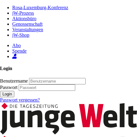
Zum
Rosa-Luxemburg-Konferenz
Inhalt
jW-Prozess
der
Aktionsbüro
Seite
Genossenschaft
Veranstaltungen
jW-Shop
Abo
Spende
Login
Benutzername
Passwort
Login
Passwort vergessen?