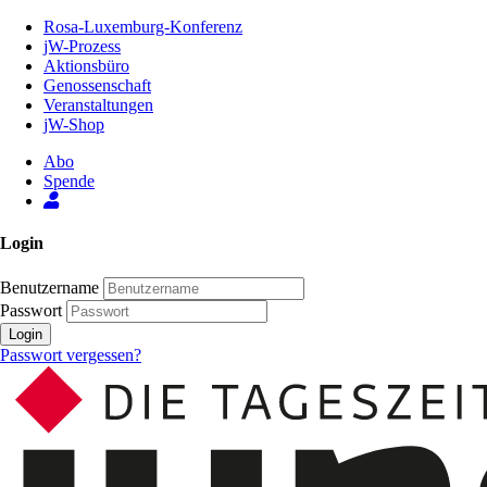
Zum
Rosa-Luxemburg-Konferenz
Inhalt
jW-Prozess
der
Aktionsbüro
Seite
Genossenschaft
Veranstaltungen
jW-Shop
Abo
Spende
Login
Benutzername
Passwort
Login
Passwort vergessen?