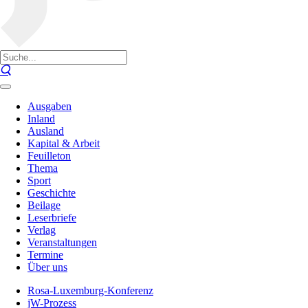
Ausgaben
Inland
Ausland
Kapital & Arbeit
Feuilleton
Thema
Sport
Geschichte
Beilage
Leserbriefe
Verlag
Veranstaltungen
Termine
Über uns
Rosa-Luxemburg-Konferenz
jW-Prozess