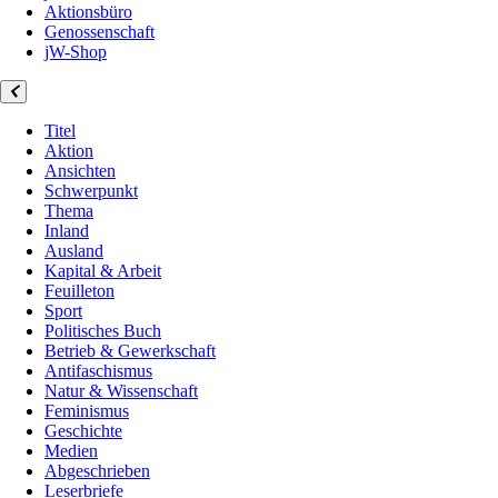
Aktionsbüro
Genossenschaft
jW-Shop
Titel
Aktion
Ansichten
Schwerpunkt
Thema
Inland
Ausland
Kapital & Arbeit
Feuilleton
Sport
Politisches Buch
Betrieb & Gewerkschaft
Antifaschismus
Natur & Wissenschaft
Feminismus
Geschichte
Medien
Abgeschrieben
Leserbriefe