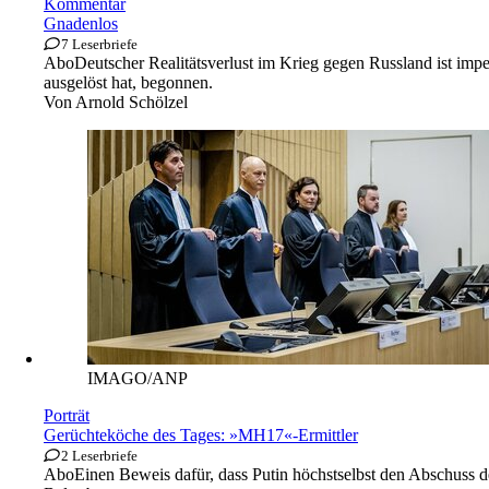
Kommentar
Gnadenlos
7 Leserbriefe
Abo
Deutscher Realitätsverlust im Krieg gegen Russland ist imp
ausgelöst hat, begonnen.
Von
Arnold Schölzel
IMAGO/ANP
Porträt
Gerüchteköche des Tages: »MH17«-Ermittler
2 Leserbriefe
Abo
Einen Beweis dafür, dass Putin höchstselbst den Abschuss d