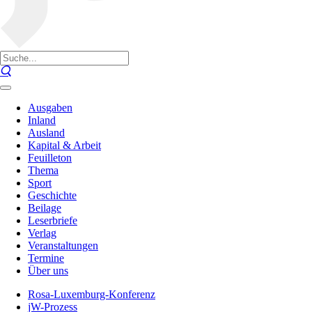
Ausgaben
Inland
Ausland
Kapital & Arbeit
Feuilleton
Thema
Sport
Geschichte
Beilage
Leserbriefe
Verlag
Veranstaltungen
Termine
Über uns
Rosa-Luxemburg-Konferenz
jW-Prozess