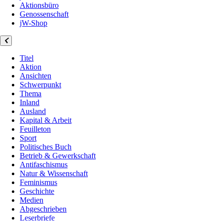
Aktionsbüro
Genossenschaft
jW-Shop
Titel
Aktion
Ansichten
Schwerpunkt
Thema
Inland
Ausland
Kapital & Arbeit
Feuilleton
Sport
Politisches Buch
Betrieb & Gewerkschaft
Antifaschismus
Natur & Wissenschaft
Feminismus
Geschichte
Medien
Abgeschrieben
Leserbriefe