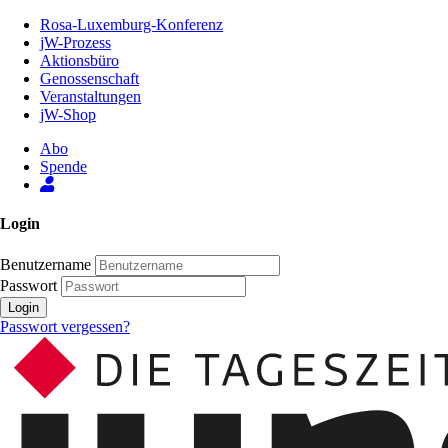
Zum
Rosa-Luxemburg-Konferenz
Inhalt
jW-Prozess
der
Aktionsbüro
Seite
Genossenschaft
Veranstaltungen
jW-Shop
Abo
Spende
Login
Benutzername
Passwort
Login
Passwort vergessen?