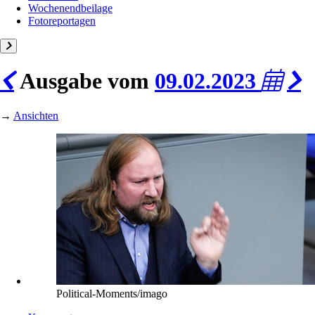
Wochenendbeilage
Fotoreportagen
Ausgabe vom
09.02.2023
→
Ansichten
Political-Moments/imago