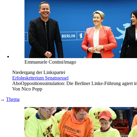
Emmanuele Contini/imago
Niedergang der Linkspartei
Erfolgskriterium Senatssessel
Abo
Oppositionssimulation: Die Berliner Linke-Führung agiert 
Von
Nico Popp
→
Thema