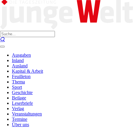
Ausgaben
Inland
Ausland
Kapital & Arbeit
Feuilleton
Thema
Sport
Geschichte
Beilage
Leserbriefe
Verlag
Veranstaltungen
Termine
Über uns