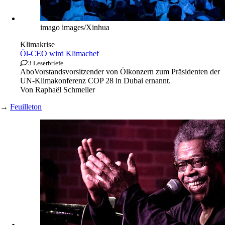
imago images/Xinhua
Klimakrise
Öl-CEO wird Klimachef
3 Leserbriefe
Abo
Vorstandsvorsitzender von Ölkonzern zum Präsidenten der
UN-Klimakonferenz COP 28 in Dubai ernannt.
Von
Raphaël Schmeller
→
Feuilleton