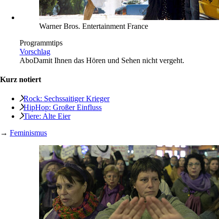
Warner Bros. Entertainment France
Programmtips
Vorschlag
Abo
Damit Ihnen das Hören und Sehen nicht vergeht.
Kurz notiert
Rock: Sechssaitiger Krieger
HipHop: Großer Einfluss
Tiere: Alte Eier
→
Feminismus