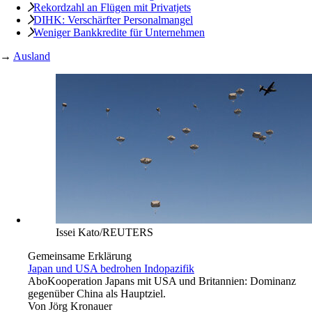
Rekordzahl an Flügen mit Privatjets
DIHK: Verschärfter Personalmangel
Weniger Bankkredite für Unternehmen
→
Ausland
Issei Kato/REUTERS
Gemeinsame Erklärung
Japan und USA bedrohen Indopazifik
Abo
Kooperation Japans mit USA und Britannien: Dominanz
gegenüber China als Hauptziel.
Von
Jörg Kronauer