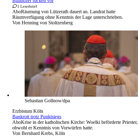
Bulldozer ­rücken vor
1 Leserbrief
Abo
Räumung von Lützerath dauert an. Landrat hatte
Räumverfügung ohne Kenntnis der Lage unterschrieben.
Von
Henning von Stoltzenberg
Sebastian Gollnow/dpa
Erzbistum Köln
Bankrott trotz Punktsiegs
Abo
Krise in der katholischen Kirche: Woelki beförderte Priester,
obwohl er Kenntnis von Vorwürfen hatte.
Von
Bernhard Krebs, Köln