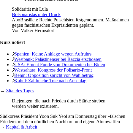
Solidarität mit Lula
Bolsonaristas unter Druck
Abo
Brasilien: Rechte Putschisten festgenommen. Maßnahmen
gegen faschistischen Expräsidenten geplant.
Von
Volker Hermsdorf
Kurz notiert
Spanien: Keine Anklage wegen Aufruhrs
Westbank: Palästinenser bei Razzia erschossen
USA: Erneut Funde von Dokumenten bei Biden
Westsahara: Kongress der Polisario-Front
Benin: Opposition spricht von Wahlbetrug
Kabul: Zahlreiche Tote nach Anschlag
→
Zitat des Tages
Diejenigen, die nach Frieden durch Stärke streben,
werden weiter existieren.
Südkoreas Präsident Yoon Suk Yeol am Donnerstag über »falschen
Frieden« mit dem nördlichen Nachbarn und eigene Atomwaffen
→
Kapital & Arbeit