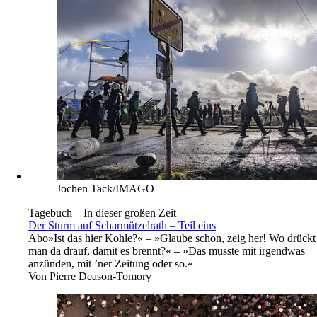
Jochen Tack/IMAGO
Tagebuch – In dieser großen Zeit
Der Sturm auf Scharmützelrath – Teil eins
Abo
»Ist das hier Kohle?« – »Glaube schon, zeig her! Wo drückt
man da drauf, damit es brennt?« – »Das musste mit irgendwas
anzünden, mit ’ner Zeitung oder so.«
Von
Pierre Deason-Tomory