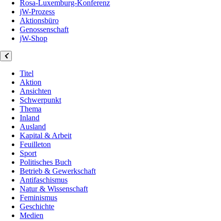
Rosa-Luxemburg-Konferenz
jW-Prozess
Aktionsbüro
Genossenschaft
jW-Shop
Titel
Aktion
Ansichten
Schwerpunkt
Thema
Inland
Ausland
Kapital & Arbeit
Feuilleton
Sport
Politisches Buch
Betrieb & Gewerkschaft
Antifaschismus
Natur & Wissenschaft
Feminismus
Geschichte
Medien