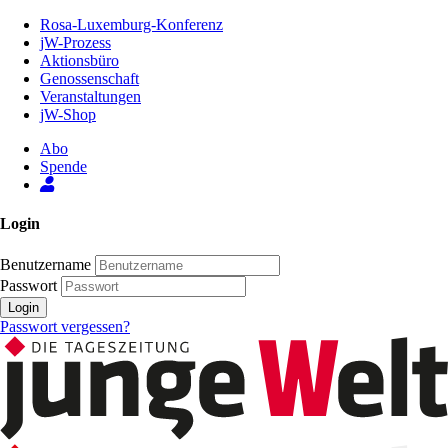
Zum
Rosa-Luxemburg-Konferenz
Inhalt
jW-Prozess
der
Aktionsbüro
Seite
Genossenschaft
Veranstaltungen
jW-Shop
Abo
Spende
Login
Benutzername
Passwort
Login
Passwort vergessen?