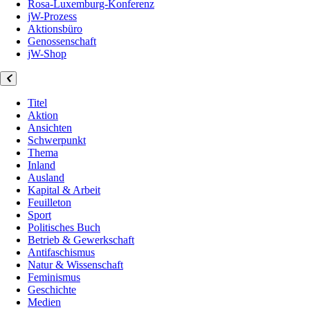
Rosa-Luxemburg-Konferenz
jW-Prozess
Aktionsbüro
Genossenschaft
jW-Shop
Titel
Aktion
Ansichten
Schwerpunkt
Thema
Inland
Ausland
Kapital & Arbeit
Feuilleton
Sport
Politisches Buch
Betrieb & Gewerkschaft
Antifaschismus
Natur & Wissenschaft
Feminismus
Geschichte
Medien