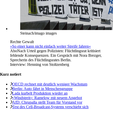
Steinach/imago images
Rechte Gewalt
»So einer kann nicht einfach weiter Streife fahren«
Abo
Nach Urteil gegen Polizisten: Flüchtlingsrat kritisiert
fehlende Konsequenzen. Ein Gespräch mit Nora Brezger,
Sprecherin des Flüchtlingsrates Berlin.
Interview:
Henning von Stoltzenberg
Kurz notiert
OECD rechnet mit deutlich weniger Wachstum
Berlin: Auto fährt in Menschengruppe
Lada kurbelt Produktion wieder an
»Windstreit«: Ramelow mit neuem Angebot
AfD: Chrupalla stellt Team für Vorstand vor
Test des Cell-Broadcast-Systems verschiebt sich