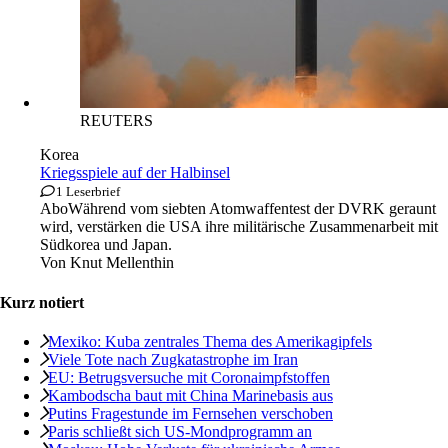
REUTERS
Korea
Kriegsspiele auf der Halbinsel
1 Leserbrief
Abo
Während vom siebten Atomwaffentest der DVRK geraunt
wird, verstärken die USA ihre militärische Zusammenarbeit mit
Südkorea und Japan.
Von
Knut Mellenthin
Kurz notiert
Mexiko: Kuba zentrales Thema des Amerikagipfels
Viele Tote nach Zugkatastrophe im Iran
EU: Betrugsversuche mit Coronaimpfstoffen
Kambodscha baut mit China Marinebasis aus
Putins Fragestunde im Fernsehen verschoben
Paris schließt sich US-Mondprogramm an