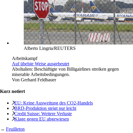
Alberto Lingria/REUTERS
Arbeitskampf
Auf übelste Weise ausgebeutet
Abo
Italien: Beschäftigte von Billigairlines streiken gegen
miserable Arbeitsbedingungen.
Von
Gerhard Feldbauer
Kurz notiert
EU: Keine Ausweitung des CO2-Handels
BRD-Produktion steigt nur leicht
Credit Suisse: Weitere Verluste
Klage gegen EU abgewiesen
→
Feuilleton