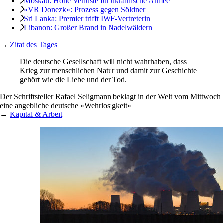
Moskau: Hohe Verluste für ukrainische Armee
»VR Donezk«: Prozess gegen Söldner
Sri Lanka: Premier trifft IWF-Vertreterin
Libanon: Großer Brand in Nadelwäldern
→
Zitat des Tages
Die deutsche Gesellschaft will nicht wahrhaben, dass
Krieg zur menschlichen Natur und damit zur Geschichte
gehört wie die Liebe und der Tod.
Der Schriftsteller Rafael Seligmann beklagt in der Welt vom Mittwoch
eine angebliche deutsche »Wehrlosigkeit«
→
Kapital & Arbeit