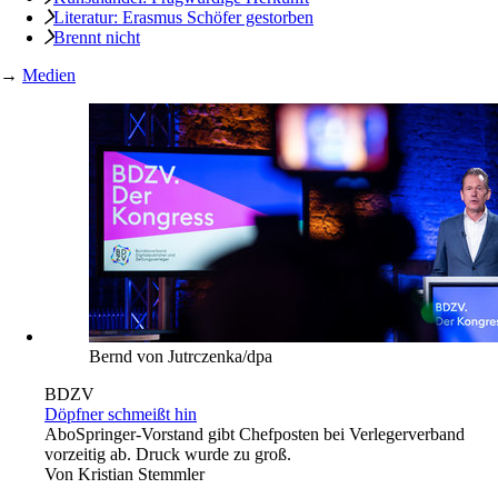
Literatur: Erasmus Schöfer gestorben
Brennt nicht
→
Medien
Bernd von Jutrczenka/dpa
BDZV
Döpfner schmeißt hin
Abo
Springer-Vorstand gibt Chefposten bei Verlegerverband
vorzeitig ab. Druck wurde zu groß.
Von
Kristian Stemmler