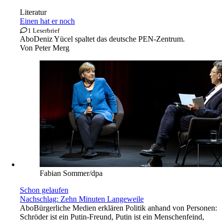
Literatur
Einen hat er noch
1 Leserbrief
Abo
Deniz Yücel spaltet das deutsche PEN-Zentrum.
Von
Peter Merg
Fabian Sommer/dpa
Schon gelaufen
Nachschlag: Zehn Minuten Langeweile
Abo
Bürgerliche Medien erklären Politik anhand von Personen:
Schröder ist ein Putin-Freund, Putin ist ein Menschenfeind,