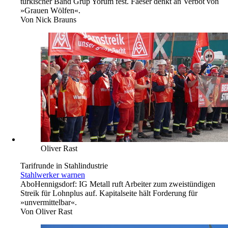
türkischer Band Grup Yorum fest. Faeser denkt an Verbot von
»Grauen Wölfen«.
Von
Nick Brauns
Oliver Rast
Tarifrunde in Stahlindustrie
Stahlwerker warnen
Abo
Hennigsdorf: IG Metall ruft Arbeiter zum zweistündigen
Streik für Lohnplus auf. Kapitalseite hält Forderung für
»unvermittelbar«.
Von
Oliver Rast