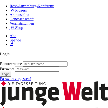
Zum
Rosa-Luxemburg-Konferenz
Inhalt
jW-Prozess
der
Aktionsbüro
Seite
Genossenschaft
Veranstaltungen
jW-Shop
Abo
Spende
Login
Benutzername
Passwort
Login
Passwort vergessen?