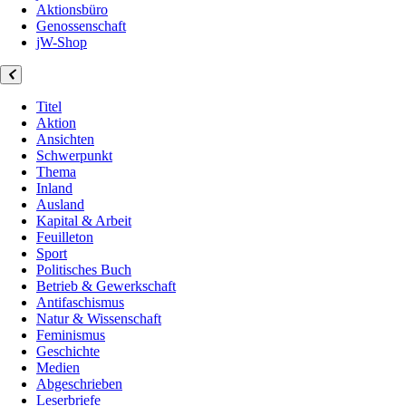
Aktionsbüro
Genossenschaft
jW-Shop
Titel
Aktion
Ansichten
Schwerpunkt
Thema
Inland
Ausland
Kapital & Arbeit
Feuilleton
Sport
Politisches Buch
Betrieb & Gewerkschaft
Antifaschismus
Natur & Wissenschaft
Feminismus
Geschichte
Medien
Abgeschrieben
Leserbriefe