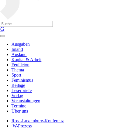
Ausgaben
Inland
Ausland
Kapital & Arbeit
Feuilleton
Thema
Sport
Feminismus
Beilage
Leserbriefe
Verlag
Veranstaltungen
Termine
Über uns
Rosa-Luxemburg-Konferenz
jW-Prozess