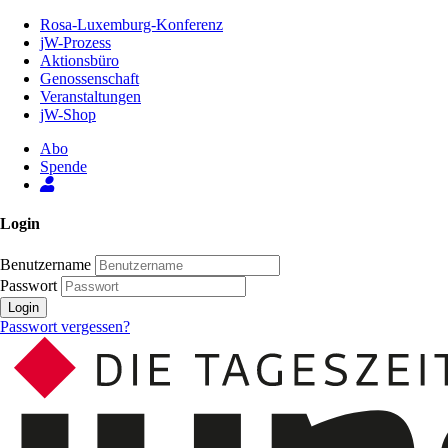
Zum
Rosa-Luxemburg-Konferenz
Inhalt
jW-Prozess
der
Aktionsbüro
Seite
Genossenschaft
Veranstaltungen
jW-Shop
Abo
Spende
Login
Benutzername
Passwort
Login
Passwort vergessen?