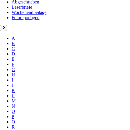
Abgeschrieben
Leserbriefe
Wochenendbeilage
Fotoreportagen
A
B
C
D
E
F
G
H
I
J
K
L
M
N
O
P
Q
R