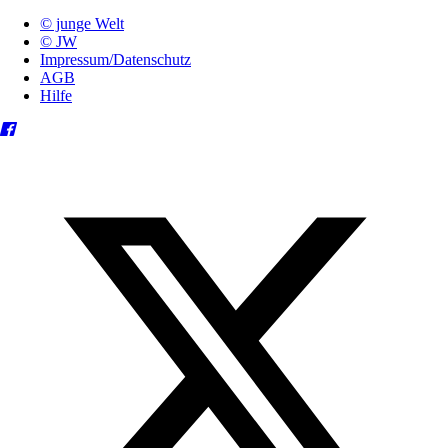
© junge Welt
© JW
Impressum/Datenschutz
AGB
Hilfe