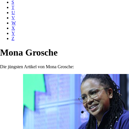
S
T
U
V
W
X
Y
Z
Mona Grosche
Die jüngsten Artikel von Mona Grosche: