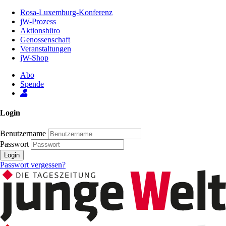
Zum
Rosa-Luxemburg-Konferenz
Inhalt
jW-Prozess
der
Aktionsbüro
Seite
Genossenschaft
Veranstaltungen
jW-Shop
Abo
Spende
Login
Benutzername
Passwort
Login
Passwort vergessen?