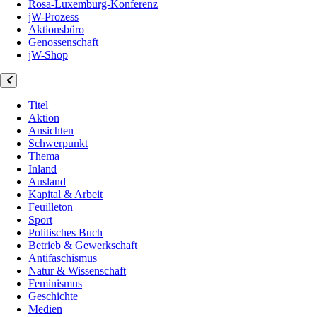
Rosa-Luxemburg-Konferenz
jW-Prozess
Aktionsbüro
Genossenschaft
jW-Shop
Titel
Aktion
Ansichten
Schwerpunkt
Thema
Inland
Ausland
Kapital & Arbeit
Feuilleton
Sport
Politisches Buch
Betrieb & Gewerkschaft
Antifaschismus
Natur & Wissenschaft
Feminismus
Geschichte
Medien