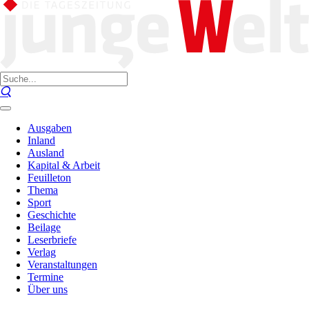
Ausgaben
Inland
Ausland
Kapital & Arbeit
Feuilleton
Thema
Sport
Geschichte
Beilage
Leserbriefe
Verlag
Veranstaltungen
Termine
Über uns