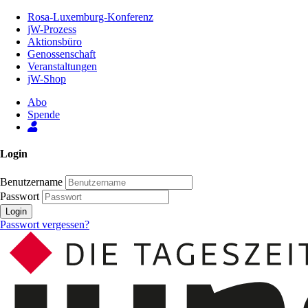
Zum
Rosa-Luxemburg-Konferenz
Inhalt
jW-Prozess
der
Aktionsbüro
Seite
Genossenschaft
Veranstaltungen
jW-Shop
Abo
Spende
Login
Benutzername
Passwort
Login
Passwort vergessen?