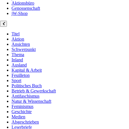
Aktionsbüro
Genossenschaft
jW-Shop
Titel
Aktion
Ansichten
Schwerpunkt
Thema
Inland
Ausland
Kapital & Arbeit
Feuilleton
Sport
Politisches Buch
Betrieb & Gewerkschaft
Antifaschismus
Natur & Wissenschaft
Feminismus
Geschichte
Medien
Abgeschrieben
Leserbriefe