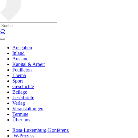
Ausgaben
Inland
Ausland
Kapital & Arbeit
Feuilleton
Thema
Sport
Geschichte
Beilage
Leserbriefe
Verlag
Veranstaltungen
Termine
Über uns
Rosa-Luxemburg-Konferenz
jW-Prozess