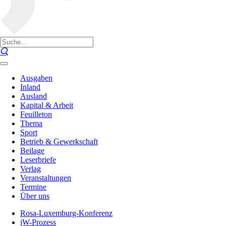
Ausgaben
Inland
Ausland
Kapital & Arbeit
Feuilleton
Thema
Sport
Betrieb & Gewerkschaft
Beilage
Leserbriefe
Verlag
Veranstaltungen
Termine
Über uns
Rosa-Luxemburg-Konferenz
jW-Prozess