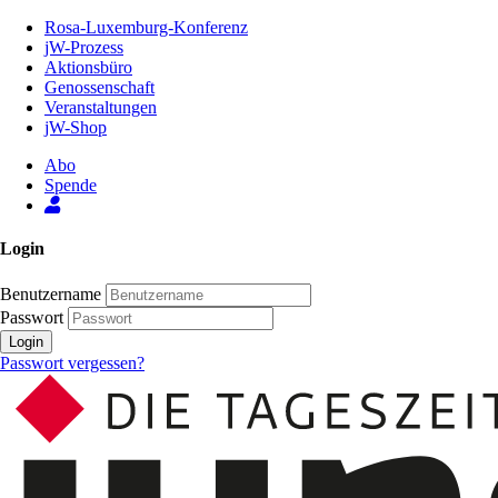
Zum
Rosa-Luxemburg-Konferenz
Inhalt
jW-Prozess
der
Aktionsbüro
Seite
Genossenschaft
Veranstaltungen
jW-Shop
Abo
Spende
Login
Benutzername
Passwort
Login
Passwort vergessen?