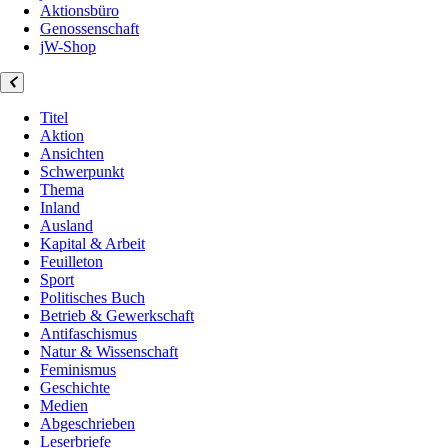
Aktionsbüro
Genossenschaft
jW-Shop
Titel
Aktion
Ansichten
Schwerpunkt
Thema
Inland
Ausland
Kapital & Arbeit
Feuilleton
Sport
Politisches Buch
Betrieb & Gewerkschaft
Antifaschismus
Natur & Wissenschaft
Feminismus
Geschichte
Medien
Abgeschrieben
Leserbriefe