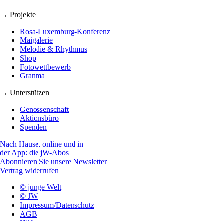
→ Projekte
Rosa-Luxemburg-Konferenz
Maigalerie
Melodie & Rhythmus
Shop
Fotowettbewerb
Granma
→ Unterstützen
Genossenschaft
Aktionsbüro
Spenden
Nach Hause, online und in
der App: die jW-Abos
Abonnieren Sie unsere Newsletter
Vertrag widerrufen
© junge Welt
© JW
Impressum/Datenschutz
AGB