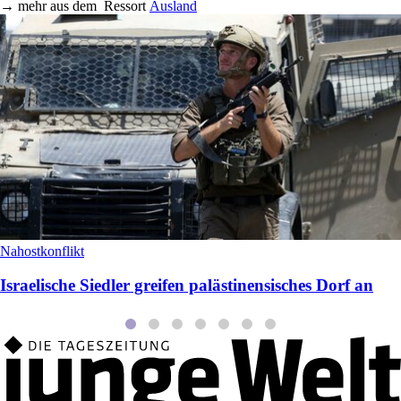
→
mehr aus dem
Ressort
Ausland
Nahostkonflikt
Israelische Siedler greifen palästinensisches Dorf an