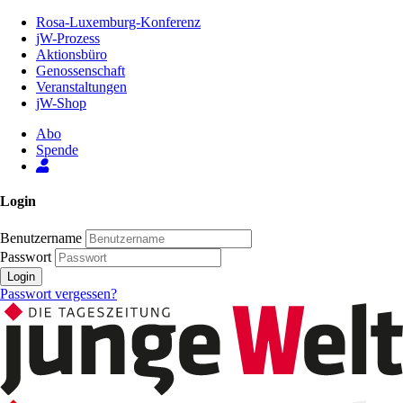
Zum
Rosa-Luxemburg-Konferenz
Inhalt
jW-Prozess
der
Aktionsbüro
Seite
Genossenschaft
Veranstaltungen
jW-Shop
Abo
Spende
Login
Benutzername
Passwort
Login
Passwort vergessen?