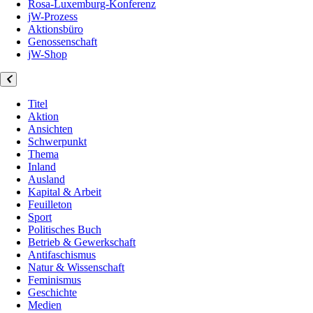
Rosa-Luxemburg-Konferenz
jW-Prozess
Aktionsbüro
Genossenschaft
jW-Shop
Titel
Aktion
Ansichten
Schwerpunkt
Thema
Inland
Ausland
Kapital & Arbeit
Feuilleton
Sport
Politisches Buch
Betrieb & Gewerkschaft
Antifaschismus
Natur & Wissenschaft
Feminismus
Geschichte
Medien