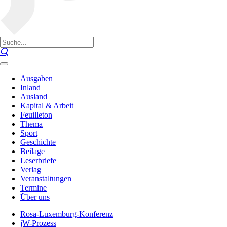
Ausgaben
Inland
Ausland
Kapital & Arbeit
Feuilleton
Thema
Sport
Geschichte
Beilage
Leserbriefe
Verlag
Veranstaltungen
Termine
Über uns
Rosa-Luxemburg-Konferenz
jW-Prozess