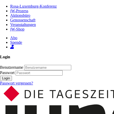
Zum
Rosa-Luxemburg-Konferenz
Inhalt
jW-Prozess
der
Aktionsbüro
Seite
Genossenschaft
Veranstaltungen
jW-Shop
Abo
Spende
Login
Benutzername
Passwort
Login
Passwort vergessen?