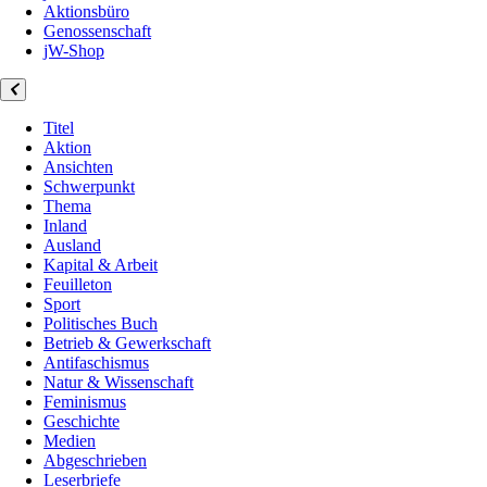
Aktionsbüro
Genossenschaft
jW-Shop
Titel
Aktion
Ansichten
Schwerpunkt
Thema
Inland
Ausland
Kapital & Arbeit
Feuilleton
Sport
Politisches Buch
Betrieb & Gewerkschaft
Antifaschismus
Natur & Wissenschaft
Feminismus
Geschichte
Medien
Abgeschrieben
Leserbriefe