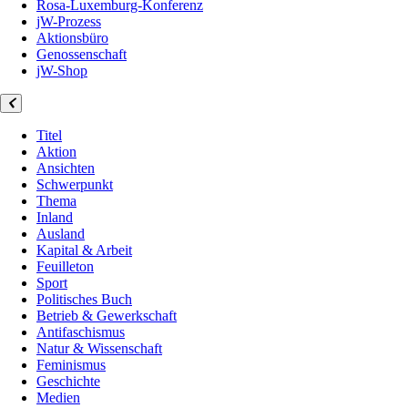
Rosa-Luxemburg-Konferenz
jW-Prozess
Aktionsbüro
Genossenschaft
jW-Shop
Titel
Aktion
Ansichten
Schwerpunkt
Thema
Inland
Ausland
Kapital & Arbeit
Feuilleton
Sport
Politisches Buch
Betrieb & Gewerkschaft
Antifaschismus
Natur & Wissenschaft
Feminismus
Geschichte
Medien