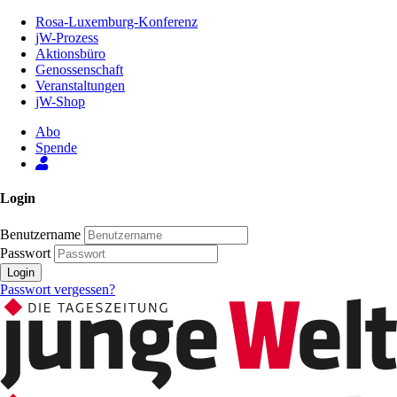
Zum
Rosa-Luxemburg-Konferenz
Inhalt
jW-Prozess
der
Aktionsbüro
Seite
Genossenschaft
Veranstaltungen
jW-Shop
Abo
Spende
Login
Benutzername
Passwort
Login
Passwort vergessen?