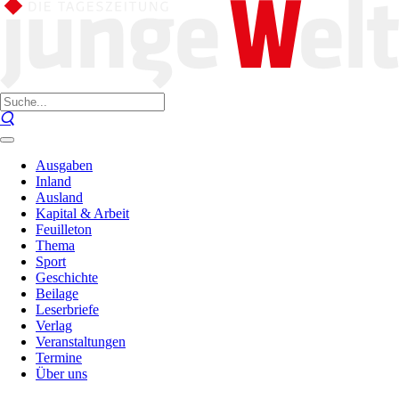
Ausgaben
Inland
Ausland
Kapital & Arbeit
Feuilleton
Thema
Sport
Geschichte
Beilage
Leserbriefe
Verlag
Veranstaltungen
Termine
Über uns