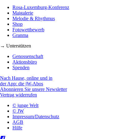
Rosa-Luxemburg-Konferenz
Maigalerie
Melodie & Rhythmus
Shop
Fotowettbewerb
Granma
→ Unterstützen
Genossenschaft
Aktionsbüro
Spenden
Nach Hause, online und in
der App: die jW-Abos
Abonnieren Sie unsere Newsletter
Vertrag widerrufen
© junge Welt
© JW
Impressum/Datenschutz
AGB
Hilfe