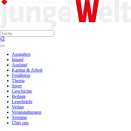
Ausgaben
Inland
Ausland
Kapital & Arbeit
Feuilleton
Thema
Sport
Geschichte
Beilage
Leserbriefe
Verlag
Veranstaltungen
Termine
Über uns