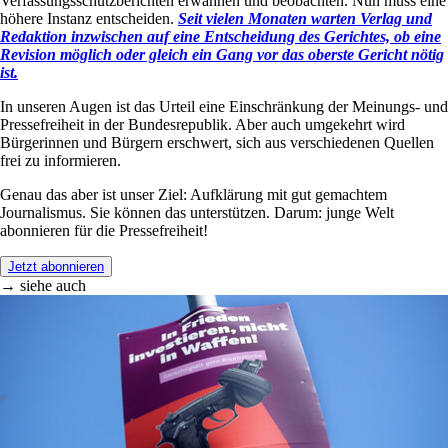
Verfassungsschutzberichten erwähnen und beobachten. Nun muss eine
höhere Instanz entscheiden.
Seit vielen Monaten warten Verlag und
Redaktion inzwischen auf eine Entscheidung des Gerichtes, ob eine
Revision möglich oder gleich ein Gang vor das oberste Gericht nötig
ist.
In unseren Augen ist das Urteil eine Einschränkung der Meinungs- und
Pressefreiheit in der Bundesrepublik. Aber auch umgekehrt wird
Bürgerinnen und Bürgern erschwert, sich aus verschiedenen Quellen
frei zu informieren.
Genau das aber ist unser Ziel: Aufklärung mit gut gemachtem
Journalismus. Sie können das unterstützen. Darum: junge Welt
abonnieren für die Pressefreiheit!
Jetzt abonnieren
→ siehe auch