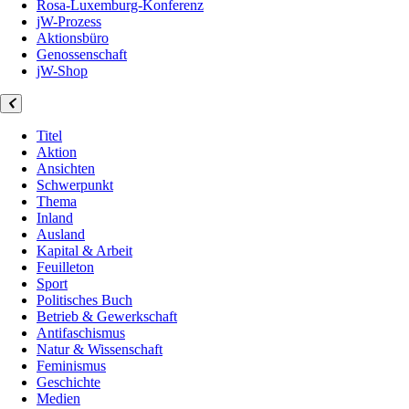
Rosa-Luxemburg-Konferenz
jW-Prozess
Aktionsbüro
Genossenschaft
jW-Shop
Titel
Aktion
Ansichten
Schwerpunkt
Thema
Inland
Ausland
Kapital & Arbeit
Feuilleton
Sport
Politisches Buch
Betrieb & Gewerkschaft
Antifaschismus
Natur & Wissenschaft
Feminismus
Geschichte
Medien