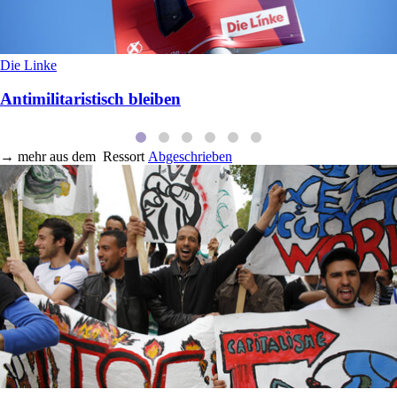
Die Linke
Antimilitaristisch bleiben
→
mehr aus dem
Ressort
Abgeschrieben