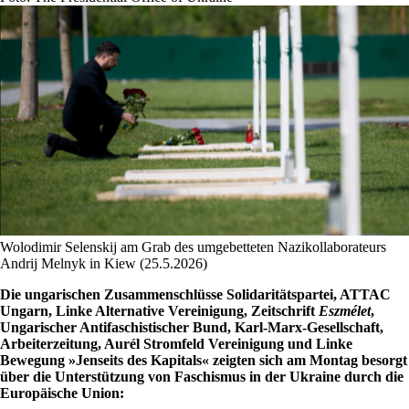
Wolodimir Selenskij am Grab des umgebetteten Nazikollaborateurs
Andrij Melnyk in Kiew (25.5.2026)
Die ungarischen Zusammenschlüsse
Solidaritätspartei, ATTAC
Ungarn, Linke Alternative Vereinigung, Zeitschrift
Eszmélet
,
Ungarischer Antifaschistischer Bund, Karl-Marx-Gesellschaft,
Arbeiterzeitung, Aurél Stromfeld Vereinigung
und
Linke
Bewegung »Jenseits des Kapitals« zeigte
n
sich am Montag besorgt
über die Unterstützung von Faschismus in der Ukraine durch die
Europäische Union: