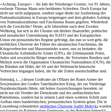
»Achtung, Europa!« – Im Jahr der Nürnberger Gesetze, vor 91 Jahren,
verfasste Thomas Mann sein berühmtes Schreiben. Doch Europa hat
nicht nur nicht aufgepasst, sondern sogar direkt zur Ausbreitung des
Nationalsozialismus in Europa beigetragen und dem globalen Aufstieg
von Nationalsozialismus und Faschismus Raum gegeben. Wiederholt
sich die Geschichte? Heute, acht Jahrzehnte nach dem Zweiten
Weltkrieg, hat sich in der Ukraine mit direkter finanzieller, politischer
und moralischer Unterstützung der NATO und der Europäischen
Union ein pronazistisches Regime gefestigt, das nun so weit geht, die
sterblichen Überreste der Führer des ukrainischen Faschismus, die
Kriegsverbrecher und Massenmörder waren, neu zu bestatten: die
Ukrainische Aufständische Armee (UPA), die Zehntausende Polen,
Juden und sowjetische Bürger ermordete, die Terroristen Bandera und
Melnyk sowie die Organisation Ukrainischer Nationalisten (OUN), die
im Bündnis mit Hitler, der SS und der Wehrmacht historische
Verbrechen begangen haben, die für alle Zeiten unentschuldbar sind.
Selenskij, (…) dessen Großvater als Offizier der Roten Armee der
Sowjetunion den Großen Vaterländischen Krieg, der zur Niederlage
Nazideutschlands führte, mit hohen Auszeichnungen beendete, ist
nicht nur ein Verräter der Demokratie und des antifaschistischen
Patriotismus, sondern hat in seinem Land einen weiteren Schritt zum
Aufbau eines banderistischen, pronazistischen Systems getan. Die in
Luxemburg exhumierten
sterblichen Überreste Andrij Melnyks
wurden
vor kurzem im Rahmen einer Zeremonie, an der Präsident Selenskij