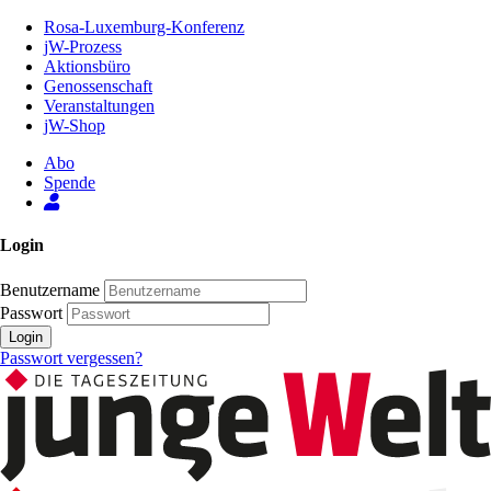
Zum
Rosa-Luxemburg-Konferenz
Inhalt
jW-Prozess
der
Aktionsbüro
Seite
Genossenschaft
Veranstaltungen
jW-Shop
Abo
Spende
Login
Benutzername
Passwort
Login
Passwort vergessen?