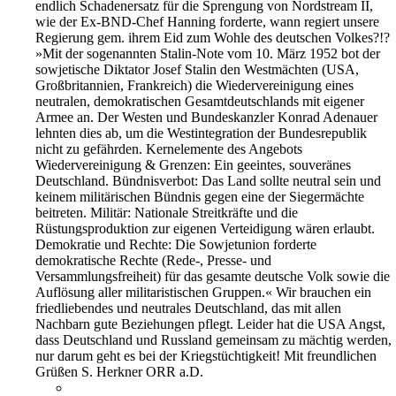
endlich Schadenersatz für die Sprengung von Nordstream II,
wie der Ex-BND-Chef Hanning forderte, wann regiert unsere
Regierung gem. ihrem Eid zum Wohle des deutschen Volkes?!?
»Mit der sogenannten Stalin-Note vom 10. März 1952 bot der
sowjetische Diktator Josef Stalin den Westmächten (USA,
Großbritannien, Frankreich) die Wiedervereinigung eines
neutralen, demokratischen Gesamtdeutschlands mit eigener
Armee an. Der Westen und Bundeskanzler Konrad Adenauer
lehnten dies ab, um die Westintegration der Bundesrepublik
nicht zu gefährden. Kernelemente des Angebots
Wiedervereinigung & Grenzen: Ein geeintes, souveränes
Deutschland. Bündnisverbot: Das Land sollte neutral sein und
keinem militärischen Bündnis gegen eine der Siegermächte
beitreten. Militär: Nationale Streitkräfte und die
Rüstungsproduktion zur eigenen Verteidigung wären erlaubt.
Demokratie und Rechte: Die Sowjetunion forderte
demokratische Rechte (Rede-, Presse- und
Versammlungsfreiheit) für das gesamte deutsche Volk sowie die
Auflösung aller militaristischen Gruppen.« Wir brauchen ein
friedliebendes und neutrales Deutschland, das mit allen
Nachbarn gute Beziehungen pflegt. Leider hat die USA Angst,
dass Deutschland und Russland gemeinsam zu mächtig werden,
nur darum geht es bei der Kriegstüchtigkeit! Mit freundlichen
Grüßen S. Herkner ORR a.D.