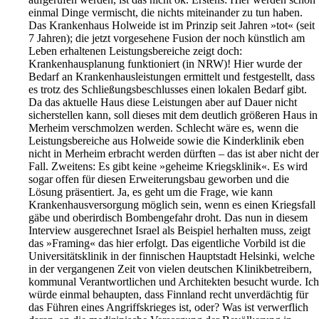
einmal Dinge vermischt, die nichts miteinander zu tun haben.
Das Krankenhaus Holweide ist im Prinzip seit Jahren »tot« (seit
7 Jahren); die jetzt vorgesehene Fusion der noch künstlich am
Leben erhaltenen Leistungsbereiche zeigt doch:
Krankenhausplanung funktioniert (in NRW)! Hier wurde der
Bedarf an Krankenhausleistungen ermittelt und festgestellt, dass
es trotz des Schließungsbeschlusses einen lokalen Bedarf gibt.
Da das aktuelle Haus diese Leistungen aber auf Dauer nicht
sicherstellen kann, soll dieses mit dem deutlich größeren Haus in
Merheim verschmolzen werden. Schlecht wäre es, wenn die
Leistungsbereiche aus Holweide sowie die Kinderklinik eben
nicht in Merheim erbracht werden dürften – das ist aber nicht der
Fall. Zweitens: Es gibt keine »geheime Kriegsklinik«. Es wird
sogar offen für diesen Erweiterungsbau geworben und die
Lösung präsentiert. Ja, es geht um die Frage, wie kann
Krankenhausversorgung möglich sein, wenn es einen Kriegsfall
gäbe und oberirdisch Bombengefahr droht. Das nun in diesem
Interview ausgerechnet Israel als Beispiel herhalten muss, zeigt
das »Framing« das hier erfolgt. Das eigentliche Vorbild ist die
Universitätsklinik in der finnischen Hauptstadt Helsinki, welche
in der vergangenen Zeit von vielen deutschen Klinikbetreibern,
kommunal Verantwortlichen und Architekten besucht wurde. Ich
würde einmal behaupten, dass Finnland recht unverdächtig für
das Führen eines Angriffskrieges ist, oder? Was ist verwerflich