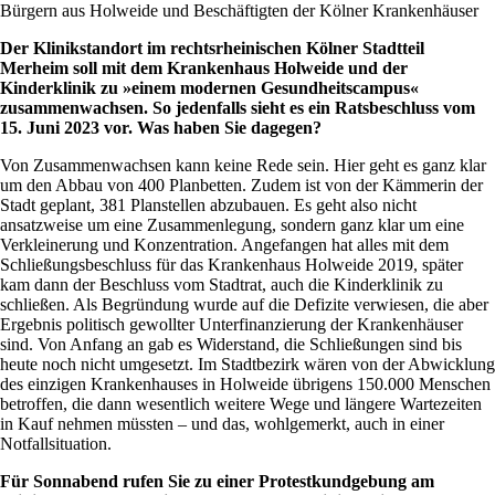
Bürgern aus Holweide und Beschäftigten der Kölner Krankenhäuser
Der Klinikstandort im rechtsrheinischen Kölner Stadtteil
Merheim soll mit dem Krankenhaus Holweide und der
Kinderklinik zu »einem modernen Gesundheitscampus«
zusammenwachsen. So jedenfalls sieht es ein Ratsbeschluss vom
15. Juni 2023 vor. Was haben Sie dagegen?
Von Zusammenwachsen kann keine Rede sein. Hier geht es ganz klar
um den Abbau von 400 Planbetten. Zudem ist von der Kämmerin der
Stadt geplant, 381 Planstellen abzubauen. Es geht also nicht
ansatzweise um eine Zusammenlegung, sondern ganz klar um eine
Verkleinerung und Konzentration. Angefangen hat alles mit dem
Schließungsbeschluss für das Krankenhaus Holweide 2019, später
kam dann der Beschluss vom Stadtrat, auch die Kinderklinik zu
schließen. Als Begründung wurde auf die Defizite verwiesen, die aber
Ergebnis politisch gewollter Unterfinanzierung der Krankenhäuser
sind. Von Anfang an gab es Widerstand, die Schließungen sind bis
heute noch nicht umgesetzt. Im Stadtbezirk wären von der Abwicklung
des einzigen Krankenhauses in Holweide übrigens 150.000 Menschen
betroffen, die dann wesentlich weitere Wege und längere Wartezeiten
in Kauf nehmen müssten – und das, wohlgemerkt, auch in einer
Notfallsituation.
Für Sonnabend rufen Sie zu einer Protestkundgebung am