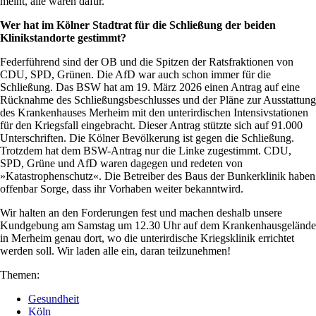
meint, alle wären dafür.
Wer hat im Kölner Stadtrat für die Schließung der beiden
Klinikstandorte gestimmt?
Federführend sind der OB und die Spitzen der Ratsfraktionen von
CDU, SPD, Grünen. Die AfD war auch schon immer für die
Schließung. Das BSW hat am 19. März 2026 einen Antrag auf eine
Rücknahme des Schließungsbeschlusses und der Pläne zur Ausstattung
des Krankenhauses Merheim mit den unterirdischen Intensivstationen
für den Kriegsfall eingebracht. Dieser Antrag stützte sich auf 91.000
Unterschriften. Die Kölner Bevölkerung ist gegen die Schließung.
Trotzdem hat dem BSW-Antrag nur die Linke zugestimmt. CDU,
SPD, Grüne und AfD waren dagegen und redeten von
»Katastrophenschutz«. Die Betreiber des Baus der Bunkerklinik haben
offenbar Sorge, dass ihr Vorhaben weiter bekanntwird.
Wir halten an den Forderungen fest und machen deshalb unsere
Kundgebung am Samstag um 12.30 Uhr auf dem Krankenhausgelände
in Merheim genau dort, wo die unterirdische Kriegsklinik errichtet
werden soll. Wir laden alle ein, daran teilzunehmen!
Themen:
Gesundheit
Köln