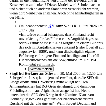
daran, an die medizinische Versorgung der Bevölkerung in
Krisenzeiten zu denken? Dieses Modell wird Schule machen
und sicher auch an anderen Standorten verwirklicht werden,
wenn dort Neubauten anstehen. Auch ohne Militärflughafen in
der Nähe.
Onlineabonnent*in
Franz S.
aus R.
1. Juni 2026 um
14:47 Uhr
»Ich würde einmal behaupten, dass Finnland recht
unverdächtig für das Führen eines Angriffskrieges ist,
oder?« Finnland ist seit 2023 Mitglied in einem Bündnis,
das sich mit Angriffskriegen auskennt (siehe Überfall auf
Jugoslawien 1999), und kann diesbezüglich eigene
Erfahrung einbringen: Finnland beteiligte am Überfall
Hitlerdeutschlands auf die Sowjetunion im Juni 1941.
Kontinuität auf finnisch.
Siegfried Herkner
aus Schwerin
29. Mai 2026 um 12:56 Uhr
Sehr geehrte Leser, kaum jemand erwähnt, dass die SPD die
Kriegskredite zum I. Weltkrieg mitbewilligt hat. Den
Afghanistankrieg hat Rot-Grün genehmigt und damit den
Flüchtlingsstrom aus Afghanistan ausgelöst hat. Heute
unterstützt die SPD den Krieg in der Ukraine. Klaus von
Dohnanyi sagte: »Was geht uns der Nachbarschaftsstreit
Russland mit der Ukraine an?« Wann fordert Deutschland