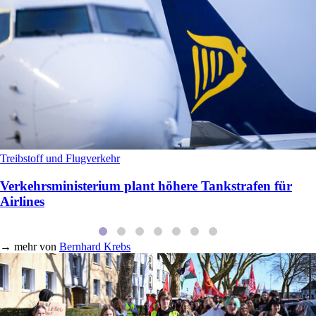
Treibstoff und Flugverkehr
Verkehrsministerium plant höhere Tankstrafen für
Airlines
→
mehr von
Bernhard Krebs