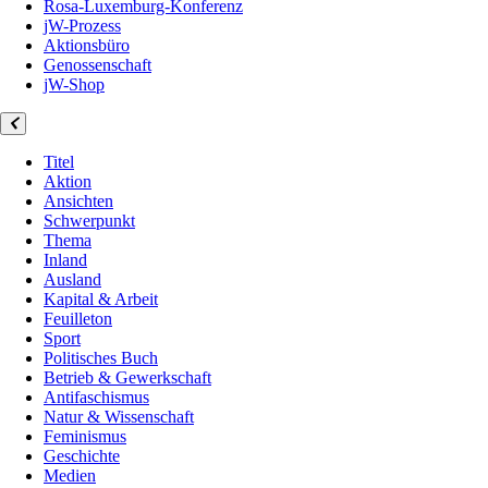
Rosa-Luxemburg-Konferenz
jW-Prozess
Aktionsbüro
Genossenschaft
jW-Shop
Titel
Aktion
Ansichten
Schwerpunkt
Thema
Inland
Ausland
Kapital & Arbeit
Feuilleton
Sport
Politisches Buch
Betrieb & Gewerkschaft
Antifaschismus
Natur & Wissenschaft
Feminismus
Geschichte
Medien