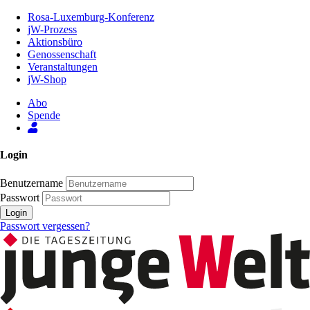
Zum
Rosa-Luxemburg-Konferenz
Inhalt
jW-Prozess
der
Aktionsbüro
Seite
Genossenschaft
Veranstaltungen
jW-Shop
Abo
Spende
Login
Benutzername
Passwort
Login
Passwort vergessen?