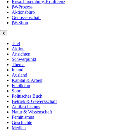
Rosa-Luxemburg-Konferenz
jW-Prozess
Aktionsbüro
Genossenschaft
jW-Shop
Titel
Aktion
Ansichten
Schwerpunkt
Thema
Inland
Ausland
Kapital & Arbeit
Feuilleton
Sport
Politisches Buch
Betrieb & Gewerkschaft
Antifaschismus
Natur & Wissenschaft
Feminismus
Geschichte
Medien