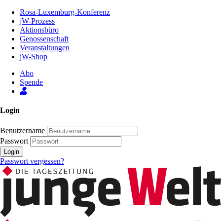
Zum
Rosa-Luxemburg-Konferenz
Inhalt
jW-Prozess
der
Aktionsbüro
Seite
Genossenschaft
Veranstaltungen
jW-Shop
Abo
Spende
Login
Benutzername
Passwort
Login
Passwort vergessen?