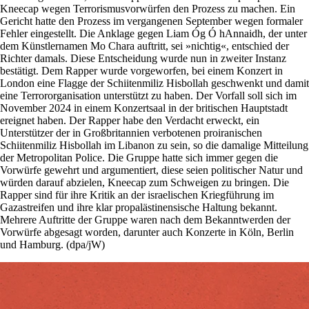
Kneecap wegen Terrorismusvorwürfen den Prozess zu machen. Ein
Gericht hatte den Prozess im vergangenen September wegen formaler
Fehler eingestellt. Die Anklage gegen Liam Óg Ó hAnnaidh, der unter
dem Künstlernamen Mo Chara auftritt, sei »nichtig«, entschied der
Richter damals. Diese Entscheidung wurde nun in zweiter Instanz
bestätigt. Dem Rapper wurde vorgeworfen, bei einem Konzert in
London eine Flagge der Schiitenmiliz Hisbollah geschwenkt und damit
eine Terrororganisation unterstützt zu haben. Der Vorfall soll sich im
November 2024 in einem Konzertsaal in der britischen Hauptstadt
ereignet haben. Der Rapper habe den Verdacht erweckt, ein
Unterstützer der in Großbritannien verbotenen proiranischen
Schiitenmiliz Hisbollah im Libanon zu sein, so die damalige Mitteilung
der Metropolitan Police. Die Gruppe hatte sich immer gegen die
Vorwürfe gewehrt und argumentiert, diese seien politischer Natur und
würden darauf abzielen, Kneecap zum Schweigen zu bringen. Die
Rapper sind für ihre Kritik an der israelischen Kriegführung im
Gazastreifen und ihre klar propalästinensische Haltung bekannt.
Mehrere Auftritte der Gruppe waren nach dem Bekanntwerden der
Vorwürfe abgesagt worden, darunter auch Konzerte in Köln, Berlin
und Hamburg. (dpa/jW)