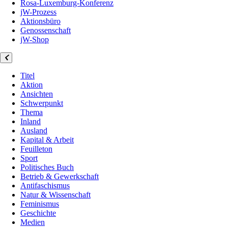
Rosa-Luxemburg-Konferenz
jW-Prozess
Aktionsbüro
Genossenschaft
jW-Shop
Titel
Aktion
Ansichten
Schwerpunkt
Thema
Inland
Ausland
Kapital & Arbeit
Feuilleton
Sport
Politisches Buch
Betrieb & Gewerkschaft
Antifaschismus
Natur & Wissenschaft
Feminismus
Geschichte
Medien