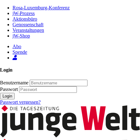
Zum
Rosa-Luxemburg-Konferenz
Inhalt
jW-Prozess
der
Aktionsbüro
Seite
Genossenschaft
Veranstaltungen
jW-Shop
Abo
Spende
Login
Benutzername
Passwort
Login
Passwort vergessen?