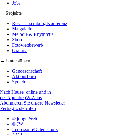
Jobs
→ Projekte
Rosa-Luxemburg-Konferenz
Maigalerie
Melodie & Rhythmus
Shop
Fotowettbewerb
Granma
→ Unterstützen
Genossenschaft
Aktionsbüro
Spenden
Nach Hause, online und in
der App: die jW-Abos
Abonnieren Sie unsere Newsletter
Vertrag widerrufen
© junge Welt
© JW
Impressum/Datenschutz
AGB