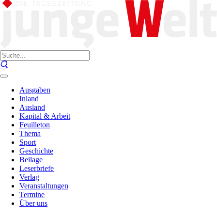
Ausgaben
Inland
Ausland
Kapital & Arbeit
Feuilleton
Thema
Sport
Geschichte
Beilage
Leserbriefe
Verlag
Veranstaltungen
Termine
Über uns