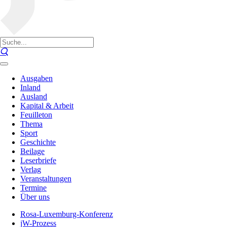
Ausgaben
Inland
Ausland
Kapital & Arbeit
Feuilleton
Thema
Sport
Geschichte
Beilage
Leserbriefe
Verlag
Veranstaltungen
Termine
Über uns
Rosa-Luxemburg-Konferenz
jW-Prozess