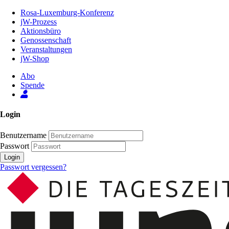
Zum
Rosa-Luxemburg-Konferenz
Inhalt
jW-Prozess
der
Aktionsbüro
Seite
Genossenschaft
Veranstaltungen
jW-Shop
Abo
Spende
Login
Benutzername
Passwort
Login
Passwort vergessen?