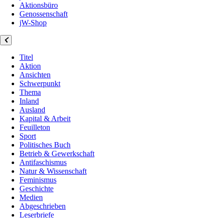
Aktionsbüro
Genossenschaft
jW-Shop
Titel
Aktion
Ansichten
Schwerpunkt
Thema
Inland
Ausland
Kapital & Arbeit
Feuilleton
Sport
Politisches Buch
Betrieb & Gewerkschaft
Antifaschismus
Natur & Wissenschaft
Feminismus
Geschichte
Medien
Abgeschrieben
Leserbriefe