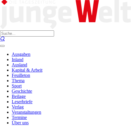
Ausgaben
Inland
Ausland
Kapital & Arbeit
Feuilleton
Thema
Sport
Geschichte
Beilage
Leserbriefe
Verlag
Veranstaltungen
Termine
Über uns