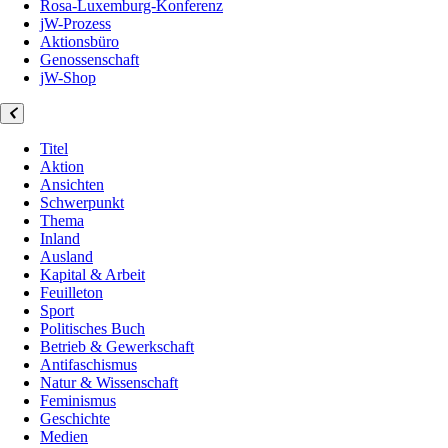
Rosa-Luxemburg-Konferenz
jW-Prozess
Aktionsbüro
Genossenschaft
jW-Shop
Titel
Aktion
Ansichten
Schwerpunkt
Thema
Inland
Ausland
Kapital & Arbeit
Feuilleton
Sport
Politisches Buch
Betrieb & Gewerkschaft
Antifaschismus
Natur & Wissenschaft
Feminismus
Geschichte
Medien