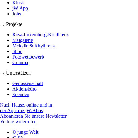
Kiosk
jW-App
Jobs
→ Projekte
Rosa-Luxemburg-Konferenz
Maigalerie
Melodie & Rhythmus
Shop
Fotowettbewerb
Granma
→ Unterstützen
Genossenschaft
Aktionsbüro
Spenden
Nach Hause, online und in
der App: die jW-Abos
Abonnieren Sie unsere Newsletter
Vertrag widerrufen
© junge Welt
© JW