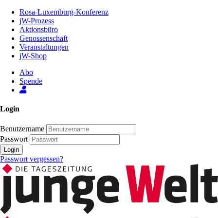
Zum
Rosa-Luxemburg-Konferenz
Inhalt
jW-Prozess
der
Aktionsbüro
Seite
Genossenschaft
Veranstaltungen
jW-Shop
Abo
Spende
Login
Benutzername
Passwort
Login
Passwort vergessen?