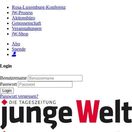
Zum
Rosa-Luxemburg-Konferenz
Inhalt
jW-Prozess
der
Aktionsbüro
Seite
Genossenschaft
Veranstaltungen
jW-Shop
Abo
Spende
Login
Benutzername
Passwort
Login
Passwort vergessen?