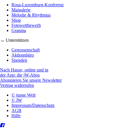
Rosa-Luxemburg-Konferenz
Maigalerie
Melodie & Rhythmus
Shop
Fotowettbewerb
Granma
→ Unterstützen
Genossenschaft
Aktionsbüro
Spenden
Nach Hause, online und in
der App: die jW-Abos
Abonnieren Sie unsere Newsletter
Vertrag widerrufen
© junge Welt
© JW
Impressum/Datenschutz
AGB
Hilfe