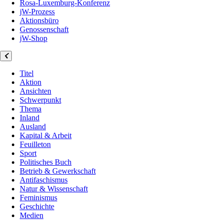
Rosa-Luxemburg-Konferenz
jW-Prozess
Aktionsbüro
Genossenschaft
jW-Shop
Titel
Aktion
Ansichten
Schwerpunkt
Thema
Inland
Ausland
Kapital & Arbeit
Feuilleton
Sport
Politisches Buch
Betrieb & Gewerkschaft
Antifaschismus
Natur & Wissenschaft
Feminismus
Geschichte
Medien