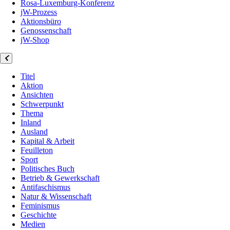
Rosa-Luxemburg-Konferenz
jW-Prozess
Aktionsbüro
Genossenschaft
jW-Shop
Titel
Aktion
Ansichten
Schwerpunkt
Thema
Inland
Ausland
Kapital & Arbeit
Feuilleton
Sport
Politisches Buch
Betrieb & Gewerkschaft
Antifaschismus
Natur & Wissenschaft
Feminismus
Geschichte
Medien