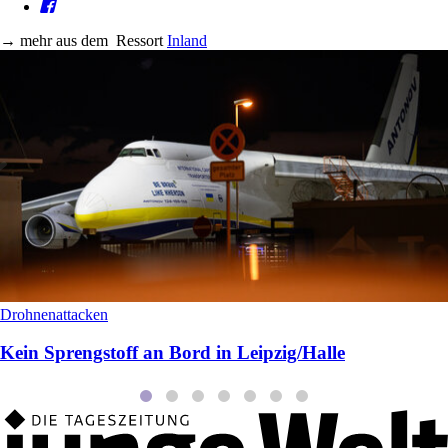
→
mehr aus dem
Ressort
Inland
Drohnenattacken
Kein Sprengstoff an Bord in Leipzig/Halle