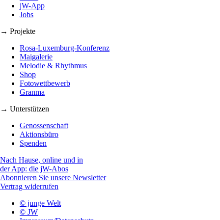
jW-App
Jobs
→ Projekte
Rosa-Luxemburg-Konferenz
Maigalerie
Melodie & Rhythmus
Shop
Fotowettbewerb
Granma
→ Unterstützen
Genossenschaft
Aktionsbüro
Spenden
Nach Hause, online und in
der App: die jW-Abos
Abonnieren Sie unsere Newsletter
Vertrag widerrufen
© junge Welt
© JW