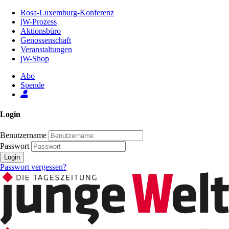
Zum
Rosa-Luxemburg-Konferenz
Inhalt
jW-Prozess
der
Aktionsbüro
Seite
Genossenschaft
Veranstaltungen
jW-Shop
Abo
Spende
Login
Benutzername
Passwort
Login
Passwort vergessen?