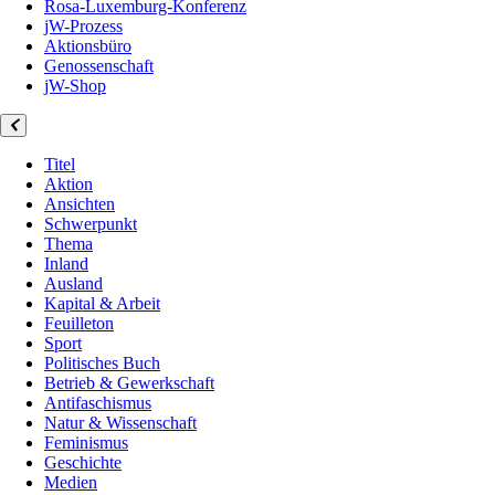
Rosa-Luxemburg-Konferenz
jW-Prozess
Aktionsbüro
Genossenschaft
jW-Shop
Titel
Aktion
Ansichten
Schwerpunkt
Thema
Inland
Ausland
Kapital & Arbeit
Feuilleton
Sport
Politisches Buch
Betrieb & Gewerkschaft
Antifaschismus
Natur & Wissenschaft
Feminismus
Geschichte
Medien