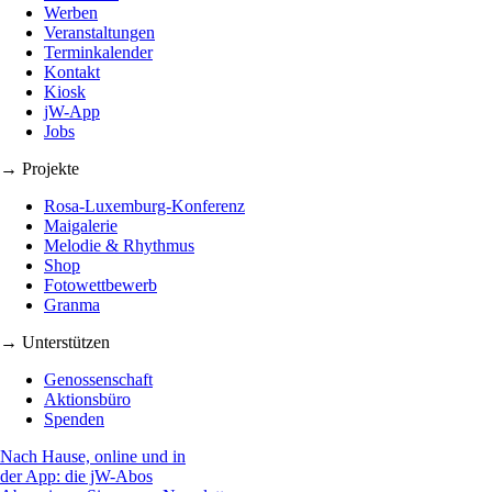
Werben
Veranstaltungen
Terminkalender
Kontakt
Kiosk
jW-App
Jobs
→ Projekte
Rosa-Luxemburg-Konferenz
Maigalerie
Melodie & Rhythmus
Shop
Fotowettbewerb
Granma
→ Unterstützen
Genossenschaft
Aktionsbüro
Spenden
Nach Hause, online und in
der App: die jW-Abos