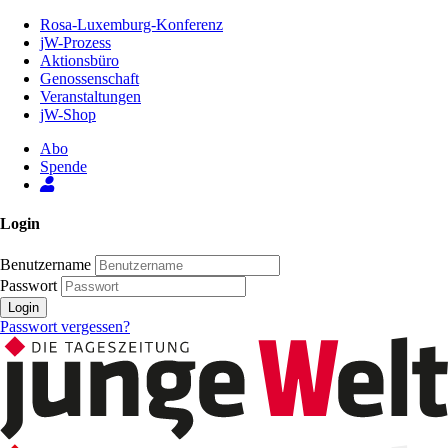
Zum
Rosa-Luxemburg-Konferenz
Inhalt
jW-Prozess
der
Aktionsbüro
Seite
Genossenschaft
Veranstaltungen
jW-Shop
Abo
Spende
Login
Benutzername
Passwort
Login
Passwort vergessen?