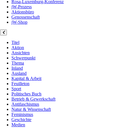
Rosa-Luxemburg-Konferenz
jW-Prozess
Aktionsbüro
Genossenschaft
jW-Shop
Titel
Aktion
Ansichten
Schwerpunkt
Thema
Inland
Ausland
Kapital & Arbeit
Feuilleton
Sport
Politisches Buch
Betrieb & Gewerkschaft
Antifaschismus
Natur & Wissenschaft
Feminismus
Geschichte
Medien