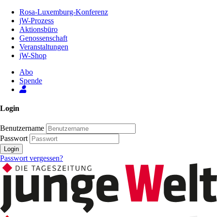
Zum
Rosa-Luxemburg-Konferenz
Inhalt
jW-Prozess
der
Aktionsbüro
Seite
Genossenschaft
Veranstaltungen
jW-Shop
Abo
Spende
Login
Benutzername
Passwort
Login
Passwort vergessen?