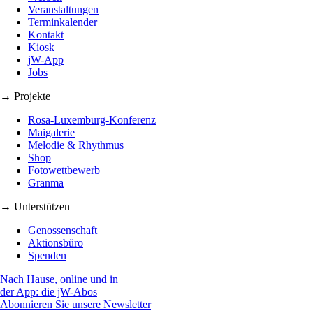
Veranstaltungen
Terminkalender
Kontakt
Kiosk
jW-App
Jobs
→ Projekte
Rosa-Luxemburg-Konferenz
Maigalerie
Melodie & Rhythmus
Shop
Fotowettbewerb
Granma
→ Unterstützen
Genossenschaft
Aktionsbüro
Spenden
Nach Hause, online und in
der App: die jW-Abos
Abonnieren Sie unsere Newsletter