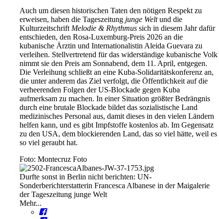
Auch um diesen historischen Taten den nötigen Respekt zu
erweisen, haben die Tageszeitung
junge Welt
und die
Kulturzeitschrift
Melodie & Rhythmus
sich in diesem Jahr dafür
entschieden, den Rosa-Luxemburg-Preis 2026 an die
kubanische Ärztin und Internationalistin Aleida Guevara zu
verleihen. Stellvertretend für das widerständige kubanische Volk
nimmt sie den Preis am Sonnabend, dem 11. April, entgegen.
Die Verleihung schließt an eine Kuba-Solidaritätskonferenz an,
die unter anderem das Ziel verfolgt, die Öffentlichkeit auf die
verheerenden Folgen der US-Blockade gegen Kuba
aufmerksam zu machen. In einer Situation größter Bedrängnis
durch eine brutale Blockade bildet das sozialistische Land
medizinisches Personal aus, damit dieses in den vielen Ländern
helfen kann, und es gibt Impfstoffe kostenlos ab. Im Gegensatz
zu den USA, dem blockierenden Land, das so viel hätte, weil es
so viel geraubt hat.
Foto: Montecruz Foto
Durfte sonst in Berlin nicht berichten: UN-
Sonderberichterstatterin Francesca Albanese in der Maigalerie
der Tageszeitung junge Welt
Mehr...