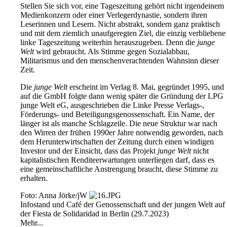
Stellen Sie sich vor, eine Tageszeitung gehört nicht irgendeinem
Medienkonzern oder einer Verlegerdynastie, sondern ihren
Leserinnen und Lesern. Nicht abstrakt, sondern ganz praktisch
und mit dem ziemlich unaufgeregten Ziel, die einzig verbliebene
linke Tageszeitung weiterhin herauszugeben. Denn die
junge
Welt
wird gebraucht. Als Stimme gegen Sozialabbau,
Militarismus und den menschenverachtenden Wahnsinn dieser
Zeit.
Die
junge Welt
erscheint im Verlag 8. Mai, gegründet 1995, und
auf die GmbH folgte dann wenig später die Gründung der LPG
junge Welt eG, ausgeschrieben die Linke Presse Verlags-,
Förderungs- und Beteiligungsgenossenschaft. Ein Name, der
länger ist als manche Schlagzeile. Die neue Struktur war nach
den Wirren der frühen 1990er Jahre notwendig geworden, nach
dem Herunterwirtschaften der Zeitung durch einen windigen
Investor und der Einsicht, dass das Projekt
junge Welt
nicht
kapitalistischen Renditeerwartungen unterliegen darf, dass es
eine gemeinschaftliche Anstrengung braucht, diese Stimme zu
erhalten.
Foto: Anna Jörke/jW
Infostand und Café der Genossenschaft und der jungen Welt auf
der Fiesta de Solidaridad in Berlin (29.7.2023)
Mehr...