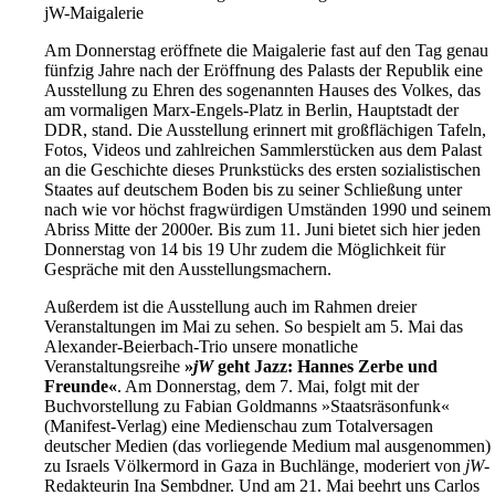
jW-Maigalerie
Am Donnerstag eröffnete die Maigalerie fast auf den Tag genau
fünfzig Jahre nach der Eröffnung des Palasts der Republik eine
Ausstellung zu Ehren des sogenannten Hauses des Volkes, das
am vormaligen Marx-Engels-Platz in Berlin, Hauptstadt der
DDR, stand. Die Ausstellung erinnert mit großflächigen Tafeln,
Fotos, Videos und zahlreichen Sammlerstücken aus dem Palast
an die Geschichte dieses Prunkstücks des ersten sozialistischen
Staates auf deutschem Boden bis zu seiner Schließung unter
nach wie vor höchst fragwürdigen Umständen 1990 und seinem
Abriss Mitte der 2000er. Bis zum 11. Juni bietet sich hier jeden
Donnerstag von 14 bis 19 Uhr zudem die Möglichkeit für
Gespräche mit den Ausstellungsmachern.
Außerdem ist die Ausstellung auch im Rahmen dreier
Veranstaltungen im Mai zu sehen. So bespielt am 5. Mai das
Alexander-Beierbach-Trio unsere monatliche
Veranstaltungsreihe
»
jW
geht Jazz: Hannes Zerbe und
Freunde«
. Am Donnerstag, dem 7. Mai, folgt mit der
Buchvorstellung zu Fabian Goldmanns »Staatsräsonfunk«
(Manifest-Verlag) eine Medienschau zum Totalversagen
deutscher Medien (das vorliegende Medium mal ausgenommen)
zu Israels Völkermord in Gaza in Buchlänge, moderiert von
jW
-
Redakteurin Ina Sembdner. Und am 21. Mai beehrt uns Carlos