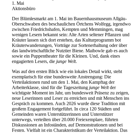
1. Mai
Aktionsbüro
Der Blümlesmarkt am 1. Mai im Bauernhausmuseum Allgäu-
Oberschwaben des beschaulichen Örtchens Wolfegg, irgendwo
zwischen Friedrichshafen, Kempten und Memmingen, mag
wenigen Lesern bekannt sein: Alte Arten seltener Pflanzen und
Kräuter lassen sich dort erstehen, das Kulturprogramm bot
Kräuterwanderungen, Vorträge zur Sortenerhaltung oder über
das landwirtschaftliche Nutztier Biene. Maibowle gab es auch
sowie ein Puppentheater für die Kleinen. Und, dank eines
engagierten Lesers, die
junge Welt
.
Was auf den ersten Blick wie ein lokales Detail wirkt, steht
exemplarisch für eine bundesweite Anstrengung: Die
Verteilaktionen rund um den 1. Mai, den Kampftag der
Arbeiterklasse, sind für die Tageszeitung
junge Welt
der
wichtigste Moment im Jahr, um bundesweit Präsenz zu zeigen,
neue Leserinnen und Leser zu erreichen und mit Menschen ins
Gespräch zu kommen. Auch 2026 wurde diese Tradition mit
großem Engagement fortgeführt. In circa 120 Städten und
Gemeinden waren Unterstützerinnen und Unterstützer
unterwegs, verteilten über 20.000 Freiexemplare, führten
Diskussionen an Infoständen, auf Demonstrationen und bei
Festen. Vielfalt ist ein Charakteristikum der Verteilaktion. Das