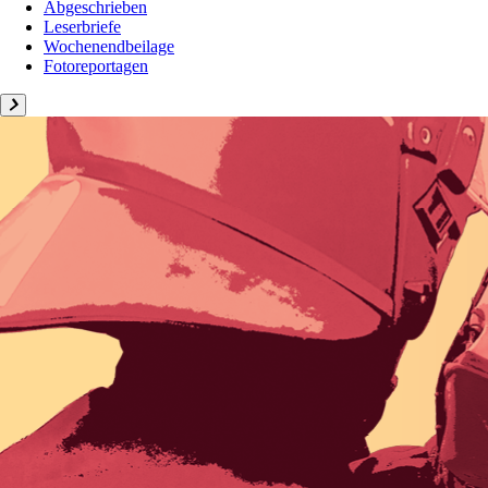
Abgeschrieben
Leserbriefe
Wochenendbeilage
Fotoreportagen