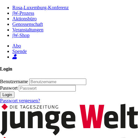
Zum
Rosa-Luxemburg-Konferenz
Inhalt
jW-Prozess
der
Aktionsbüro
Seite
Genossenschaft
Veranstaltungen
jW-Shop
Abo
Spende
Login
Benutzername
Passwort
Login
Passwort vergessen?