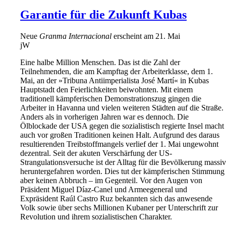
Garantie für die Zukunft Kubas
Neue
Granma Internacional
erscheint am 21. Mai
jW
Eine halbe Million Menschen. Das ist die Zahl der
Teilnehmenden, die am Kampftag der Arbeiterklasse, dem 1.
Mai, an der »Tribuna Antiimperialista José Martí« in Kubas
Hauptstadt den Feierlichkeiten beiwohnten. Mit einem
traditionell kämpferischen Demonstrationszug gingen die
Arbeiter in Havanna und vielen weiteren Städten auf die Straße.
Anders als in vorherigen Jahren war es dennoch. Die
Ölblockade der USA gegen die sozialistisch regierte Insel macht
auch vor großen Traditionen keinen Halt. Aufgrund des daraus
resultierenden Treibstoffmangels verlief der 1. Mai ungewohnt
dezentral. Seit der akuten Verschärfung der US-
Strangulationsversuche ist der Alltag für die Bevölkerung massiv
heruntergefahren worden. Dies tut der kämpferischen Stimmung
aber keinen Abbruch – im Gegenteil. Vor den Augen von
Präsident Miguel Díaz-Canel und Armeegeneral und
Expräsident Raúl Castro Ruz bekannten sich das anwesende
Volk sowie über sechs Millionen Kubaner per Unterschrift zur
Revolution und ihrem sozialistischen Charakter.