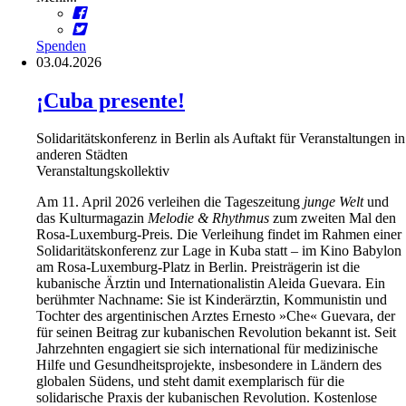
Spenden
03.04.2026
¡Cuba presente!
Solidaritätskonferenz in Berlin als Auftakt für Veranstaltungen in
anderen Städten
Veranstaltungskollektiv
Am 11. April 2026 verleihen die Tageszeitung
junge Welt
und
das Kulturmagazin
Melodie & Rhythmus
zum zweiten Mal den
Rosa-Luxemburg-Preis. Die Verleihung findet im Rahmen einer
Solidaritätskonferenz zur Lage in Kuba statt – im Kino Babylon
am Rosa-Luxemburg-Platz in Berlin. Preisträgerin ist die
kubanische Ärztin und Internationalistin Aleida Guevara. Ein
berühmter Nachname: Sie ist Kinderärztin, Kommunistin und
Tochter des argentinischen Arztes Ernesto »Che« Guevara, der
für seinen Beitrag zur kubanischen Revolution bekannt ist. Seit
Jahrzehnten engagiert sie sich international für medizinische
Hilfe und Gesundheitsprojekte, insbesondere in Ländern des
globalen Südens, und steht damit exemplarisch für die
solidarische Praxis der kubanischen Revolution. Kostenlose