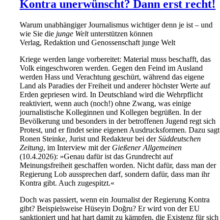
Kontra unerwünscht? Dann erst recht!
Warum unabhängiger Journalismus wichtiger denn je ist – und
wie Sie die
junge Welt
unterstützen können
Verlag, Redaktion und Genossenschaft junge Welt
Kriege werden lange vorbereitet: Material muss beschafft, das
Volk eingeschworen werden. Gegen den Feind im Ausland
werden Hass und Verachtung geschürt, während das eigene
Land als Paradies der Freiheit und anderer höchster Werte auf
Erden gepriesen wird. In Deutschland wird die Wehrpflicht
reaktiviert, wenn auch (noch!) ohne Zwang, was einige
journalistische Kolleginnen und Kollegen begrüßen. In der
Bevölkerung und besonders in der betroffenen Jugend regt sich
Protest, und er findet seine eigenen Ausdrucksformen. Dazu sagt
Ronen Steinke, Jurist und Redakteur bei der
Süddeutschen
Zeitung
, im Interview mit der
Gießener
Allgemeinen
(10.4.2026): »Genau dafür ist das Grundrecht auf
Meinungsfreiheit geschaffen worden. Nicht dafür, dass man der
Regierung Lob aussprechen darf, sondern dafür, dass man ihr
Kontra gibt. Auch zugespitzt.«
Doch was passiert, wenn ein Journalist der Regierung Kontra
gibt? Beispielsweise Hüseyin Doğru? Er wird von der EU
sanktioniert und hat hart damit zu kämpfen, die Existenz für sich