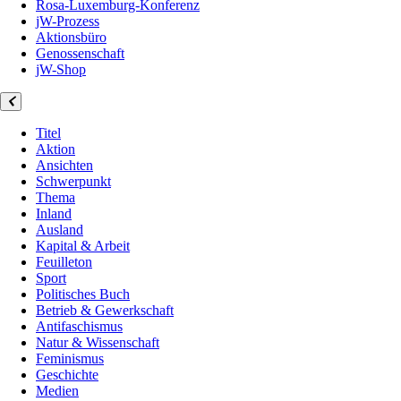
Rosa-Luxemburg-Konferenz
jW-Prozess
Aktionsbüro
Genossenschaft
jW-Shop
Titel
Aktion
Ansichten
Schwerpunkt
Thema
Inland
Ausland
Kapital & Arbeit
Feuilleton
Sport
Politisches Buch
Betrieb & Gewerkschaft
Antifaschismus
Natur & Wissenschaft
Feminismus
Geschichte
Medien