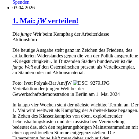
Spenden
03.04.2026
1. Mai:
jW
verteilen!
Die
junge Welt
beim Kampftag der Arbeiterklasse
Aktionsbüro
Die heutige Ausgabe steht ganz im Zeichen des Friedens, des
artikulierten Widerstandes gegen die von der Politik ausgerufene
»Kriegstüchtigkeit«. In Dutzenden Städten bundesweit ist die
junge Welt
auf den Ostermärschen präsent: als Verteilexemplar,
an Ständen oder mit Aktionsmaterial.
Foto: Ivett Polyak-Bar Am/jW
Verteilaktion der jungen Welt bei der
Gewerkschaftsdemonstration in Berlin am 1. Mai 2024
In knapp vier Wochen steht der nächste wichtige Termin an. Der
1. Mai wird weltweit als Kampftag der Arbeiterklasse begangen.
In Zeiten des Klassenkampfes von oben, explodierender
Lebenshaltungskosten und der rassistischen Vereinzelung
bedeutet das, sich den regierungshörigen Mainstreammedien mit
einer oppositionellen Stimme entgegenzustellen. Die
Tageszeitung
junge Welt
muss daher auch auf den