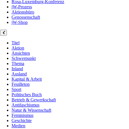
Rosa-Luxemburg-Konferenz
jW-Prozess
Aktionsbüro
Genossenschaft
jW-Shop
Titel
Aktion
Ansichten
Schwerpunkt
Thema
Inland
Ausland
Kapital & Arbeit
Feuilleton
Sport
Politisches Buch
Betrieb & Gewerkschaft
Antifaschismus
Natur & Wissenschaft
Feminismus
Geschichte
Medien