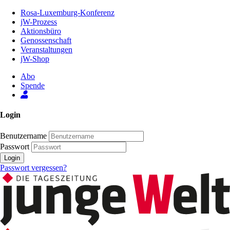
Zum
Rosa-Luxemburg-Konferenz
Inhalt
jW-Prozess
der
Aktionsbüro
Seite
Genossenschaft
Veranstaltungen
jW-Shop
Abo
Spende
Login
Benutzername
Passwort
Login
Passwort vergessen?