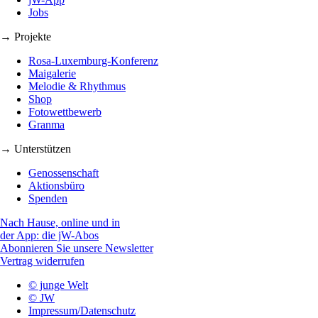
Jobs
→ Projekte
Rosa-Luxemburg-Konferenz
Maigalerie
Melodie & Rhythmus
Shop
Fotowettbewerb
Granma
→ Unterstützen
Genossenschaft
Aktionsbüro
Spenden
Nach Hause, online und in
der App: die jW-Abos
Abonnieren Sie unsere Newsletter
Vertrag widerrufen
© junge Welt
© JW
Impressum/Datenschutz