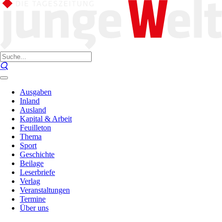
Ausgaben
Inland
Ausland
Kapital & Arbeit
Feuilleton
Thema
Sport
Geschichte
Beilage
Leserbriefe
Verlag
Veranstaltungen
Termine
Über uns