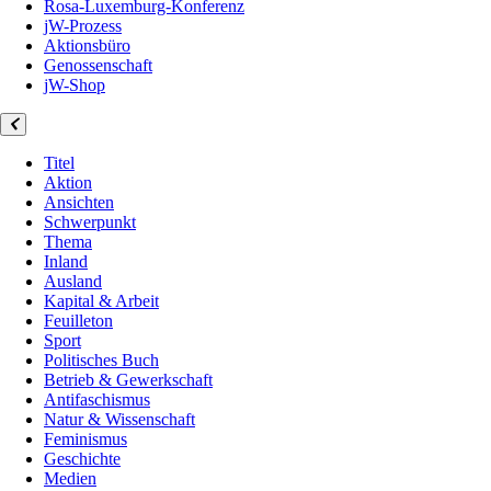
Rosa-Luxemburg-Konferenz
jW-Prozess
Aktionsbüro
Genossenschaft
jW-Shop
Titel
Aktion
Ansichten
Schwerpunkt
Thema
Inland
Ausland
Kapital & Arbeit
Feuilleton
Sport
Politisches Buch
Betrieb & Gewerkschaft
Antifaschismus
Natur & Wissenschaft
Feminismus
Geschichte
Medien