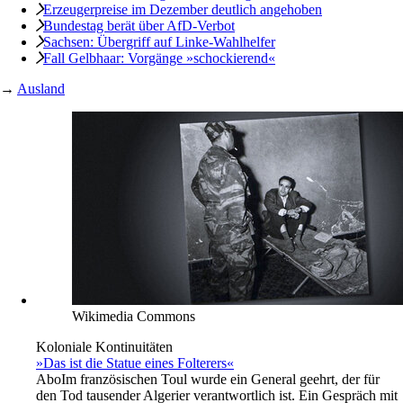
Erzeugerpreise im Dezember deutlich angehoben
Bundestag berät über AfD-Verbot
Sachsen: Übergriff auf Linke-Wahlhelfer
Fall Gelbhaar: Vorgänge »schockierend«
→
Ausland
Wikimedia Commons
Koloniale Kontinuitäten
»Das ist die Statue eines Folterers«
Abo
Im französischen Toul wurde ein General geehrt, der für
den Tod tausender Algerier verantwortlich ist. Ein Gespräch mit