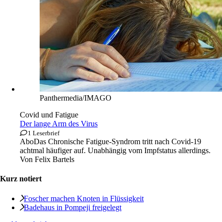
Panthermedia/IMAGO
Covid und Fatigue
Der lange Arm des Virus
1 Leserbrief
Abo
Das Chronische Fatigue-Syndrom tritt nach Covid-19
achtmal häufiger auf. Unabhängig vom Impfstatus allerdings.
Von
Felix Bartels
Kurz notiert
Foscher machen Knoten in Flüssigkeit
Badehaus in Pompeji freigelegt