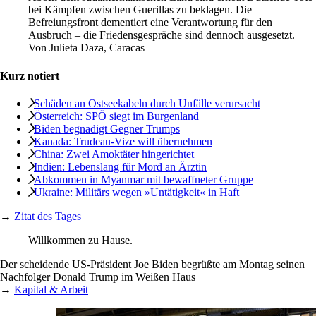
bei Kämpfen zwischen Guerillas zu beklagen. Die
Befreiungsfront dementiert eine Verantwortung für den
Ausbruch – die Friedensgespräche sind dennoch ausgesetzt.
Von
Julieta Daza, Caracas
Kurz notiert
Schäden an Ostseekabeln durch Unfälle verursacht
Österreich: SPÖ siegt im Burgenland
Biden begnadigt Gegner Trumps
Kanada: Trudeau-Vize will übernehmen
China: Zwei Amoktäter hingerichtet
Indien: Lebenslang für Mord an Ärztin
Abkommen in Myanmar mit bewaffneter Gruppe
Ukraine: Militärs wegen »Untätigkeit« in Haft
→
Zitat des Tages
Willkommen zu Hause.
Der scheidende US-Präsident Joe Biden begrüßte am Montag seinen
Nachfolger Donald Trump im Weißen Haus
→
Kapital & Arbeit