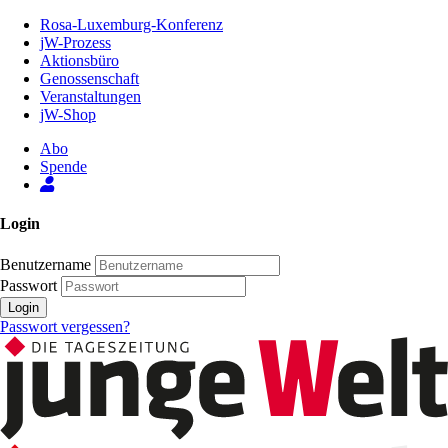
Zum
Rosa-Luxemburg-Konferenz
Inhalt
jW-Prozess
der
Aktionsbüro
Seite
Genossenschaft
Veranstaltungen
jW-Shop
Abo
Spende
Login
Benutzername
Passwort
Login
Passwort vergessen?