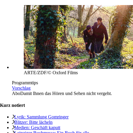
ARTE/ZDF/© Oxford Films
Programmtips
Vorschlag
Abo
Damit Ihnen das Hören und Sehen nicht vergeht.
Kurz notiert
Lyrik: Sammlung Gomringer
Blitzer: Bitte lächeln
Medien: Geschäft kaputt
Leipziger Buchmesse: Ein Buch für alle