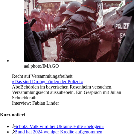
aal.photo/IMAGO
Recht auf Versammlungsfreiheit
»Das sind Drohgebärden der Polizei«
Abo
Behörden im bayerischen Rosenheim versuchen,
Versammlungsrecht auszuhebeln. Ein Gespräch mit Julian
Schneiderath.
Interview:
Fabian Linder
Kurz notiert
Scholz: Volk wird bei Ukraine-Hilfe »belogen«
Bund hat 2024 weniger Kredite aufgenommen