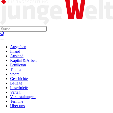
Ausgaben
Inland
Ausland
Kapital & Arbeit
Feuilleton
Thema
Sport
Geschichte
Beilage
Leserbriefe
Verlag
Veranstaltungen
Termine
Über uns