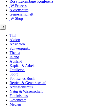
Rosa-Luxemburg-Konferenz
jW-Prozess
Aktionsbüro
Genossenschaft
jW-Shop
Titel
Aktion
Ansichten
Schwerpunkt
Thema
Inland
Ausland
Kapital & Arbeit
Feuilleton
Sport
Politisches Buch
Betrieb & Gewerkschaft
Antifaschismus
Natur & Wissenschaft
Feminismus
Geschichte
Medien