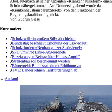
Abo
Lauterbach ist seiner geplanten »Krankenhausreform« einen
Schritt nähergekommen. Am Donnerstag abend wurde das
»Krankenhaustransparenzgesetz« von den Fraktionen der
Regierungskoalition abgenickt.
Von
Gudrun Giese
Kurz notiert
Scholz will »in großem Stil« abschieben
Bundestag beschließt Erhöhung der Lkw-Maut
Scholz fordert »Neubau ganzer Stadtviertel«
SPD umwirbt Linke-Abgeordnete
Razzia wegen Beitrag über Hamas-Angriff
Straßenbau soll beschleunigt werden
Bürgergeld: Bundesrat stimmt Erhöhung zu
TVL: Länder lehnen Tarifforderungen ab
→
Ausland