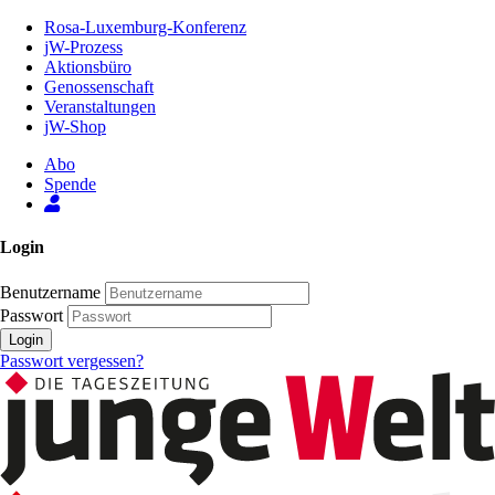
Zum
Rosa-Luxemburg-Konferenz
Inhalt
jW-Prozess
der
Aktionsbüro
Seite
Genossenschaft
Veranstaltungen
jW-Shop
Abo
Spende
Login
Benutzername
Passwort
Login
Passwort vergessen?