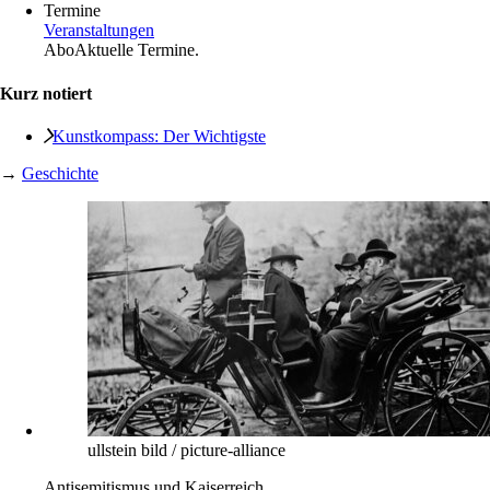
Termine
Veranstaltungen
Abo
Aktuelle Termine.
Kurz notiert
Kunstkompass: Der Wichtigste
→
Geschichte
ullstein bild / picture-alliance
Antisemitismus und Kaiserreich