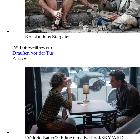
Konstantinos Stergatos
jW-Fotowettbewerb
Draußen vor der Tür
Abo
»«
Frédéric Batier/X Filme Creative Pool/SKY/ARD