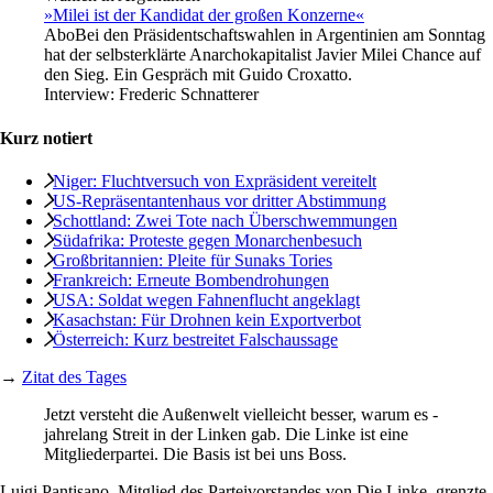
»Milei ist der Kandidat der großen Konzerne«
Abo
Bei den Präsidentschaftswahlen in Argentinien am Sonntag
hat der selbsterklärte Anarchokapitalist Javier Milei Chance auf
den Sieg. Ein Gespräch mit Guido Croxatto.
Interview:
Frederic Schnatterer
Kurz notiert
Niger: Fluchtversuch von Expräsident vereitelt
US-Repräsentantenhaus vor dritter Abstimmung
Schottland: Zwei Tote nach Überschwemmungen
Südafrika: Proteste gegen Monarchenbesuch
Großbritannien: Pleite für Sunaks Tories
Frankreich: Erneute Bombendrohungen
USA: Soldat wegen Fahnenflucht angeklagt
Kasachstan: Für Drohnen kein Exportverbot
Österreich: Kurz bestreitet Falschaussage
→
Zitat des Tages
Jetzt versteht die Außenwelt vielleicht besser, warum es ­
jahrelang Streit in der Linken gab. Die Linke ist eine
Mitglieder­partei. Die Basis ist bei uns Boss.
Luigi Pantisano, Mitglied des Parteivorstandes von Die Linke, grenzte