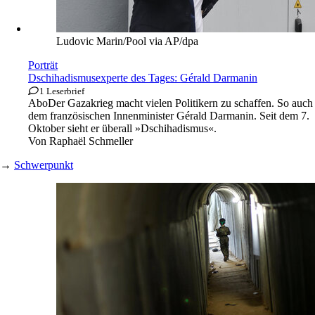
Ludovic Marin/Pool via AP/dpa
Porträt
Dschihadismusexperte des Tages: Gérald Darmanin
1 Leserbrief
Abo
Der Gazakrieg macht vielen Politikern zu schaffen. So auch
dem französischen Innenminister Gérald Darmanin. Seit dem 7.
Oktober sieht er überall »Dschihadismus«.
Von
Raphaël Schmeller
→
Schwerpunkt