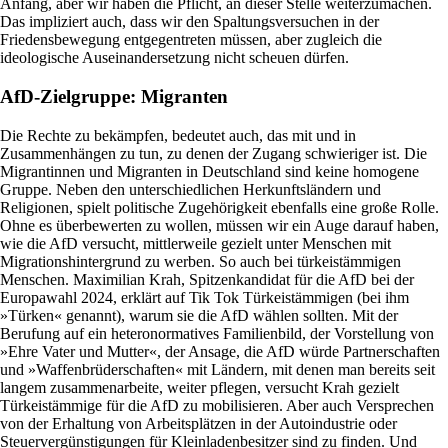
Anfang, aber wir haben die Pflicht, an dieser Stelle weiterzumachen.
Das impliziert auch, dass wir den Spaltungsversuchen in der
Friedensbewegung entgegentreten müssen, aber zugleich die
ideologische Auseinandersetzung nicht scheuen dürfen.
AfD-Zielgruppe: Migranten
Die Rechte zu bekämpfen, bedeutet auch, das mit und in
Zusammenhängen zu tun, zu denen der Zugang schwieriger ist. Die
Migrantinnen und Migranten in Deutschland sind keine homogene
Gruppe. Neben den unterschiedlichen Herkunftsländern und
Religionen, spielt politische Zugehörigkeit ebenfalls eine große Rolle.
Ohne es überbewerten zu wollen, müssen wir ein Auge darauf haben,
wie die AfD versucht, mittlerweile gezielt unter Menschen mit
Migrationshintergrund zu werben. So auch bei türkeistämmigen
Menschen. Maximilian Krah, Spitzenkandidat für die AfD bei der
Europawahl 2024, erklärt auf Tik Tok Türkeistämmigen (bei ihm
»Türken« genannt), warum sie die AfD wählen sollten. Mit der
Berufung auf ein heteronormatives Familienbild, der Vorstellung von
»Ehre Vater und Mutter«, der Ansage, die AfD würde Partnerschaften
und »Waffenbrüderschaften« mit Ländern, mit denen man bereits seit
langem zusammenarbeite, weiter pflegen, versucht Krah gezielt
Türkeistämmige für die AfD zu mobilisieren. Aber auch Versprechen
von der Erhaltung von Arbeitsplätzen in der Autoindustrie oder
Steuervergünstigungen für Kleinladenbesitzer sind zu finden. Und