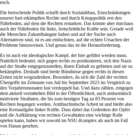
euch.
Die herrschende Politik schafft durch Sozialabbau, Einschränkungen
unserer hart erkämpften Rechte und durch Kriegspolitik erst den
Nährboden, auf dem die Rechten erstarken. Das könnte aber durchaus
auch der Nährboden für linke, fortschrittliche Kräfte sein. Gerade weil
die Menschen Zukunftsängste haben und auf der Suche nach
Alternativen sind, ist es am einfachsten, auf die echten Ursachen der
Probleme hinzuweisen. Und genau das ist die Herausforderung.
Es ist auch ein ideologischer Kampf, der hier geführt werden muss.
Natürlich bedeutet, sich gegen rechts zu positionieren, sich den Nazis
auf der Straße entgegenzustellen, ihnen Einhalt zu gebieten und sie zu
bekämpfen. Deshalb sind breite Bündnisse gegen rechts in diesen
Zeiten nicht wegzudenken. Besonders, da sich die Zahl der rechten
Übergriffe im Zeitraum von Juli bis September 2023 im Vergleich zu
den Vorjahresmonaten fast verdoppelt hat. Und dazu zählen, entgegen
dem aktuell vermittelten Bild in der Öffentlichkeit, auch antisemitisch
motivierte Straftaten, die bis zum heutigen Tag zu 83 Prozent von
Rechten begangen werden. Antifaschistische Arbeit ist und bleibt also
eine Kernaufgabe linker Kräfte. Dass dabei das Gedenken der Opfer
und die Aufklärung von rechten Gewalttaten eine wichtige Rolle
spielen kann, haben wir sowohl im NSU-Komplex als auch im Fall
von Hanau gesehen.