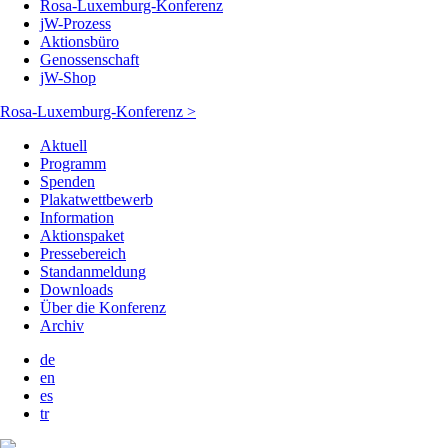
Rosa-Luxemburg-Konferenz
jW-Prozess
Aktionsbüro
Genossenschaft
jW-Shop
Rosa-Luxemburg-Konferenz >
Aktuell
Programm
Spenden
Plakatwettbewerb
Information
Aktionspaket
Pressebereich
Standanmeldung
Downloads
Über die Konferenz
Archiv
de
en
es
tr