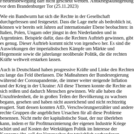
Friedensbewegung darf nicht gescheut werden. Antikriegskundgebung
vor dem Brandenburger Tor (25.11.2023)
Wie ein Bandwurm hat sich die Rechte in der Gesellschaft
durchgefressen und festgesetzt. Dass die Lage mehr als bedrohlich ist,
können wir bereits seit Jahren auf internationaler Ebene beobachten: in
Italien, Polen, Ungarn oder jüngst in den Niederlanden und in
Argentinien. Beispiele dafür, dass die Rechten Auftrieb gewinnen, gibt
es genug. Dieser Auftrieb kommt nicht von irgendwo her. Es sind die
Auswirkungen der imperialistischen Kämpfe um Märkte und
Hegemonie sowie die jahrelange neoliberale Politik, die die rechten
Kräfte weltweit erstarken lassen.
Auch in Deutschland haben progressive Kräfte und Linke den Rechten
zu lange das Feld überlassen. Die Maßnahmen der Bundesregierung
während der Coronapandemie, die immer weiter steigende Inflation
und der Krieg in der Ukraine: All diese Themen konnte die Rechte an
sich reißen und dadurch Menschen gewinnen. Wir alle haben die
Unzufriedenheit, die in großen Teilen der Bevölkerung zu wachsen
begann, gesehen und haben nicht ausreichend und nicht rechtzeitig
reagiert. Statt dessen konnten AfD, Verschwörungserzähler und andere
rechte Gruppen die angeblichen Ursachen für all diese Probleme
benennen. Nicht mehr der kapitalistische Staat, der nur überleben
kann, indem er für Profitmaximierung der eigenen Industrie Kriege
schürt und auf Kosten der Werktätigen Politik im Interesse der