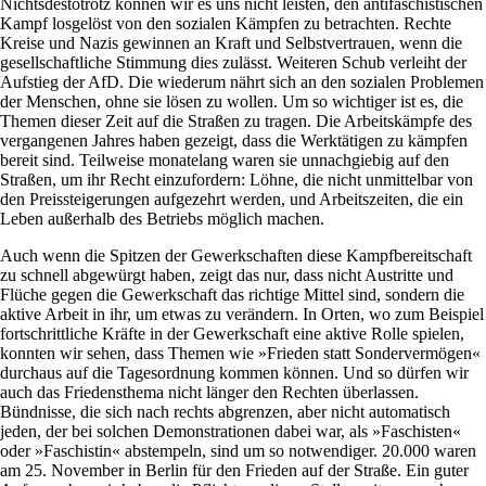
Nichtsdestotrotz können wir es uns nicht leisten, den antifaschistischen
Kampf losgelöst von den sozialen Kämpfen zu betrachten. Rechte
Kreise und Nazis gewinnen an Kraft und Selbstvertrauen, wenn die
gesellschaftliche Stimmung dies zulässt. Weiteren Schub verleiht der
Aufstieg der AfD. Die wiederum nährt sich an den sozialen Problemen
der Menschen, ohne sie lösen zu wollen. Um so wichtiger ist es, die
Themen dieser Zeit auf die Straßen zu tragen. Die Arbeitskämpfe des
vergangenen Jahres haben gezeigt, dass die Werktätigen zu kämpfen
bereit sind. Teilweise monatelang waren sie unnachgiebig auf den
Straßen, um ihr Recht einzufordern: Löhne, die nicht unmittelbar von
den Preissteigerungen aufgezehrt werden, und Arbeitszeiten, die ein
Leben außerhalb des Betriebs möglich machen.
Auch wenn die Spitzen der Gewerkschaften diese Kampfbereitschaft
zu schnell abgewürgt haben, zeigt das nur, dass nicht Austritte und
Flüche gegen die Gewerkschaft das richtige Mittel sind, sondern die
aktive Arbeit in ihr, um etwas zu verändern. In Orten, wo zum Beispiel
fortschrittliche Kräfte in der Gewerkschaft eine aktive Rolle spielen,
konnten wir sehen, dass Themen wie »Frieden statt Sondervermögen«
durchaus auf die Tagesordnung kommen können. Und so dürfen wir
auch das Friedensthema nicht länger den Rechten überlassen.
Bündnisse, die sich nach rechts abgrenzen, aber nicht automatisch
jeden, der bei solchen Demonstrationen dabei war, als »Faschisten«
oder »Faschistin« abstempeln, sind um so notwendiger. 20.000 waren
am 25. November in Berlin für den Frieden auf der Straße. Ein guter