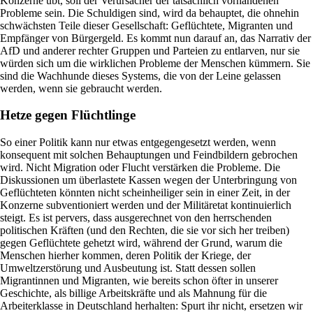
Konzerne übt, soll der Verursacher der tatsächlich vorhandenen
Probleme sein. Die Schuldigen sind, wird da behauptet, die ohnehin
schwächsten Teile dieser Gesellschaft: Geflüchtete, Migranten und
Empfänger von Bürgergeld. Es kommt nun darauf an, das Narrativ der
AfD und anderer rechter Gruppen und Parteien zu entlarven, nur sie
würden sich um die wirklichen Probleme der Menschen kümmern. Sie
sind die Wachhunde dieses Systems, die von der Leine gelassen
werden, wenn sie gebraucht werden.
Hetze gegen Flüchtlinge
So einer Politik kann nur etwas entgegengesetzt werden, wenn
konsequent mit solchen Behauptungen und Feindbildern gebrochen
wird. Nicht Migration oder Flucht verstärken die Probleme. Die
Diskussionen um überlastete Kassen wegen der Unterbringung von
Geflüchteten könnten nicht scheinheiliger sein in einer Zeit, in der
Konzerne subventioniert werden und der Militäretat kontinuierlich
steigt. Es ist pervers, dass ausgerechnet von den herrschenden
politischen Kräften (und den Rechten, die sie vor sich her treiben)
gegen Geflüchtete gehetzt wird, während der Grund, warum die
Menschen hierher kommen, deren Politik der Kriege, der
Umweltzerstörung und Ausbeutung ist. Statt dessen sollen
Migrantinnen und Migranten, wie bereits schon öfter in unserer
Geschichte, als billige Arbeitskräfte und als Mahnung für die
Arbeiterklasse in Deutschland herhalten: Spurt ihr nicht, ersetzen wir