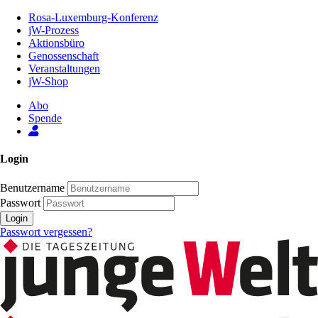
Zum
Rosa-Luxemburg-Konferenz
Inhalt
jW-Prozess
der
Aktionsbüro
Seite
Genossenschaft
Veranstaltungen
jW-Shop
Abo
Spende
Login
Benutzername
Passwort
Login
Passwort vergessen?