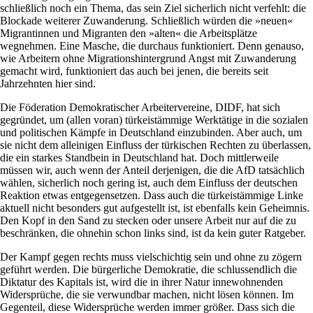
schließlich noch ein Thema, das sein Ziel sicherlich nicht verfehlt: die
Blockade weiterer Zuwanderung. Schließlich würden die »neuen«
Migrantinnen und Migranten den »alten« die Arbeitsplätze
wegnehmen. Eine Masche, die durchaus funktioniert. Denn genauso,
wie Arbeitern ohne Migrationshintergrund Angst mit Zuwanderung
gemacht wird, funktioniert das auch bei jenen, die bereits seit
Jahrzehnten hier sind.
Die Föderation Demokratischer Arbeitervereine, DIDF, hat sich
gegründet, um (allen voran) türkeistämmige Werktätige in die sozialen
und politischen Kämpfe in Deutschland einzubinden. Aber auch, um
sie nicht dem alleinigen Einfluss der türkischen Rechten zu überlassen,
die ein starkes Standbein in Deutschland hat. Doch mittlerweile
müssen wir, auch wenn der Anteil derjenigen, die die AfD tatsächlich
wählen, sicherlich noch gering ist, auch dem Einfluss der deutschen
Reaktion etwas entgegensetzen. Dass auch die türkeistämmige Linke
aktuell nicht besonders gut aufgestellt ist, ist ebenfalls kein Geheimnis.
Den Kopf in den Sand zu stecken oder unsere Arbeit nur auf die zu
beschränken, die ohnehin schon links sind, ist da kein guter Ratgeber.
Der Kampf gegen rechts muss vielschichtig sein und ohne zu zögern
geführt werden. Die bürgerliche Demokratie, die schlussendlich die
Diktatur des Kapitals ist, wird die in ihrer Natur innewohnenden
Widersprüche, die sie verwundbar machen, nicht lösen können. Im
Gegenteil, diese Widersprüche werden immer größer. Dass sich die