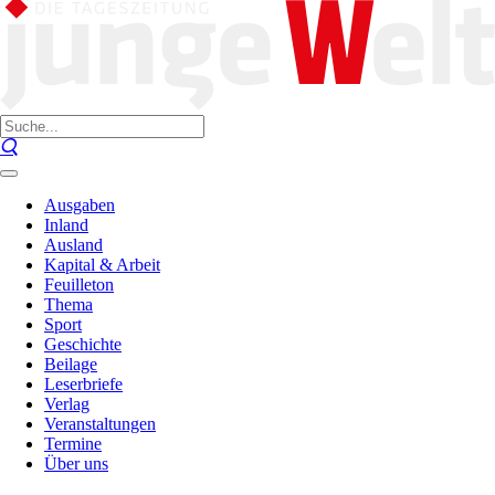
Ausgaben
Inland
Ausland
Kapital & Arbeit
Feuilleton
Thema
Sport
Geschichte
Beilage
Leserbriefe
Verlag
Veranstaltungen
Termine
Über uns