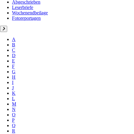
Abgeschrieben
Leserbriefe
Wochenendbeilage
Fotoreportagen
A
B
C
D
E
F
G
H
I
J
K
L
M
N
O
P
Q
R