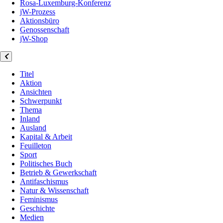
Rosa-Luxemburg-Konferenz
jW-Prozess
Aktionsbüro
Genossenschaft
jW-Shop
Titel
Aktion
Ansichten
Schwerpunkt
Thema
Inland
Ausland
Kapital & Arbeit
Feuilleton
Sport
Politisches Buch
Betrieb & Gewerkschaft
Antifaschismus
Natur & Wissenschaft
Feminismus
Geschichte
Medien