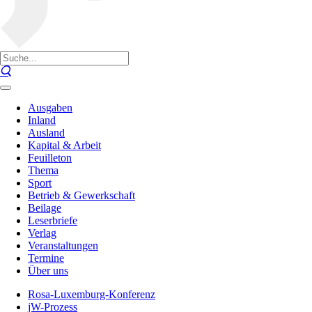
Ausgaben
Inland
Ausland
Kapital & Arbeit
Feuilleton
Thema
Sport
Betrieb & Gewerkschaft
Beilage
Leserbriefe
Verlag
Veranstaltungen
Termine
Über uns
Rosa-Luxemburg-Konferenz
jW-Prozess