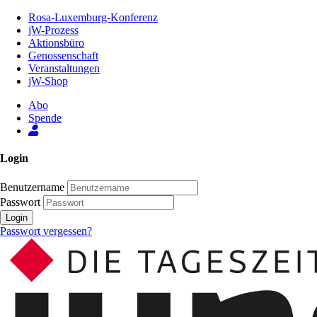
Zum
Rosa-Luxemburg-Konferenz
Inhalt
jW-Prozess
der
Aktionsbüro
Seite
Genossenschaft
Veranstaltungen
jW-Shop
Abo
Spende
Login
Benutzername
Passwort
Login
Passwort vergessen?