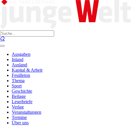
Ausgaben
Inland
Ausland
Kapital & Arbeit
Feuilleton
Thema
Sport
Geschichte
Beilage
Leserbriefe
Verlag
Veranstaltungen
Termine
Über uns