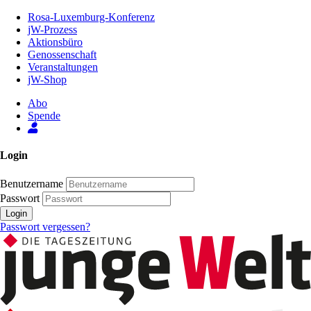
Zum
Rosa-Luxemburg-Konferenz
Inhalt
jW-Prozess
der
Aktionsbüro
Seite
Genossenschaft
Veranstaltungen
jW-Shop
Abo
Spende
Login
Benutzername
Passwort
Login
Passwort vergessen?