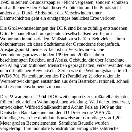
1995 in seinem Grundsatzpapier »Nicht vergessen, sondern schützen
und aufheben!« den Erhalt dieser Architektur an. Die Praxis sieht
anders aus: Durch Abriss oder das Verschwinden unter
Dämmschichten geht ein einzigartiges bauliches Erbe verloren.
Die Großwohnsiedlungen der DDR sind keine zufällig entstandenen
Orte. Es handelt sich um gebaute Gesellschaftsentwürfe, um
Wohnraum in industriellem Maßstab zu schaffen. Seit vielen Jahren
dokumentiere ich diese Stadträume der Ostmoderne fotografisch.
Ausgangspunkt meiner Arbeit ist ihr Verschwinden. Die
Veränderungsprozesse in den 1990er und 2000er Jahren
beschleunigten Rückbau und Abriss. Gebäude, die über Jahrzehnte
den Alltag von Millionen Menschen geprägt hatten, verschwanden aus
dem öffentlichen Bewusstsein. Serien wie die Wohnungsbauserie 70
(WBS 70), Plattenbautypen des P2 (Paralleltyp 2) oder regionale
Weiterentwicklungen entstanden aus dem Bestreben, rationell, schnell
und ressourcenschonend zu bauen.
Der P2 war ein seit 1964 DDR-weit eingesetzter Großtafelbautyp der
frühen industriellen Wohnungsbauentwicklung. Weil der zu teuer war,
entwickelten Wilfried Stallknecht und Achim Felz ab 1969 an der
Deutschen Bauakademie und der TU Dresden die WBS 70.
Grundlage war eine modulare Bauweise auf Grundlage von 1,20
Meter großen Betonelementen. Sämtliche Bauteile wurden
vorgefertigt. Ihre modulare Konstruktion ermöglichte zahlreiche