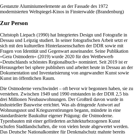
Gestanzte Aluminiumeelemente an der Fassade des 1972
modernisierten Weltspiegel-Kinos in Finsterwalde (Brandenburg)
Zur Person
Christoph Liepach (1990) hat Integriertes Design und Fotografie in
Dessau und Leipzig studiert. In seiner fotografischen Arbeit setzt er
sich mit den kulturellen Hinterlassenschaften der DDR sowie mit
Fragen von Identität und Gegenwart auseinander. Seine Publikation
»Gera Ostmodern« (2019) wurde 2020 für den Wettbewerb
»Deutschlands schönstes Regionalbuch« nominiert. Seit 2019 ist er
Herausgeber bei sphere publishers und arbeitet heute in Dessau an der
Dokumentation und Inventarisierung von angewandter Kunst sowie
Kunst im öffentlichen Raum.
Die Ostmoderne verschwindet – oft bevor wir begonnen haben, sie zu
verstehen. Zwischen 1949 und 1990 entstanden in der DDR 2,5 bis
drei Millionen Neubauwohnungen. Der Großteil davon wurde in
industrieller Bauweise errichtet. Was als dringende Antwort auf
Wohnungsnot und Kriegszerstörungen begann, mündete in eine
standardisierte Baukultur eigener Prägung: die Ostmoderne.
Typenbauten mit einer geförderten architekturbezogenen Kunst
schufen Stadtlandschaften, die von vielen heute abgewertet werden.
Das Deutsche Nationalkomitee für Denkmalschutz mahnte bereits