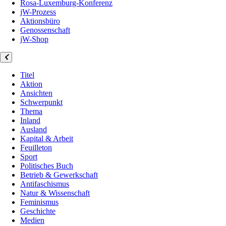
Rosa-Luxemburg-Konferenz
jW-Prozess
Aktionsbüro
Genossenschaft
jW-Shop
Titel
Aktion
Ansichten
Schwerpunkt
Thema
Inland
Ausland
Kapital & Arbeit
Feuilleton
Sport
Politisches Buch
Betrieb & Gewerkschaft
Antifaschismus
Natur & Wissenschaft
Feminismus
Geschichte
Medien