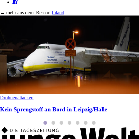
→
mehr aus dem
Ressort
Inland
Drohnenattacken
Kein Sprengstoff an Bord in Leipzig/Halle