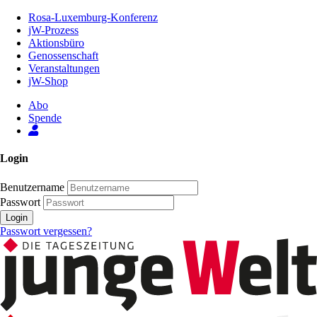
Zum
Rosa-Luxemburg-Konferenz
Inhalt
jW-Prozess
der
Aktionsbüro
Seite
Genossenschaft
Veranstaltungen
jW-Shop
Abo
Spende
Login
Benutzername
Passwort
Login
Passwort vergessen?