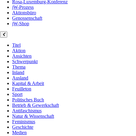
Rosa-Luxemburg-Konferenz
jW-Prozess
Aktionsbüro
Genossenschaft
jW-Shop
Titel
Aktion
Ansichten
Schwerpunkt
Thema
Inland
Ausland
Kapital & Arbeit
Feuilleton
Sport
Politisches Buch
Betrieb & Gewerkschaft
Antifaschismus
Natur & Wissenschaft
Feminismus
Geschichte
Medien