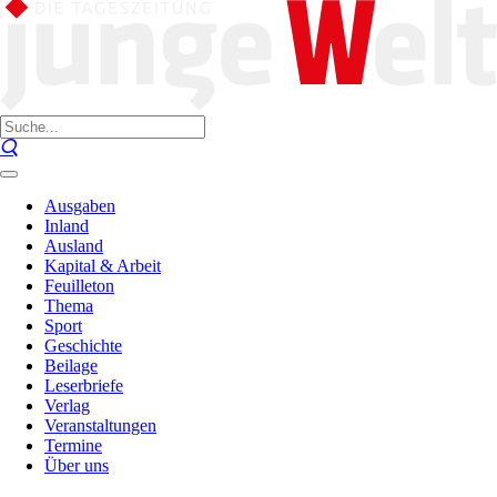
Ausgaben
Inland
Ausland
Kapital & Arbeit
Feuilleton
Thema
Sport
Geschichte
Beilage
Leserbriefe
Verlag
Veranstaltungen
Termine
Über uns