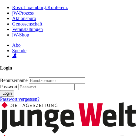
Zum
Rosa-Luxemburg-Konferenz
Inhalt
jW-Prozess
der
Aktionsbüro
Seite
Genossenschaft
Veranstaltungen
jW-Shop
Abo
Spende
Login
Benutzername
Passwort
Login
Passwort vergessen?