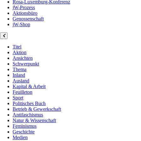
Rosa-Luxemburg-Konferenz
jW-Prozess
Aktionsbüro
Genossenschaft
jW-Shop
Titel
Aktion
Ansichten
Schwerpunkt
Thema
Inland
Ausland
Kapital & Arbeit
Feuilleton
Sport
Politisches Buch
Betrieb & Gewerkschaft
Antifaschismus
Natur & Wissenschaft
Feminismus
Geschichte
Medien