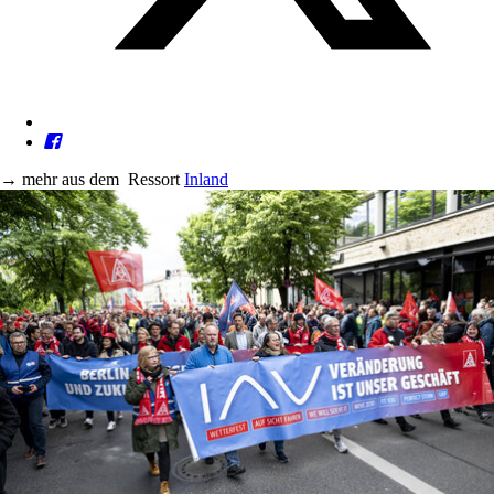
→
mehr aus dem
Ressort
Inland