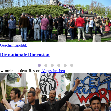
Geschichtspolitik
Die nationale Dimension
→
mehr aus dem
Ressort
Abgeschrieben