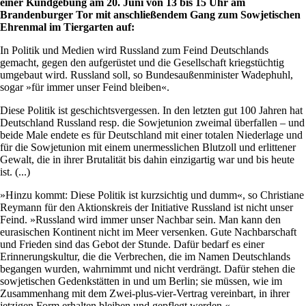
einer Kundgebung am 20. Juni von 13 bis 15 Uhr am
Brandenburger Tor mit anschließendem Gang zum Sowjetischen
Ehrenmal im Tiergarten auf
:
In Politik und Medien wird Russland zum Feind Deutschlands
gemacht, gegen den aufgerüstet und die Gesellschaft kriegstüchtig
umgebaut wird. Russland soll, so Bundesaußenminister Wadephuhl,
sogar »für immer unser Feind bleiben«.
Diese Politik ist geschichtsvergessen. In den letzten gut 100 Jahren hat
Deutschland Russland resp. die Sowjetunion zweimal überfallen – und
beide Male endete es für Deutschland mit einer totalen Niederlage und
für die Sowjetunion mit einem unermesslichen Blutzoll und erlittener
Gewalt, die in ihrer Brutalität bis dahin einzigartig war und bis heute
ist. (...)
»Hinzu kommt: Diese Politik ist kurzsichtig und dumm«, so Christiane
Reymann für den Aktionskreis der Initiative Russland ist nicht unser
Feind. »Russland wird immer unser Nachbar sein. Man kann den
eurasischen Kontinent nicht im Meer versenken. Gute Nachbarschaft
und Frieden sind das Gebot der Stunde. Dafür bedarf es einer
Erinnerungskultur, die die Verbrechen, die im Namen Deutschlands
begangen wurden, wahrnimmt und nicht verdrängt. Dafür stehen die
sowjetischen Gedenkstätten in und um Berlin; sie müssen, wie im
Zusammenhang mit dem Zwei-plus-vier-Vertrag vereinbart, in ihrer
jetzigen Form erhalten bleiben und gepflegt werden.«