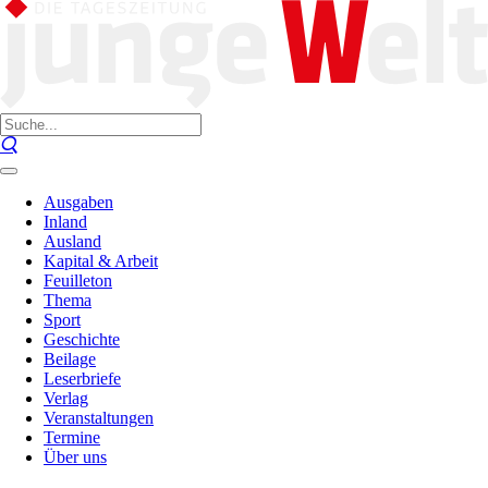
Ausgaben
Inland
Ausland
Kapital & Arbeit
Feuilleton
Thema
Sport
Geschichte
Beilage
Leserbriefe
Verlag
Veranstaltungen
Termine
Über uns