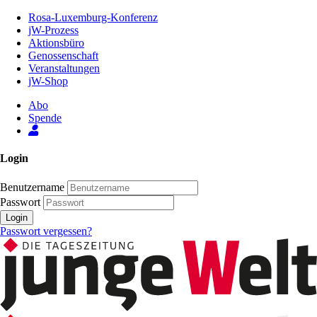
Zum
Rosa-Luxemburg-Konferenz
Inhalt
jW-Prozess
der
Aktionsbüro
Seite
Genossenschaft
Veranstaltungen
jW-Shop
Abo
Spende
Login
Benutzername
Passwort
Login
Passwort vergessen?