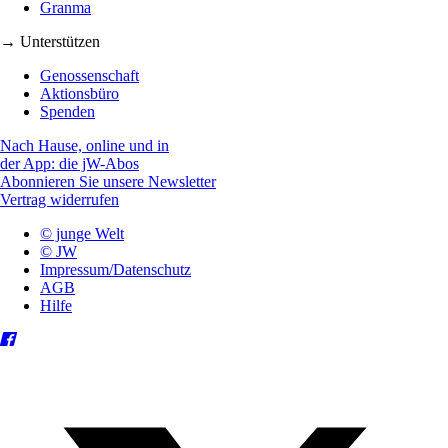
Granma
→ Unterstützen
Genossenschaft
Aktionsbüro
Spenden
Nach Hause, online und in
der App: die jW-Abos
Abonnieren Sie unsere Newsletter
Vertrag widerrufen
© junge Welt
© JW
Impressum/Datenschutz
AGB
Hilfe