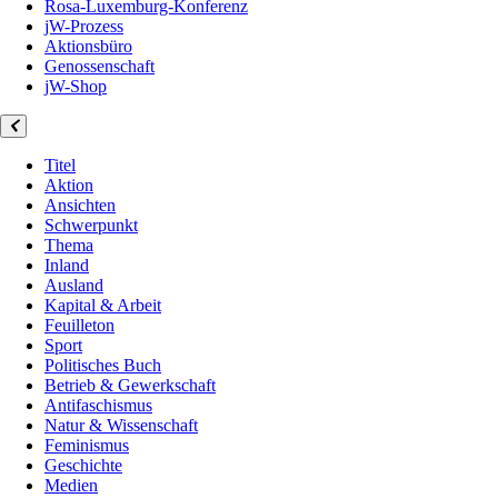
Rosa-Luxemburg-Konferenz
jW-Prozess
Aktionsbüro
Genossenschaft
jW-Shop
Titel
Aktion
Ansichten
Schwerpunkt
Thema
Inland
Ausland
Kapital & Arbeit
Feuilleton
Sport
Politisches Buch
Betrieb & Gewerkschaft
Antifaschismus
Natur & Wissenschaft
Feminismus
Geschichte
Medien